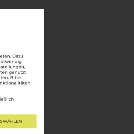
eten. Dazu
 notwendig
nstellungen,
iten genutzt
ten. Bitte
nktionalitäten
ießlich
USWÄHLEN