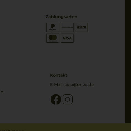
Zahlungsarten
* Preisangaben inkl. gesetzl. MwSt.
und zzgl. Service- & Versandkosten
Kontakt
E-Mail:
ciao@enzo.de
en