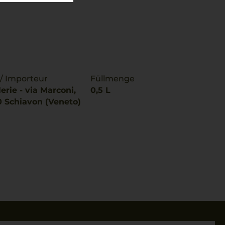
 / Importeur
Füllmenge
lerie - via Marconi,
0,5 L
0 Schiavon (Veneto)