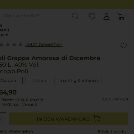
st
r
menü
ppen
Jetzt bewerten
oli Grappa Amorosa di Dicembre
50 L, 40% Vol.
copo Poli
Grappa
Italien
fruchtig & intensiv
64,90
Art.Nr. W14271
 Flasche (0.5l),
€ 129,80
/L
l. MwSt. zzgl.
Versand
IN DEN WARENKORB
ensmittel­angaben
Sofort lieferbar