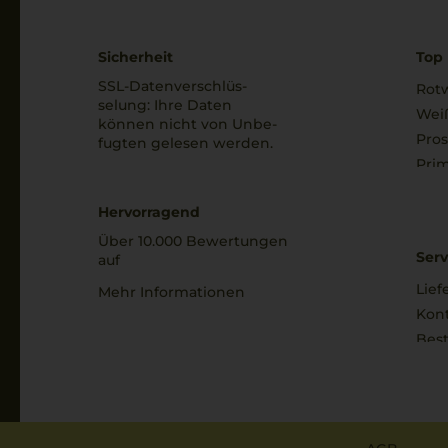
Sicherheit
Top 
SSL-Daten­verschlüs­
Rot
selung: Ihre Daten
Wei
können nicht von Unbe­
Pro
fugten gelesen werden.
Prim
Hervorragend
Über 10.000 Bewertungen
Serv
auf
Lief
Mehr Informationen
Kon
Best