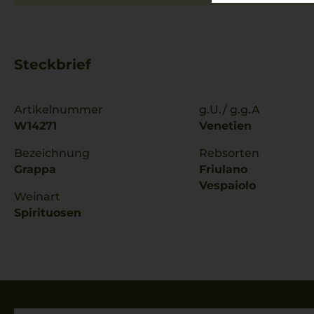
Steckbrief
Artikelnummer
g.U./ g.g.A
W14271
Venetien
Bezeichnung
Rebsorten
Grappa
Friulano
Vespaiolo
Weinart
Spirituosen