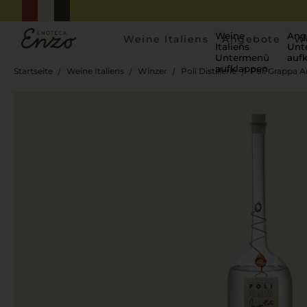
Weine
Ang
Weine Italiens
Angebote
W
Italiens
Unt
Untermenü
auf
aufklappen
Startseite
Weine Italiens
Winzer
Poli Distillerie
Poli Grappa 