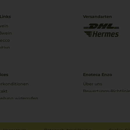
Links
Versandarten
wein
ßwein
secco
itivo
ices
Enoteca Enzo
erkonditionen
Über uns
takt
Bewertungs-Richtlini
ellung widerrufen