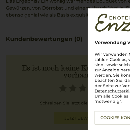
Das Ergebnis? Ein wohlig wärmendes Bouquet von 
Gewürzen, von Dörrobst und einem Hauch Vanille. P
ebenso genial wie als Basis exquisiter Cocktails.
Kundenbewertungen (0)
Verwendung v
Wir verwenden C
zählen Cookies,
sind, sowie solc
Es ist noch keine Kundenbewer
zur Anzeige pers
vorhanden.
werden. Sie könn
beachten Sie, da
der Seite zur Ve
Datenschutzerk
Um alle Cookies 
"notwendig".
Schreiben Sie jetzt die erste Bewertung!
COOKIES KON
JETZT BEWERTEN