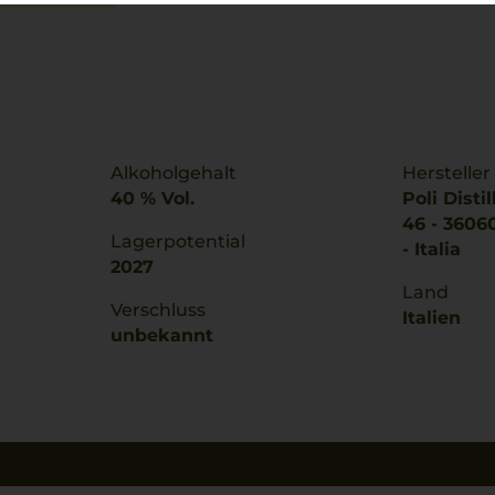
Alkoholgehalt
Hersteller
40 % Vol.
Poli Distil
46 - 3606
Lagerpotential
- Italia
2027
Land
Verschluss
Italien
unbekannt