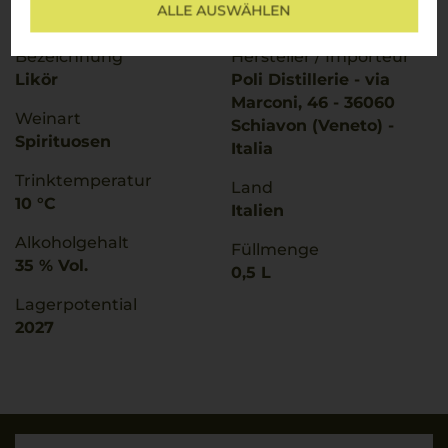
ALLE AUSWÄHLEN
W14352
Bügelverschluss
Bezeichnung
Hersteller / Importeur
Likör
Poli Distillerie - via
Marconi, 46 - 36060
Weinart
Schiavon (Veneto) -
Spirituosen
Italia
Trinktemperatur
Land
10 °C
Italien
Alkoholgehalt
Füllmenge
35 % Vol.
0,5 L
Lagerpotential
2027