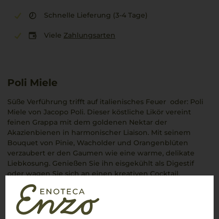
Schnelle Lieferung (3-4 Tage)
Viele
Zahlungsarten
Poli Miele
Süße Verführung trifft auf italienisches Feuer  oder: Poli
Miele von Jacopo Poli. Dieser köstliche Likör vereint
feinen Grappa mit dem goldenen Nektar der
Akazienbienen in harmonischer Liaison. Mit seinem
Bouquet von Pinie, Wacholder und Orangenblüten
verzaubert er den Gaumen wie eine warme, delikate
Liebkosung. Genießen Sie ihn eisgekühlt als Digestif
oder wagen Sie sich an einen kreativen Cocktail.