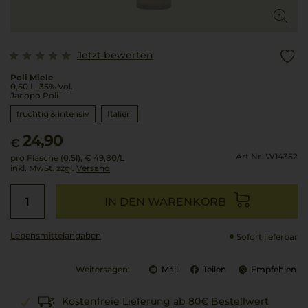
Jetzt bewerten
Poli Miele
0,50 L, 35% Vol.
Jacopo Poli
fruchtig & intensiv
Italien
24,90
€
Art.Nr. W14352
pro Flasche (0.5l),
€ 49,80
/L
inkl. MwSt. zzgl.
Versand
IN DEN WARENKORB
Lebensmittel­angaben
Sofort lieferbar
Weitersagen:
Mail
Teilen
Empfehlen
Kostenfreie Lieferung ab 80€ Bestellwert