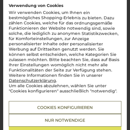
Kundenbewertungen (0)
Verwendung von Cookies
Wir verwenden Cookies, um Ihnen ein
bestmögliches Shopping-Erlebnis zu bieten. Dazu
zählen Cookies, welche für das ordnungsgemäße
Es ist noch keine
Funktionieren der Website notwendig sind, sowie
Kundenbewertung vorhanden.
solche, die lediglich zu anonymen Statistikzwecken,
für Komforteinstellungen, zur Anzeige
personalisierter Inhalte oder personalisierter
Werbung auf Drittseiten genutzt werden. Sie
können selbst entscheiden, welche Kategorien Sie
zulassen möchten. Bitte beachten Sie, dass auf Basis
Schreiben Sie jetzt die erste Bewertung!
Ihrer Einstellungen womöglich nicht mehr alle
Funktionalitäten der Seite zur Verfügung stehen.
Weitere Informationen finden Sie in unserer
JETZT BEWERTEN
Datenschutzerklärung
.
Um alle Cookies abzulehnen, wählen Sie unter
"Cookies konfigurieren" ausschließlich "notwendig".
COOKIES KONFIGURIEREN
Steckbrief
NUR NOTWENDIGE
Artikelnummer
Verschluss