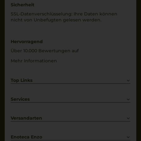
Sicherheit
SSL-Daten­verschlüs­selung: Ihre Daten können
nicht von Unbe­fugten gelesen werden.
Hervorragend
Über 10.000 Bewertungen auf
Mehr Informationen
Top Links
Rotwein
Weißwein
Services
Prosecco
Lieferkonditionen
Primitivo
Kontakt
Versandarten
Bestellung widerrufen
Enoteca Enzo