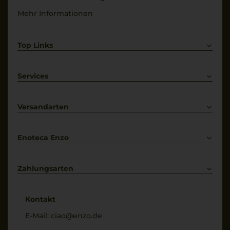
Mehr Informationen
Top Links
Rotwein
Weißwein
Services
Prosecco
Lieferkonditionen
Primitivo
Kontakt
Versandarten
Bestellung widerrufen
Enoteca Enzo
Über uns
Bewertungs-Richtlinien
Zahlungsarten
* Preisangaben inkl. gesetzl. MwSt. und zzgl. Service- & Versandkosten
Kontakt
E-Mail:
ciao@enzo.de