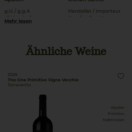
g.U./ g.g.A
Hersteller / Importeur
di Manduria
Cantine San Marzano,
Mehr lesen
San Marzano di S.G.,
Qualitätsstufe
Italy
Riserva
Land
Ähnliche Weine
Rebsorten
Italien
100% Primitivo
Füllmenge
Trinktemperatur
0,75 L
18 °C
2025
Geschmack
The One Primitivo Vigne Vecchie
Alkoholgehalt
Torrevento
halbtrocken
14,5 % Vol.
Apulien
Primitivo
halbtrocken