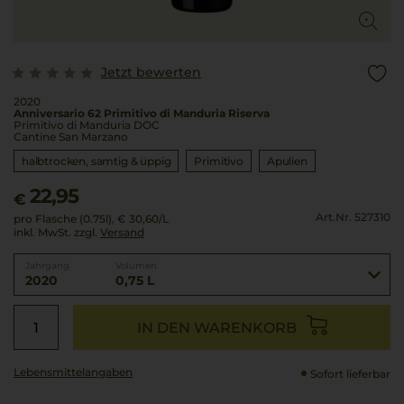
Jetzt bewerten
2020
Anniversario 62 Primitivo di Manduria Riserva
Primitivo di Manduria DOC
Cantine San Marzano
halbtrocken, samtig & üppig
Primitivo
Apulien
22,95
€
Art.Nr. 527310
pro Flasche (0.75l),
€ 30,60
/L
inkl. MwSt. zzgl.
Versand
Jahrgang
Volumen
2020
0,75 L
IN DEN WARENKORB
Lebensmittel­angaben
Sofort lieferbar