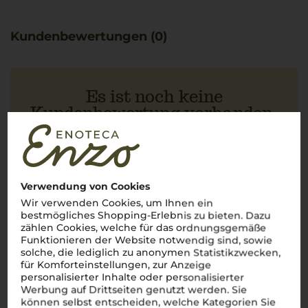
Kundenbewertungen (0)
Es ist noch keine
Kundenbewertung vorhanden.
Schreiben Sie jetzt die erste Bewertung!
Verwendung von Cookies
Wir verwenden Cookies, um Ihnen ein
JETZT BEWERTEN
bestmögliches Shopping-Erlebnis zu bieten. Dazu
zählen Cookies, welche für das ordnungsgemäße
Funktionieren der Website notwendig sind, sowie
solche, die lediglich zu anonymen Statistikzwecken,
für Komforteinstellungen, zur Anzeige
personalisierter Inhalte oder personalisierter
Über die Region
Werbung auf Drittseiten genutzt werden. Sie
können selbst entscheiden, welche Kategorien Sie