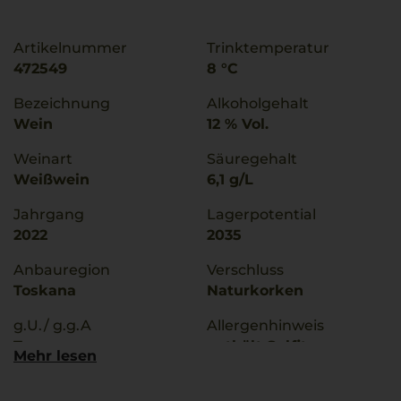
Artikelnummer
Trinktemperatur
472549
8 °C
Bezeichnung
Alkoholgehalt
Wein
12 % Vol.
Weinart
Säuregehalt
Weißwein
6,1 g/L
Jahrgang
Lagerpotential
2022
2035
Anbauregion
Verschluss
Toskana
Naturkorken
g.U./ g.g.A
Allergenhinweis
Toscana
enthält Sulfite
Mehr lesen
Qualitätsstufe
Hersteller / Importeur