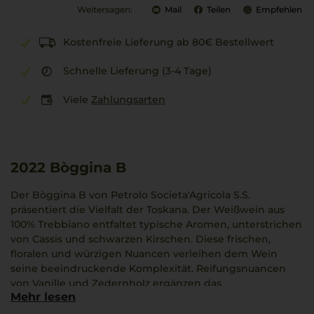
Weitersagen:
Mail
Teilen
Empfehlen
Kostenfreie Lieferung ab 80€ Bestellwert
Schnelle Lieferung (3-4 Tage)
Viele
Zahlungsarten
2022
Bòggina B
Der Bòggina B von Petrolo Societa'Agricola S.S.
präsentiert die Vielfalt der Toskana. Der Weißwein aus
100% Trebbiano entfaltet typische Aromen, unterstrichen
von Cassis und schwarzen Kirschen. Diese frischen,
floralen und würzigen Nuancen verleihen dem Wein
seine beeindruckende Komplexität. Reifungsnuancen
von Vanille und Zedernholz ergänzen das
Mehr lesen
Geschmacksprofil. Die Struktur ist von einer feinen Säure
und kräftigen, im Laufe der Zeit weicher werdenden