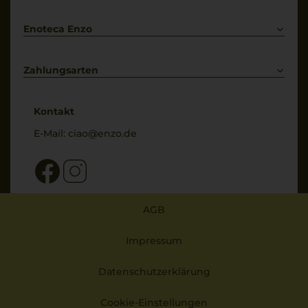
Bestellung widerrufen
Enoteca Enzo
Über uns
Bewertungs-Richtlinien
Zahlungsarten
* Preisangaben inkl. gesetzl. MwSt. und zzgl. Service- & Versandkosten
Kontakt
E-Mail:
ciao@enzo.de
AGB
Impressum
Datenschutzerklärung
Cookie-Einstellungen