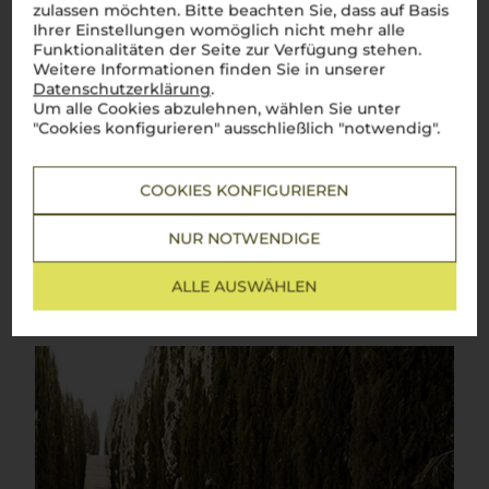
Toskana
zulassen möchten. Bitte beachten Sie, dass auf Basis
Ihrer Einstellungen womöglich nicht mehr alle
Funktionalitäten der Seite zur Verfügung stehen.
Die ikonische Weinregion Italiens mit weltberühmten
Weitere Informationen finden Sie in unserer
Klassikern
Datenschutzerklärung
.
Die Toskana
–
la dolce vita
in Reinform! Zwischen sanften
Um alle Cookies abzulehnen, wählen Sie unter
Hügeln, malerischen Weinbergen und charmanten Dörfern
"Cookies konfigurieren" ausschließlich "notwendig".
reifen hier einige der berühmtesten Weine der Welt.
Chianti
,
Brunello di Montalcino
oder
Vino Nobile di Montepulciano
–
diese Weine sind mehr als nur Namen, sie sind Symbole
COOKIES KONFIGURIEREN
italienischen Genusses. Dank des einzigartigen Terroirs und
des milden Klimas entstehen hier Weine mit
unverwechselbarem Charakter: kräftig, harmonisch und voller
NUR NOTWENDIGE
Sonne. Ein Glas
toskanischen Weins
entführt direkt in die
bezaubernde Landschaft der Region und lässt die Seele
Italiens in jedem Schluck spürbar werden.
Perfetto!
ALLE AUSWÄHLEN
Mehr Weine aus Toskana