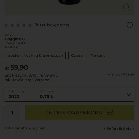
Jetzt bewerten
2022
Bòggina B
Toscana IGT
Petrolo
trocken, fruchtig & aromatisch
Cuvée
Toskana
59,90
€
Art.Nr. 472549
pro Flasche (0.75l),
€ 79,87
/L
inkl. MwSt. zzgl.
Versand
Jahrgang
Volumen
2022
0,75 L
IN DEN WARENKORB
Lebensmittel­angaben
Sofort lieferbar