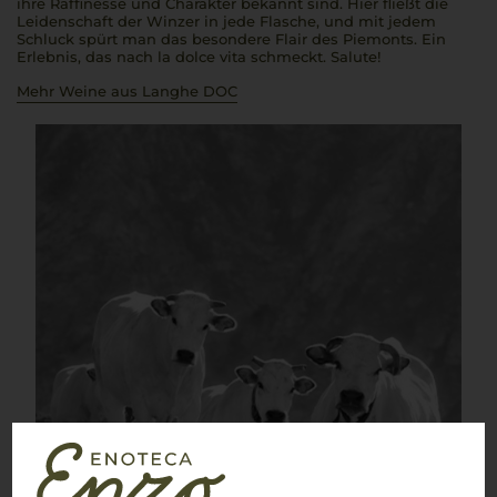
ihre Raffinesse und Charakter bekannt sind. Hier fließt die
Leidenschaft der Winzer in jede Flasche, und mit jedem
Schluck spürt man das besondere Flair des Piemonts. Ein
Erlebnis, das nach
la dolce vita
schmeckt.
Salute!
Mehr Weine aus Langhe DOC