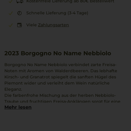
Kostenfreie Lieferung ab 80€ Bestellwert
Schnelle Lieferung (3-4 Tage)
Viele
Zahlungsarten
2023
Borgogno No Name Nebbiolo
Borgogno No Name Nebbiolo verbindet zarte Freisa-
Noten mit Aromen von Walderdbeeren. Das lebhafte
Kirsch- und Granatrot spiegelt die sanften Hügel des
Piemont wider und verleiht dem Wein natürliche
Eleganz.
Die farbenfrohe Mischung aus der herben Nebbiolo-
Traube und fruchtigen Freisa-Anklängen sorgt für eine
Mehr lesen
vielschichtige Geschmackskomposition mit feiner Säure
und frischer Note. Er eignet sich hervorragend zu
kräftigen Fleischgerichten und raffinierten Hauptspeisen.
Typisch für den Borgogno No Name ist eine authentische