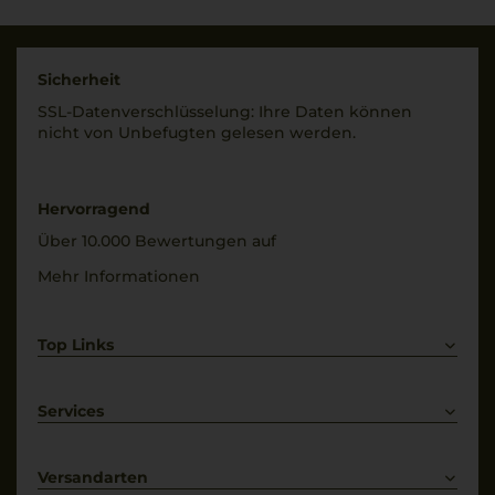
Sicherheit
SSL-Daten­verschlüs­selung: Ihre Daten können
nicht von Unbe­fugten gelesen werden.
Hervorragend
Über 10.000 Bewertungen auf
Mehr Informationen
Top Links
Rotwein
Weißwein
Services
Prosecco
Lieferkonditionen
Primitivo
Kontakt
Versandarten