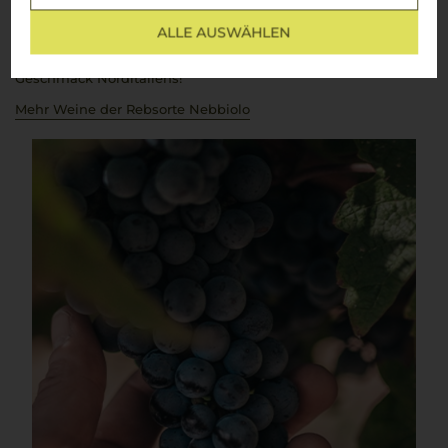
gekeltert, entfalten am Gaumen ein unvergleichliches Aroma
und passen perfekt zu den traditionellen Gerichten der
cucina
ALLE AUSWÄHLEN
italiana
– wie ein zart geschmortes
Brasato al Barolo
oder
würziger
Tajarin al ragù
.
Cin cin
– auf den unverwechselbaren
Geschmack Norditaliens!
Mehr Weine der Rebsorte Nebbiolo