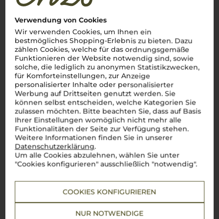
Verwendung von Cookies
Wir verwenden Cookies, um Ihnen ein
bestmögliches Shopping-Erlebnis zu bieten. Dazu
zählen Cookies, welche für das ordnungsgemäße
Funktionieren der Website notwendig sind, sowie
solche, die lediglich zu anonymen Statistikzwecken,
für Komforteinstellungen, zur Anzeige
personalisierter Inhalte oder personalisierter
Werbung auf Drittseiten genutzt werden. Sie
können selbst entscheiden, welche Kategorien Sie
Über die Rebsorte
zulassen möchten. Bitte beachten Sie, dass auf Basis
Ihrer Einstellungen womöglich nicht mehr alle
Nebbiolo
Funktionalitäten der Seite zur Verfügung stehen.
Weitere Informationen finden Sie in unserer
Datenschutzerklärung
.
Der König der Piemonteser Weine
Um alle Cookies abzulehnen, wählen Sie unter
Nebbiolo
– die edle Rebsorte des
Piemont
steht für
"Cookies konfigurieren" ausschließlich "notwendig".
italienische Weinkultur auf höchstem Niveau. Als wahrer
König unter den Weinen der Region, verkörpert der
Nebbiolo
ein Genusserlebnis, das seinesgleichen sucht. Mit seinen
COOKIES KONFIGURIEREN
vielschichtigen Aromen von Rosen, Teer und reifen Früchten,
samtigen
tannini
und einer beeindruckenden Langlebigkeit,
zählt er zu den wertvollsten Schätzen Italiens. Die berühmten
NUR NOTWENDIGE
Weine
Barolo
und Barbaresco, beide aus dieser Rebsorte