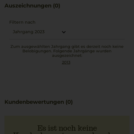
Verbindung von Charakter und eigenständigem Stil.
Auszeichnungen (0)
Besonders harmoniert er mit geschmorter Ossobuco,
deren rustikales Aroma von der Frische des Weins ideal
ergänzt wird.
Filtern nach
Jahrgang 2023
Zum ausgewählten Jahrgang gibt es derzeit noch keine
Belobigungen. Folgende Jahrgänge wurden
ausgezeichnet:
2013
Kundenbewertungen (0)
Es ist noch keine