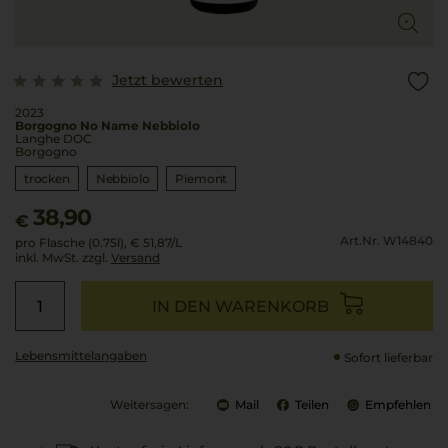
Jetzt bewerten
2023
Borgogno No Name Nebbiolo
Langhe DOC
Borgogno
trocken
Nebbiolo
Piemont
38,90
€
Art.Nr. W14840
pro Flasche (0.75l),
€ 51,87
/L
inkl. MwSt. zzgl.
Versand
IN DEN WARENKORB
Lebensmittel­angaben
Sofort lieferbar
Weitersagen:
Mail
Teilen
Empfehlen