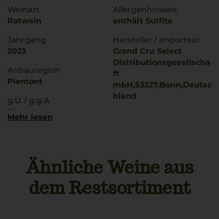
Weinart
Allergenhinweis
Rotwein
enthält Sulfite
Jahrgang
Hersteller / Importeur
2023
Grand Cru Select
Distributionsgesellscha
Anbauregion
ft
Piemont
mbH,53227,Bonn,Deutsc
hland
g.U./ g.g.A
Piemont
Land
Mehr lesen
Italien
Rebsorten
Nebbiolo
Füllmenge
0,75 L
Ähnliche Weine aus
Trinktemperatur
16 °C
Geschmack
dem Restsortiment
trocken
Alkoholgehalt
12,5 % Vol.