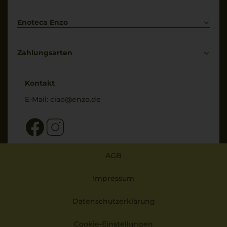
Bestellung widerrufen
Enoteca Enzo
Über uns
Bewertungs-Richtlinien
Zahlungsarten
* Preisangaben inkl. gesetzl. MwSt. und zzgl. Service- & Versandkosten
Kontakt
E-Mail:
ciao@enzo.de
AGB
Impressum
Datenschutzerklärung
Cookie-Einstellungen