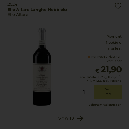
2024
Elio Altare Langhe Nebbiolo
Elio Altare
Piemont
Nebbiolo
trocken
nur noch 2 Flaschen
verfügbar
21,90
€
pro Flasche (0.75l),
€ 29,20
/L
inkl. MwSt. zzgl.
Versand
Lebensmittel­angaben
1
von
12