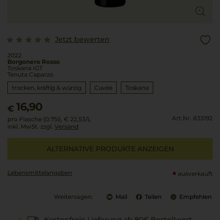
Jetzt bewerten
2022
Borgonero Rosso
Toskana IGT
Tenuta Caparzo
trocken, kräftig & würzig
Cuvée
Toskana
16,90
€
Art.Nr. 833192
pro Flasche (0.75l),
€ 22,53
/L
inkl. MwSt. zzgl.
Versand
ALTERNATIVE PRODUKTE ANZEIGEN
Lebensmittel­angaben
ausverkauft
Weitersagen:
Mail
Teilen
Empfehlen
Kostenfreie Lieferung ab 80€ Bestellwert