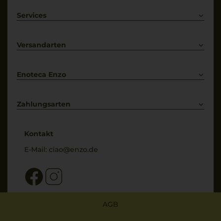
Rotwein
Weißwein
Services
Prosecco
Lieferkonditionen
Primitivo
Kontakt
Versandarten
Bestellung widerrufen
Enoteca Enzo
Über uns
Bewertungs-Richtlinien
Zahlungsarten
* Preisangaben inkl. gesetzl. MwSt. und zzgl. Service- & Versandkosten
Kontakt
E-Mail:
ciao@enzo.de
AGB