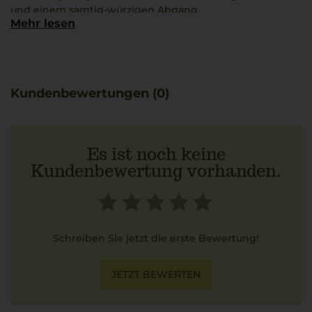
und einem samtig-würzigen Abgang.
Mehr lesen
Die sorgfältige Auswahl der Rebsorten Sangiovese,
Cabernet Sauvignon, Merlot und Syrah veranschaulicht
die charakteristische Herkunft und das Zusammenspiel
der natürlichen Elemente der Region.
Er eignet sich hervorragend für gesellige Runden und
Kundenbewertungen (0)
harmoniert besonders gut mit zarten Tagliatelle al Ragù.
Es ist noch keine
Kundenbewertung vorhanden.
Schreiben Sie jetzt die erste Bewertung!
JETZT BEWERTEN