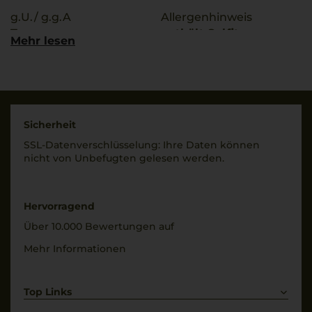
g.U./ g.g.A
Allergenhinweis
Toscana
enthält Sulfite
Mehr lesen
Qualitätsstufe
Hersteller / Importeur
Indicazione Geografica
Borgo Scopeto &
Tipica
Caparzo Srl, 53024
Montalcino (SI), Italia
Rebsorten
Sicherheit
40% Sangiovese
Land
SSL-Daten­verschlüs­selung: Ihre Daten können
20% Cabernet
Italien
nicht von Unbe­fugten gelesen werden.
Sauvignon
Füllmenge
20% Merlot
0,75 L
20% Syrah
Hervorragend
Geschmack
Trinktemperatur
Über 10.000 Bewertungen auf
trocken
16 °C
Mehr Informationen
Top Links