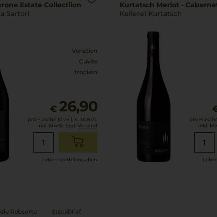
rone Estate Collectiion
Kurtatsch Merlot - Cabernet
a Sartori
Kellerei Kurtatsch
Venetien
Cuvée
trocken
26,90
€
pro Flasche (0.75l),
€ 35,87
/L
pro Flasche 
inkl. MwSt. zzgl.
Versand
inkl. M
Lebensmittel­angaben
Leben
die Rebsorte
Steckbrief