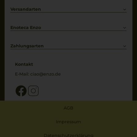
Lieferkonditionen
Primitivo
Kontakt
Versandarten
Bestellung widerrufen
Enoteca Enzo
Über uns
Bewertungs-Richtlinien
Zahlungsarten
* Preisangaben inkl. gesetzl. MwSt. und zzgl. Service- & Versandkosten
Kontakt
E-Mail:
ciao@enzo.de
AGB
Impressum
Datenschutzerklärung