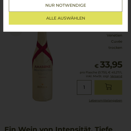
2021
NUR NOTWENDIGE
Bolla Amarone della Valpolicella
Bolla
ALLE AUSWÄHLEN
Venetien
Cuvée
trocken
33,95
€
pro Flasche (0.75l),
€ 45,27
/L
inkl. MwSt. zzgl.
Versand
Lebensmittel­angaben
Ein Wein von Intensität, Tiefe