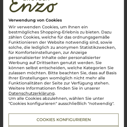
Lebensmittel­angaben
2020
Verwendung von Cookies
Sant' Urbano Amarone
Wir verwenden Cookies, um Ihnen ein
Speri Viticoltori
bestmögliches Shopping-Erlebnis zu bieten. Dazu
zählen Cookies, welche für das ordnungsgemäße
Funktionieren der Website notwendig sind, sowie
solche, die lediglich zu anonymen Statistikzwecken,
Venetien
für Komforteinstellungen, zur Anzeige
Cuvée
personalisierter Inhalte oder personalisierter
trocken
Werbung auf Drittseiten genutzt werden. Sie
können selbst entscheiden, welche Kategorien Sie
zulassen möchten. Bitte beachten Sie, dass auf Basis
49,90
Ihrer Einstellungen womöglich nicht mehr alle
€
Funktionalitäten der Seite zur Verfügung stehen.
pro Flasche (0.75l),
€ 66,53
/L
Weitere Informationen finden Sie in unserer
inkl. MwSt. zzgl.
Versand
Datenschutzerklärung
.
Um alle Cookies abzulehnen, wählen Sie unter
"Cookies konfigurieren" ausschließlich "notwendig".
Lebensmittel­angaben
COOKIES KONFIGURIEREN