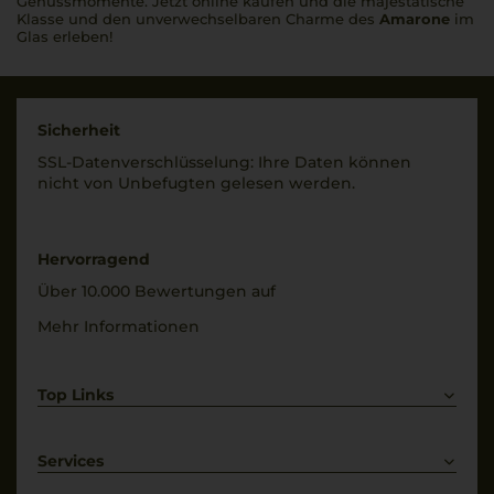
Genussmomente. Jetzt online kaufen und die majestätische
Klasse und den unverwechselbaren Charme des
Amarone
im
Glas erleben!
Sicherheit
SSL-Daten­verschlüs­selung: Ihre Daten können
nicht von Unbe­fugten gelesen werden.
Hervorragend
Über 10.000 Bewertungen auf
Mehr Informationen
Top Links
Rotwein
Weißwein
Services
Prosecco