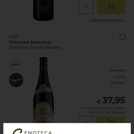
Lebensmittel­angaben
2022
Tommasi Amarone
Tommasi Family Estates
Venetien
Cuvée
trocken
37,95
€
pro Flasche (0.75l),
€ 50,60
/L
inkl. MwSt. zzgl.
Versand