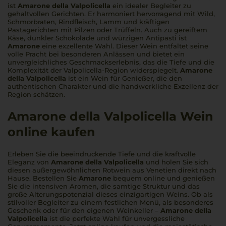
ist
Amarone della Valpolicella
ein idealer Begleiter zu
gehaltvollen Gerichten. Er harmoniert hervorragend mit Wild,
Schmorbraten, Rindfleisch, Lamm und kräftigen
Pastagerichten mit Pilzen oder Trüffeln. Auch zu gereiftem
Käse, dunkler Schokolade und würzigen Antipasti ist
Amarone
eine exzellente Wahl. Dieser Wein entfaltet seine
volle Pracht bei besonderen Anlässen und bietet ein
unvergleichliches Geschmackserlebnis, das die Tiefe und die
Komplexität der Valpolicella-Region widerspiegelt.
Amarone
della Valpolicella
ist ein Wein für Genießer, die den
authentischen Charakter und die handwerkliche Exzellenz der
Region schätzen.
Amarone della Valpolicella Wein
online kaufen
Erleben Sie die beeindruckende Tiefe und die kraftvolle
Eleganz von
Amarone della Valpolicella
und holen Sie sich
diesen außergewöhnlichen Rotwein aus Venetien direkt nach
Hause. Bestellen Sie
Amarone
bequem online und genießen
Sie die intensiven Aromen, die samtige Struktur und das
große Alterungspotenzial dieses einzigartigen Weins. Ob als
stilvoller Begleiter zu einem festlichen Menü, als besonderes
Geschenk oder für den eigenen Weinkeller –
Amarone della
Valpolicella
ist die perfekte Wahl für unvergessliche