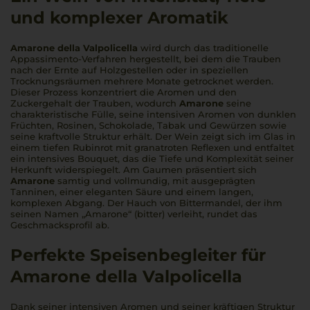
und komplexer Aromatik
Amarone della Valpolicella
wird durch das traditionelle
Appassimento-Verfahren hergestellt, bei dem die Trauben
nach der Ernte auf Holzgestellen oder in speziellen
Trocknungsräumen mehrere Monate getrocknet werden.
Dieser Prozess konzentriert die Aromen und den
Zuckergehalt der Trauben, wodurch
Amarone
seine
charakteristische Fülle, seine intensiven Aromen von dunklen
Früchten, Rosinen, Schokolade, Tabak und Gewürzen sowie
seine kraftvolle Struktur erhält. Der Wein zeigt sich im Glas in
einem tiefen Rubinrot mit granatroten Reflexen und entfaltet
ein intensives Bouquet, das die Tiefe und Komplexität seiner
Herkunft widerspiegelt. Am Gaumen präsentiert sich
Amarone
samtig und vollmundig, mit ausgeprägten
Tanninen, einer eleganten Säure und einem langen,
komplexen Abgang. Der Hauch von Bittermandel, der ihm
seinen Namen „Amarone“ (bitter) verleiht, rundet das
Geschmacksprofil ab.
Perfekte Speisenbegleiter für
Amarone della Valpolicella
Dank seiner intensiven Aromen und seiner kräftigen Struktur