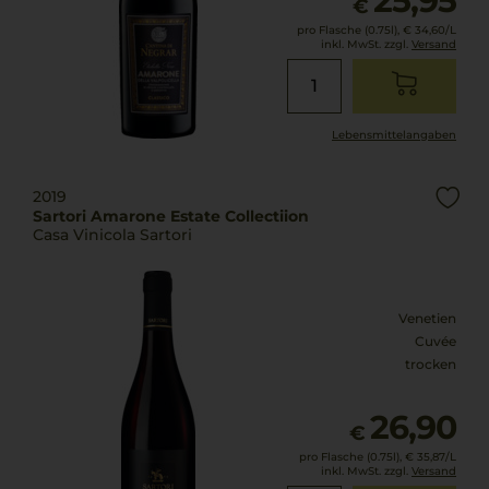
25,95
€
pro Flasche (0.75l),
€ 34,60
/L
inkl. MwSt. zzgl.
Versand
Lebensmittel­angaben
2019
Sartori Amarone Estate Collectiion
Casa Vinicola Sartori
Venetien
Cuvée
trocken
26,90
€
pro Flasche (0.75l),
€ 35,87
/L
inkl. MwSt. zzgl.
Versand