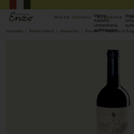
Weine
Ang
Weine Italiens
Angebote
W
Italiens
Unt
Untermenü
auf
aufklappen
Startseite
Weine Italiens
Weinarten
Rotwein
Castello di Bol