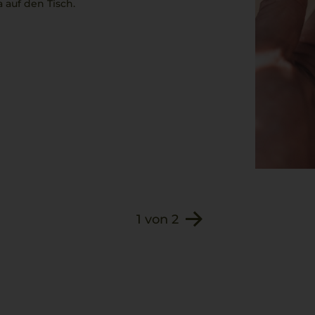
a
auf den Tisch.
1
von
2