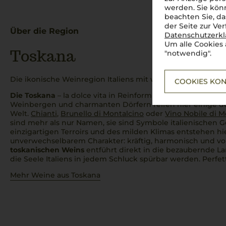
werden. Sie könn
beachten Sie, da
der Seite zur Ve
Über die Region
Datenschutzerk
Um alle Cookies 
Toskana
"notwendig".
Die ikonische Weinregion Italiens mit weltberühmten Klas
COOKIES KON
Die Toskana
–
la dolce vita
in Reinform! Zwischen sanften 
Weinbergen und charmanten Dörfern reifen hier einige 
Welt.
Chianti
,
Brunello di Montalcino
oder
Vino Nobile di 
sind mehr als nur Namen, sie sind Symbole italienischen 
einzigartigen Terroirs und des milden Klimas entstehen h
unverwechselbarem Charakter: kräftig, harmonisch und vol
toskanischen Weins
entführt direkt in die bezaubernde La
die Seele Italiens in jedem Schluck spürbar werden.
Perfet
Mehr Weine aus Toskana