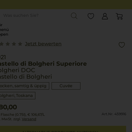
st
r
menü
ppen
Jetzt bewerten
21
stello di Bolgheri Superiore
olgheri DOC
stello di Bolgheri
rocken, samtig & üppig
Cuvée
olgheri
Toskana
80,00
Art.Nr. 459916
 Flasche (0.75l),
€ 106,67
/L
l. MwSt. zzgl.
Versand