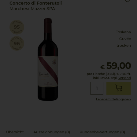
Concerto di Fonterutoli
Marchesi Mazzei SPA
Toskana
Cuvée
trocken
59,00
€
pro Flasche (0.75l),
€ 78,67
/L
inkl. MwSt. zzgl.
Versand
Lebensmittel­angaben
Übersicht
Auszeichnungen (0)
Kundenbewertungen (0)
Ü