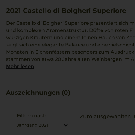
2021
Castello di Bolgheri Superiore
Der Castello di Bolgheri Superiore präsentiert sich mi
und komplexen Aromenstruktur. Düfte von roten Fr
würzigen Kräutern und einem feinen Hauch von Ze
zeigt sich eine elegante Balance und eine vielschicht
Monaten in Eichenfässern besonders zum Ausdruck
stammen von etwa 20 Jahre alten Weinbergen im A
Weingut Castello di Bolgheri nutzt die besonderen
Mehr lesen
auf beeindruckende Weise. Der Wein passt hervorra
Tagliata di Manzo mit Rosmarinkartoffeln, wobei si
die Holznoten ergänzen.
Auszeichnungen (0)
Filtern nach
Zum ausgewählten Ja
Jahrgang 2021