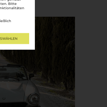
ten. Bitte
nktionalitäten
ießlich
USWÄHLEN