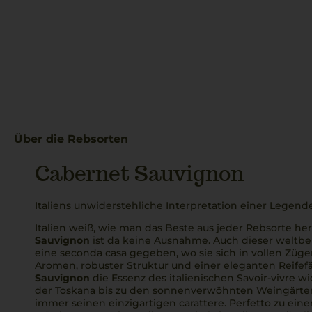
Über die Rebsorten
Cabernet Sauvignon
Italiens unwiderstehliche Interpretation einer Legend
Italien weiß, wie man das Beste aus jeder Rebsorte he
Sauvignon
ist da keine Ausnahme. Auch dieser weltb
eine
seconda casa
gegeben, wo sie sich in vollen Zügen
Aromen, robuster Struktur und einer eleganten Reifefä
Sauvignon
die Essenz des italienischen Savoir-vivre w
der
Toskana
bis zu den sonnenverwöhnten Weingärten
immer seinen einzigartigen
carattere
.
Perfetto
zu eine