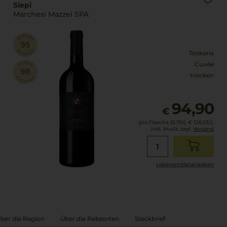
Siepi
Marchesi Mazzei SPA
Toskana
Cuvée
trocken
94,90
€
pro Flasche (0.75l),
€ 126,53
/L
inkl. MwSt. zzgl.
Versand
Lebensmittel­angaben
ber die Region
Über die Rebsorten
Steckbrief