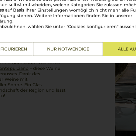
en selbst entscheiden, welche Kategorien Sie zulassen möch
ss auf Basis Ihrer Einstellungen womöglich nicht mehr alle Fu
rfügung stehen. Weitere Informationen finden Sie in unserer
lärung
.
abzulehnen, wählen Sie unter "Cookies konfigurieren" ausschl
sikern
FIGURIEREN
NUR NOTWENDIGE
ALLE A
Hügeln, malerischen
der berühmtesten Weine der
Montepulciano
– diese Weine
Genusses. Dank des
ier Weine mit
ler Sonne. Ein Glas
ndschaft der Region und lässt
to!