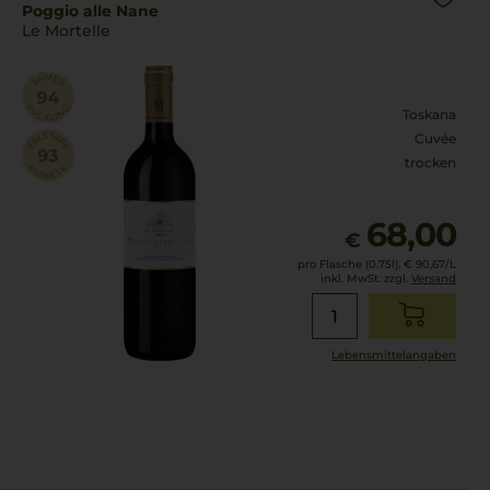
Poggio alle Nane
Le Mortelle
Toskana
Cuvée
trocken
68,00
€
pro Flasche (0.75l),
€ 90,67
/L
inkl. MwSt. zzgl.
Versand
Lebensmittel­angaben