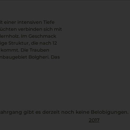
t einer intensiven Tiefe
üchten verbinden sich mit
dernholz. Im Geschmack
ige Struktur, die nach 12
 kommt. Die Trauben
nbaugebiet Bolgheri. Das
 Gegebenheiten der Region
gend zu Gerichten wie
ch die reichen Nuancen und
hrgang gibt es derzeit noch keine Belobigungen
2017