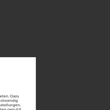
eten. Dazu
 notwendig
nstellungen,
iten genutzt