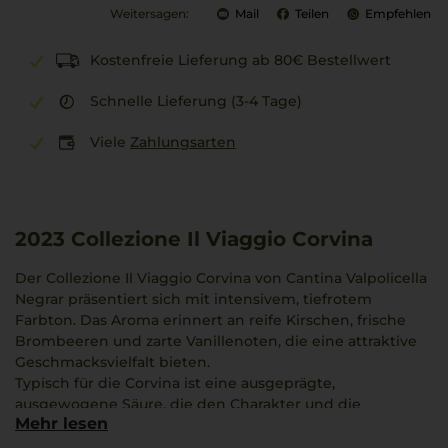
Weitersagen:
Mail
Teilen
Empfehlen
Kostenfreie Lieferung ab 80€ Bestellwert
Schnelle Lieferung (3-4 Tage)
Viele
Zahlungsarten
2023
Collezione Il Viaggio Corvina
Der Collezione Il Viaggio Corvina von Cantina Valpolicella
Negrar präsentiert sich mit intensivem, tiefrotem
Farbton. Das Aroma erinnert an reife Kirschen, frische
Brombeeren und zarte Vanillenoten, die eine attraktive
Geschmacksvielfalt bieten.
Typisch für die Corvina ist eine ausgeprägte,
ausgewogene Säure, die den Charakter und die
Mehr lesen
Lebendigkeit des Weins unterstreicht. Der Stil bewegt
sich zwischen Eleganz und fruchtiger Fülle und eignet