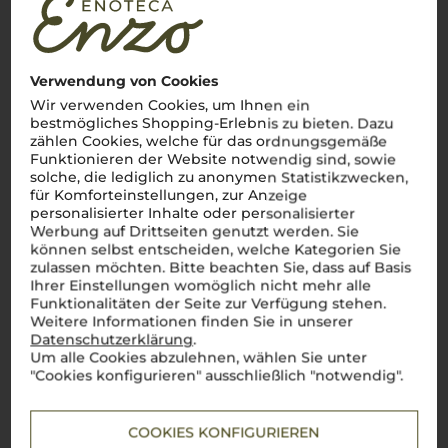
Benvenuti in
Veneto
, einer Region, die für ihre
atemberaubende Vielfalt und Weinkultur bekannt ist. Von
den imposanten Dolomiten bis zur sonnigen Adriaküste zeigt
Venetien, wie perfekt italienische Lebensfreude im Glas
eingefangen wird. Ein prickelnder
Prosecco
?
Perfetto
als
Verwendung von Cookies
Aperitivo
, um das Leben zu feiern. Ein vollmundiger
Amarone
della Valpolicella
? Die ideale Begleitung zu einem herzhaften
Wir verwenden Cookies, um Ihnen ein
Brasato
oder reifen Käse. Aber auch elegante Weißweine wie
bestmögliches Shopping-Erlebnis zu bieten. Dazu
der Lugana verzaubern, besonders in Kombination mit
zählen Cookies, welche für das ordnungsgemäße
frischen Meeresfrüchten. Die Weine aus
Venetien
sind wie
Funktionieren der Website notwendig sind, sowie
die Region selbst: facettenreich, charmant und voller
solche, die lediglich zu anonymen Statistikzwecken,
Charakter.
Cin cin
auf dieses Weinparadies!
für Komforteinstellungen, zur Anzeige
Mehr Weine aus Venetien
personalisierter Inhalte oder personalisierter
Werbung auf Drittseiten genutzt werden. Sie
können selbst entscheiden, welche Kategorien Sie
zulassen möchten. Bitte beachten Sie, dass auf Basis
Ihrer Einstellungen womöglich nicht mehr alle
Funktionalitäten der Seite zur Verfügung stehen.
Weitere Informationen finden Sie in unserer
Datenschutzerklärung
.
Um alle Cookies abzulehnen, wählen Sie unter
"Cookies konfigurieren" ausschließlich "notwendig".
COOKIES KONFIGURIEREN