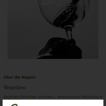
Über die Region
Venetien
Zwischen Dolomiten und Adria – Venezianische Weinkultur in
Perfektion