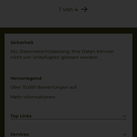
1
von
4
Sicherheit
SSL-Daten­verschlüs­selung: Ihre Daten können
nicht von Unbe­fugten gelesen werden.
Hervorragend
Über 10.000 Bewertungen auf
Mehr Informationen
Top Links
Rotwein
Weißwein
Services