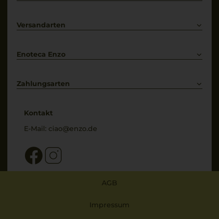
Prosecco
Lieferkonditionen
Primitivo
Kontakt
Versandarten
Bestellung widerrufen
Enoteca Enzo
Über uns
Bewertungs-Richtlinien
Zahlungsarten
* Preisangaben inkl. gesetzl. MwSt. und zzgl. Service- & Versandkosten
Kontakt
E-Mail:
ciao@enzo.de
AGB
Impressum