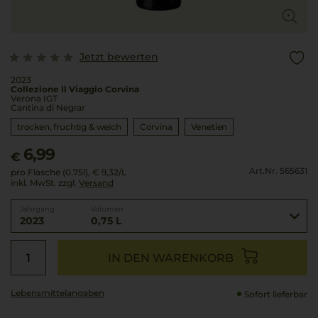
Jetzt bewerten
2023
Collezione Il Viaggio Corvina
Verona IGT
Cantina di Negrar
trocken, fruchtig & weich
Corvina
Venetien
6,99
€
Art.Nr. 565631
pro Flasche (0.75l),
€ 9,32
/L
inkl. MwSt. zzgl.
Versand
Jahrgang
Volumen
2023
0,75 L
IN DEN WARENKORB
Lebensmittel­angaben
Sofort lieferbar