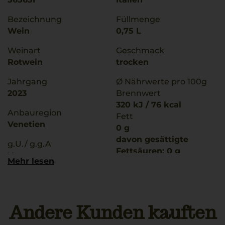
Bezeichnung
Füllmenge
Wein
0,75 L
Weinart
Geschmack
Rotwein
trocken
Jahrgang
Ø Nährwerte pro 100g
2023
Brennwert
320 kJ / 76 kcal
Anbauregion
Fett
Venetien
0 g
davon gesättigte
g.U./ g.g.A
Fettsäuren: 0 g
Verona
Mehr lesen
Kohlenhydrate
2 g
Rebsorten
davon Zucker: 1,2 g
100% Corvina
Eiweiß
Andere Kunden kauften
Trinktemperatur
0 g
16 °C
Salz