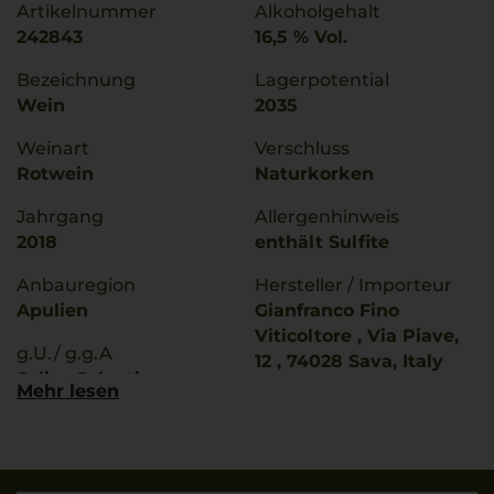
Artikelnummer
Alkoholgehalt
242843
16,5 % Vol.
Bezeichnung
Lagerpotential
Wein
2035
Weinart
Verschluss
Rotwein
Naturkorken
Jahrgang
Allergenhinweis
2018
enthält Sulfite
Anbauregion
Hersteller / Importeur
Apulien
Gianfranco Fino
Viticoltore , Via Piave,
g.U./ g.g.A
12 , 74028 Sava, Italy
Salice Salentino
Mehr lesen
Land
Qualitätsstufe
Italien
Indicazione Geografica
Tipica
Füllmenge