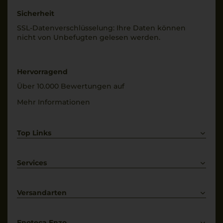
0,75 L
Rebsorten
Sicherheit
100% Primitivo
Geschmack
SSL-Daten­verschlüs­selung: Ihre Daten können
trocken
nicht von Unbe­fugten gelesen werden.
Trinktemperatur
18 °C
Hervorragend
Über 10.000 Bewertungen auf
Mehr Informationen
Top Links
Rotwein
Weißwein
Services
Prosecco
Lieferkonditionen
Primitivo
Kontakt
Versandarten
Bestellung widerrufen
Enoteca Enzo