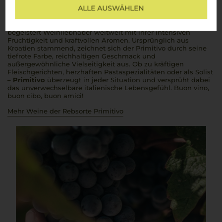
ALLE AUSWÄHLEN
Die Essenz Apuliens – intensiv, fruchtig und voller Charakter
Primitivo
, eine der bedeutsamsten Rebsorten Italiens,
begeistert Weinliebhaber weltweit mit ihrer intensiven
Fruchtigkeit und kraftvollen Aromen. Ursprünglich aus
Kroatien stammend, zeichnet sich der Primitivo durch seine
tiefrote Farbe, reichhaltigen Geschmack und
außergewöhnliche Vielseitigkeit aus. Ob zu kräftigen
Fleischgerichten, herzhaften Pastaspezialitäten oder als Solist
–
Primitivo
überzeugt in jeder Situation und versprüht dabei
das unverwechselbare italienische Lebensgefühl.
Buon vino,
buon cibo, buon amici
!
Mehr Weine der Rebsorte Primitivo