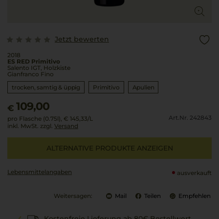
Jetzt bewerten
2018
ES RED Primitivo
Salento IGT, Holzkiste
Gianfranco Fino
trocken, samtig & üppig
Primitivo
Apulien
109,00
€
Art.Nr. 242843
pro Flasche (0.75l),
€ 145,33
/L
inkl. MwSt. zzgl.
Versand
ALTERNATIVE PRODUKTE ANZEIGEN
Lebensmittel­angaben
ausverkauft
Weitersagen:
Mail
Teilen
Empfehlen
Kostenfreie Lieferung ab 80€ Bestellwert