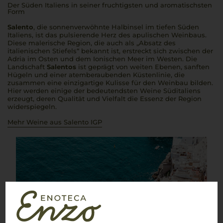
Der Süden Italiens in seiner fruchtigsten und aromatischsten
Form
Salento
, die sonnenverwöhnte Halbinsel im tiefen Süden
Italiens, ist das pulsierende Herz des apulischen Weinbaus.
Diese malerische Region, die auch als „Absatz des
italienischen Stiefels“ bekannt ist, erstreckt sich zwischen der
Adria im Osten und dem Ionischen Meer im Westen. Die
Landschaft
Salentos
ist geprägt von weiten Ebenen, sanften
Hügeln und einer atemberaubenden Küstenlinie, die
zusammen eine einzigartige Kulisse für den Weinbau bilden.
Hier werden einige der bedeutendsten Weine Süditaliens
erzeugt, deren Qualität und Vielfalt die Essenz der Region
widerspiegeln.
Mehr Weine aus Salento IGP