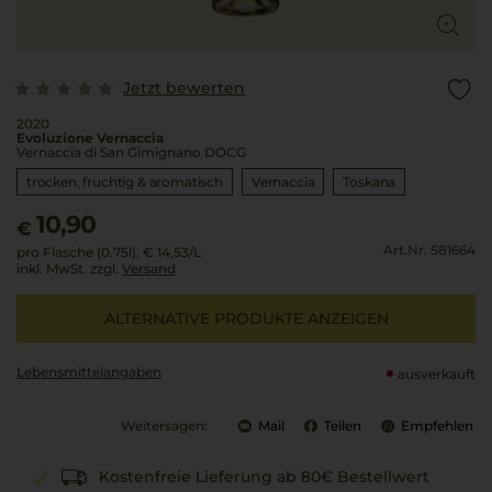
Jetzt bewerten
2020
Evoluzione Vernaccia
Vernaccia di San Gimignano DOCG
trocken, fruchtig & aromatisch
Vernaccia
Toskana
10,90
€
Art.Nr. 581664
pro Flasche (0.75l),
€ 14,53
/L
inkl. MwSt. zzgl.
Versand
ALTERNATIVE PRODUKTE ANZEIGEN
Lebensmittel­angaben
ausverkauft
Weitersagen:
Mail
Teilen
Empfehlen
Kostenfreie Lieferung ab 80€ Bestellwert