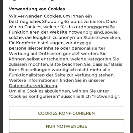
Die ikonische Weinregion Italiens mit weltberühmten
Verwendung von Cookies
Klassikern
Wir verwenden Cookies, um Ihnen ein
Die Toskana
–
la dolce vita
in Reinform! Zwischen sanften
bestmögliches Shopping-Erlebnis zu bieten. Dazu
Hügeln, malerischen Weinbergen und charmanten Dörfern
zählen Cookies, welche für das ordnungsgemäße
reifen hier einige der berühmtesten Weine der Welt.
Chianti
,
Funktionieren der Website notwendig sind, sowie
Brunello di Montalcino
oder
Vino Nobile di Montepulciano
–
solche, die lediglich zu anonymen Statistikzwecken,
diese Weine sind mehr als nur Namen, sie sind Symbole
italienischen Genusses. Dank des einzigartigen Terroirs und
für Komforteinstellungen, zur Anzeige
des milden Klimas entstehen hier Weine mit
personalisierter Inhalte oder personalisierter
unverwechselbarem Charakter: kräftig, harmonisch und voller
Werbung auf Drittseiten genutzt werden. Sie
Sonne. Ein Glas
toskanischen Weins
entführt direkt in die
können selbst entscheiden, welche Kategorien Sie
bezaubernde Landschaft der Region und lässt die Seele
zulassen möchten. Bitte beachten Sie, dass auf Basis
Italiens in jedem Schluck spürbar werden.
Perfetto!
Ihrer Einstellungen womöglich nicht mehr alle
Funktionalitäten der Seite zur Verfügung stehen.
Mehr Weine aus Toskana
Weitere Informationen finden Sie in unserer
Datenschutzerklärung
.
Um alle Cookies abzulehnen, wählen Sie unter
"Cookies konfigurieren" ausschließlich "notwendig".
COOKIES KONFIGURIEREN
NUR NOTWENDIGE