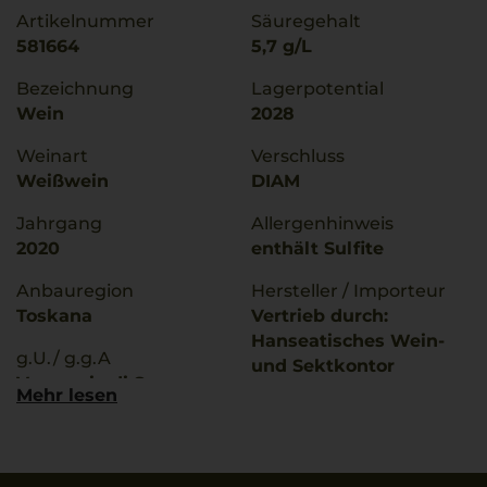
Artikelnummer
Säuregehalt
581664
5,7 g/L
Bezeichnung
Lagerpotential
Wein
2028
Weinart
Verschluss
Weißwein
DIAM
Jahrgang
Allergenhinweis
2020
enthält Sulfite
Anbauregion
Hersteller / Importeur
Toskana
Vertrieb durch:
Hanseatisches Wein-
g.U./ g.g.A
und Sektkontor
Vernaccia di San
Hawesko GmbH, D-
Mehr lesen
Gimignano
22763 Hamburg;
Imbottigliato da
Qualitätsstufe
SI/3572/IT - Italia
Denominazione Di