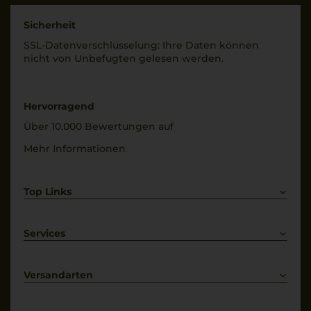
Origine Controllata E G
Land
Sicherheit
Italien
Rebsorten
SSL-Daten­verschlüs­selung: Ihre Daten können
100% Vernaccia
Füllmenge
nicht von Unbe­fugten gelesen werden.
0,75 L
Trinktemperatur
8 °C
Geschmack
Hervorragend
trocken
Alkoholgehalt
Über 10.000 Bewertungen auf
12,5 % Vol.
Mehr Informationen
Restsüße
4 g/L
Top Links
Rotwein
Weißwein
Services
Prosecco
Lieferkonditionen
Primitivo
Kontakt
Versandarten
Bestellung widerrufen