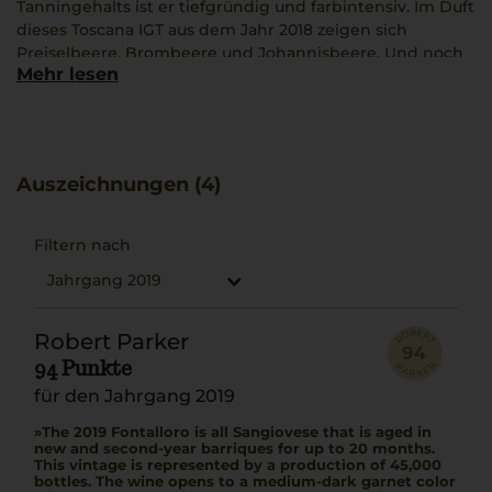
Tanningehalts ist er tiefgründig und farbintensiv. Im Duft
dieses Toscana IGT aus dem Jahr 2018 zeigen sich
Preiselbeere, Brombeere und Johannisbeere. Und noch
Mehr lesen
mehr offeriert er: So fügen sich Aromen wie Nelke,
Wacholderbeere und Marzipan ins Geschmacksbild. Der
Wein strahlt in mittlerem Rubinrot. Der Wein bietet ein
sehr gutes Lagerpotenzial.
Auszeichnungen (4)
Filtern nach
Jahrgang 2019
Robert Parker
94 Punkte
für den Jahrgang 2019
The 2019 Fontalloro is all Sangiovese that is aged in
new and second-year barriques for up to 20 months.
This vintage is represented by a production of 45,000
bottles. The wine opens to a medium-dark garnet color