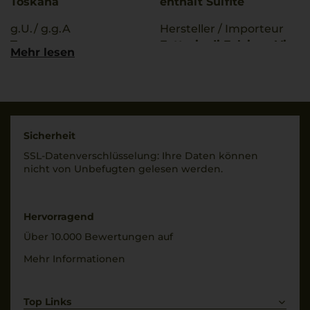
Toskana
enthält Sulfite
g.U./ g.g.A
Hersteller / Importeur
Toscana
Fattoria di Felsina , Via
Mehr lesen
del Chianti, 101 , 53019
Qualitätsstufe
Castelnuovo
Indicazione Geografica
Berardenga(SI), Italia
Tipica
Land
Rebsorten
Italien
Sicherheit
100% Sangiovese
SSL-Daten­verschlüs­selung: Ihre Daten können
Füllmenge
nicht von Unbe­fugten gelesen werden.
Trinktemperatur
0,75 L
16 °C
Geschmack
Alkoholgehalt
Hervorragend
trocken
14 % Vol.
Über 10.000 Bewertungen auf
Mehr Informationen
Top Links