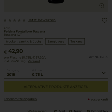
Jetzt bewerten
2018
Felsina Fontalloro Toscana
Toscana IGT
trocken, samtig & üppig
Sangiovese
Toskana
42,90
€
Art.Nr. 161819
pro Flasche (0.75l),
€ 57,20
/L
inkl. MwSt. zzgl.
Versand
Jahrgang
Volumen
2018
0,75 L
ALTERNATIVE PRODUKTE ANZEIGEN
Lebensmittel­angaben
ausverkauft
Weitersagen:
Mail
Teilen
Empfehlen