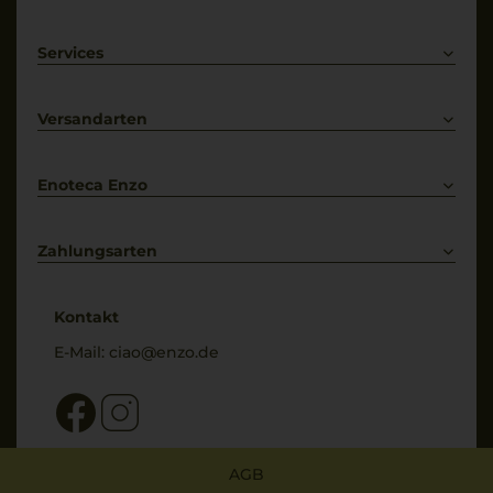
Rotwein
Weißwein
Services
Prosecco
Lieferkonditionen
Primitivo
Kontakt
Versandarten
Bestellung widerrufen
Enoteca Enzo
Über uns
Bewertungs-Richtlinien
Zahlungsarten
* Preisangaben inkl. gesetzl. MwSt. und zzgl. Service- & Versandkosten
Kontakt
E-Mail:
ciao@enzo.de
AGB