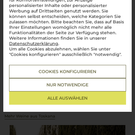
für Komforteinstellungen, zur Anzeige
personalisierter Inhalte oder personalisierter
Werbung auf Drittseiten genutzt werden. Sie
können selbst entscheiden, welche Kategorien Sie
Über die Region
zulassen möchten. Bitte beachten Sie, dass auf Basis
Ihrer Einstellungen womöglich nicht mehr alle
Toskana
Funktionalitäten der Seite zur Verfügung stehen.
Weitere Informationen finden Sie in unserer
Datenschutzerklärung
.
Die ikonische Weinregion Italiens mit weltberühmten
Um alle Cookies abzulehnen, wählen Sie unter
Klassikern
"Cookies konfigurieren" ausschließlich "notwendig".
Die Toskana
–
la dolce vita
in Reinform! Zwischen sanften
Hügeln, malerischen Weinbergen und charmanten Dörfern
reifen hier einige der berühmtesten Weine der Welt.
Chianti
,
COOKIES KONFIGURIEREN
Brunello di Montalcino
oder
Vino Nobile di Montepulciano
–
diese Weine sind mehr als nur Namen, sie sind Symbole
italienischen Genusses. Dank des einzigartigen Terroirs und
NUR NOTWENDIGE
des milden Klimas entstehen hier Weine mit
unverwechselbarem Charakter: kräftig, harmonisch und voller
Sonne. Ein Glas
toskanischen Weins
entführt direkt in die
ALLE AUSWÄHLEN
bezaubernde Landschaft der Region und lässt die Seele
Italiens in jedem Schluck spürbar werden.
Perfetto!
Mehr Weine aus Toskana