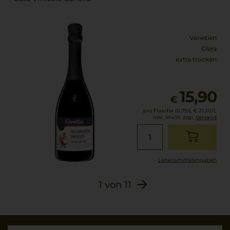
Venetien
Glera
extra trocken
15,90
€
pro Flasche (0.75l),
€ 21,20
/L
inkl. MwSt. zzgl.
Versand
Lebensmittel­angaben
1
von
11