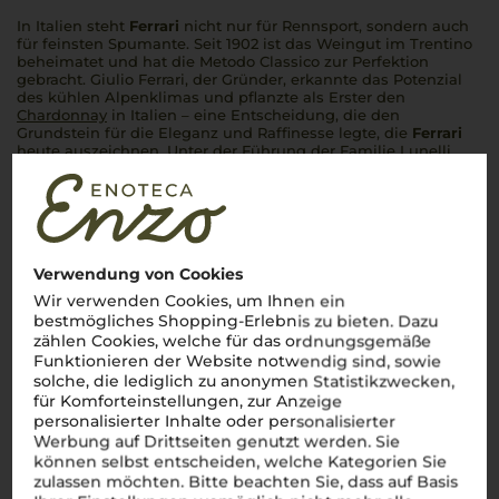
In Italien steht
Ferrari
nicht nur für Rennsport, sondern auch
für feinsten Spumante. Seit 1902 ist das Weingut im Trentino
beheimatet und hat die
Metodo Classico
zur Perfektion
gebracht. Giulio Ferrari, der Gründer, erkannte das Potenzial
des kühlen Alpenklimas und pflanzte als Erster den
Chardonnay
in Italien – eine Entscheidung, die den
Grundstein für die Eleganz und Raffinesse legte, die
Ferrari
heute auszeichnen. Unter der Führung der Familie Lunelli
glänzen die
Schaumweine von Ferrari
mit Frische und
Finesse, die in jedem Schluck spürbar sind. Ein Glas
Ferrari
?
Immer
una festa per i sensi
!
Mehr Weine von Ferrari
Verwendung von Cookies
Wir verwenden Cookies, um Ihnen ein
bestmögliches Shopping-Erlebnis zu bieten. Dazu
Über die Region
zählen Cookies, welche für das ordnungsgemäße
Funktionieren der Website notwendig sind, sowie
Trento DOC
solche, die lediglich zu anonymen Statistikzwecken,
für Komforteinstellungen, zur Anzeige
personalisierter Inhalte oder personalisierter
Der edle Schaumwein aus den Alpen
Werbung auf Drittseiten genutzt werden. Sie
können selbst entscheiden, welche Kategorien Sie
Trento DOC
bringt die alpine Frische des
Trentino
in
perfekter Harmonie ins Glas. Bekannt durch das legendäre
zulassen möchten. Bitte beachten Sie, dass auf Basis
Weingut
Ferrari
, das als Vorreiter der Schaumweinproduktion