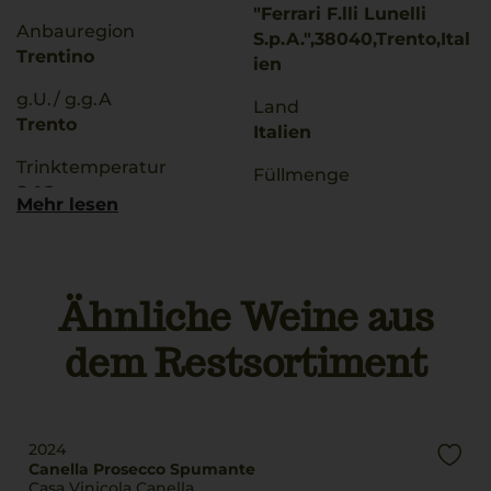
"Ferrari F.lli Lunelli
Anbauregion
S.p.A.",38040,Trento,Ital
Trentino
ien
g.U./ g.g.A
Land
Trento
Italien
Trinktemperatur
Füllmenge
8 °C
0,75 L
Mehr lesen
Alkoholgehalt
Geschmack
12,5 % Vol.
halbtrocken
Ähnliche Weine aus
Lagerpotential
2028
dem Restsortiment
2024
Canella Prosecco Spumante
Casa Vinicola Canella