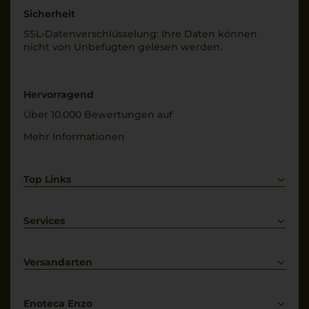
Sicherheit
SSL-Daten­verschlüs­selung: Ihre Daten können
nicht von Unbe­fugten gelesen werden.
Hervorragend
Über 10.000 Bewertungen auf
Mehr Informationen
Top Links
Rotwein
Weißwein
Services
Prosecco
Lieferkonditionen
Primitivo
Kontakt
Versandarten
Bestellung widerrufen
Enoteca Enzo