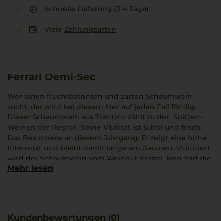
Schnelle Lieferung (3-4 Tage)
Viele
Zahlungsarten
Ferrari Demi-Sec
Wer einen fruchtbetonten und zarten Schaumwein
sucht, der wird bei diesem hier auf jeden Fall fündig.
Dieser Schaumwein aus Trentino zählt zu den Spitzen-
Weinen der Region. Seine Vitalität ist subtil und frisch.
Das Besondere an diesem Jahrgang: Er zeigt eine hohe
Intensität und bleibt damit lange am Gaumen. Vinifiziert
wird der Schaumwein vom Weingut Ferrari. Man darf die
Mehr lesen
Hypothese verbreiten, dass Ferrari ein weltweit
bekannter Produzent ist. Und das gilt nicht nur für den
Franciacorta, der mit den französischen
Schaumweinkönigen mithalten kann, sondern auch für
das weitere Sortiment!
Kundenbewertungen (0)