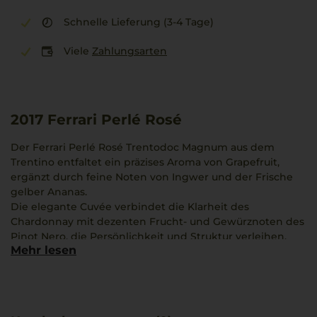
Schnelle Lieferung (3-4 Tage)
Viele
Zahlungsarten
2017
Ferrari Perlé Rosé
Der Ferrari Perlé Rosé Trentodoc Magnum aus dem
Trentino entfaltet ein präzises Aroma von Grapefruit,
ergänzt durch feine Noten von Ingwer und der Frische
gelber Ananas.
Die elegante Cuvée verbindet die Klarheit des
Chardonnay mit dezenten Frucht- und Gewürznoten des
Pinot Nero, die Persönlichkeit und Struktur verleihen.
Mehr lesen
Am Gaumen präsentiert sich eine harmonische Balance
aus Kraft und Leichtigkeit, geprägt von den besonderen
Lagen rund um den Gardasee.
Dieser trockene Schaumwein steht für eine sorgfältige
Herstellung und die besondere Kultur Norditaliens und