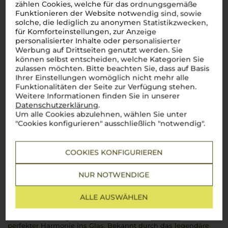
Die Ikone des italienischen Spumante
zählen Cookies, welche für das ordnungsgemäße
Funktionieren der Website notwendig sind, sowie
In Italien steht
Ferrari
nicht nur für Rennsport, sondern auch
solche, die lediglich zu anonymen Statistikzwecken,
für feinsten Spumante. Seit 1902 ist das Weingut im Trentino
für Komforteinstellungen, zur Anzeige
beheimatet und hat die
Metodo Classico
zur Perfektion
personalisierter Inhalte oder personalisierter
gebracht. Giulio Ferrari, der Gründer, erkannte das Potenzial
Werbung auf Drittseiten genutzt werden. Sie
des kühlen Alpenklimas und pflanzte als Erster den
können selbst entscheiden, welche Kategorien Sie
Chardonnay
in Italien – eine Entscheidung, die den
Grundstein für die Eleganz und Raffinesse legte, die
Ferrari
zulassen möchten. Bitte beachten Sie, dass auf Basis
heute auszeichnen. Unter der Führung der Familie Lunelli
Ihrer Einstellungen womöglich nicht mehr alle
glänzen die
Schaumweine von Ferrari
mit Frische und
Funktionalitäten der Seite zur Verfügung stehen.
Finesse, die in jedem Schluck spürbar sind. Ein Glas
Ferrari
?
Weitere Informationen finden Sie in unserer
Immer
una festa per i sensi
!
Datenschutzerklärung
.
Um alle Cookies abzulehnen, wählen Sie unter
Mehr Weine von Ferrari
"Cookies konfigurieren" ausschließlich "notwendig".
COOKIES KONFIGURIEREN
Über die Region
NUR NOTWENDIGE
Trento DOC
ALLE AUSWÄHLEN
Der edle Schaumwein aus den Alpen
Trento DOC
bringt die alpine Frische des
Trentino
in
perfekter Harmonie ins Glas. Bekannt durch das legendäre