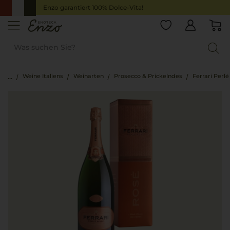
Enzo garantiert 100% Dolce-Vita!
Weine Italiens
Weinarten
Prosecco & Prickelndes
Ferrari Perl