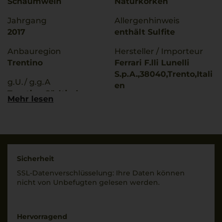
Schaumwein
Naturkorken
Jahrgang
Allergenhinweis
2017
enthält Sulfite
Anbauregion
Hersteller / Importeur
Trentino
Ferrari F.lli Lunelli
S.p.A.,38040,Trento,Itali
g.U./ g.g.A
en
Trentino Südtirol
Mehr lesen
Land
Rebsorten
Italien
Chardonnay
Pinot Nero
Füllmenge
1,5 L
Trinktemperatur
Sicherheit
8 °C
Geschmack
SSL-Daten­verschlüs­selung: Ihre Daten können
brut
nicht von Unbe­fugten gelesen werden.
Hervorragend