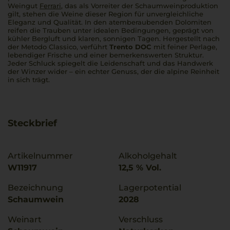
Weingut
Ferrari
, das als Vorreiter der Schaumweinproduktion
gilt, stehen die Weine dieser Region für unvergleichliche
Eleganz und Qualität. In den atemberaubenden Dolomiten
reifen die Trauben unter idealen Bedingungen, geprägt von
kühler Bergluft und klaren, sonnigen Tagen. Hergestellt nach
der
Metodo Classico
, verführt
Trento DOC
mit feiner Perlage,
lebendiger Frische und einer bemerkenswerten Struktur.
Jeder Schluck spiegelt die Leidenschaft und das Handwerk
der Winzer wider – ein echter Genuss, der die alpine Reinheit
in sich trägt.
Steckbrief
Artikelnummer
Alkoholgehalt
W11917
12,5 % Vol.
Bezeichnung
Lagerpotential
Schaumwein
2028
Weinart
Verschluss