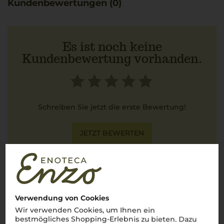
Kundenbewertungen (0)
passt hervorragend zu cremigem Meeresfrüchterisotto.
Es ist noch keine
Kundenbewertung vorhanden.
Schreiben Sie jetzt die erste Bewertung!
JETZT BEWERTEN
Über den Winzer
Verwendung von Cookies
Ferrari
Wir verwenden Cookies, um Ihnen ein
bestmögliches Shopping-Erlebnis zu bieten. Dazu