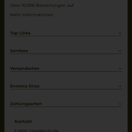
Über 10.000 Bewertungen auf
Mehr Informationen
Top Links
Rotwein
Weißwein
Services
Prosecco
Lieferkonditionen
Primitivo
Kontakt
Versandarten
Bestellung widerrufen
Enoteca Enzo
Über uns
Bewertungs-Richtlinien
Zahlungsarten
* Preisangaben inkl. gesetzl. MwSt. und zzgl. Service- & Versandkosten
Kontakt
E-Mail:
ciao@enzo.de