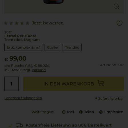
Jetzt bewerten
2017
Ferrari Perlé Rosé
Trentodoc, Magnum
brut, komplex & reif
Cuvée
Trentino
99,00
€
Art.Nr. W11917
pro Flasche (1.5l),
€ 66,00
/L
inkl. MwSt. zzgl.
Versand
IN DEN WARENKORB
Lebensmittel­angaben
Sofort lieferbar
Weitersagen:
Mail
Teilen
Empfehlen
Kostenfreie Lieferung ab 80€ Bestellwert