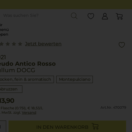
st
r
menü
ppen
Jetzt bewerten
21
eudo Antico Rosso
ullum DOCG
rocken, fein & aromatisch
Montepulciano
Abruzzen
13,90
Art.Nr. 470079
 Flasche (0.75l),
€ 18,53
/L
l. MwSt. zzgl.
Versand
IN DEN WARENKORB