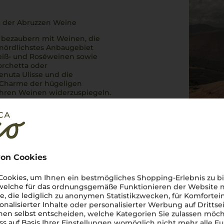
t der Abruzzen Weine
, bezaubern mit Weinen, die
 nördlichstes Anbaugebiet
Weiß- und Roséweinen sowie
orchetta oder
enuta Ulisse und die
 Charme der hügeligen
ihren Weinen widerzuspiegeln.
en
verkörpern. Ob am Strand
r
una scelta perfetta
.
on Cookies
ookies, um Ihnen ein bestmögliches Shopping-Erlebnis zu bi
 welche für das ordnungsgemäße Funktionieren der Website
he, die lediglich zu anonymen Statistikzwecken, für Komfortei
onalisierter Inhalte oder personalisierter Werbung auf Drittse
en selbst entscheiden, welche Kategorien Sie zulassen möch
ss auf Basis Ihrer Einstellungen womöglich nicht mehr alle Fu