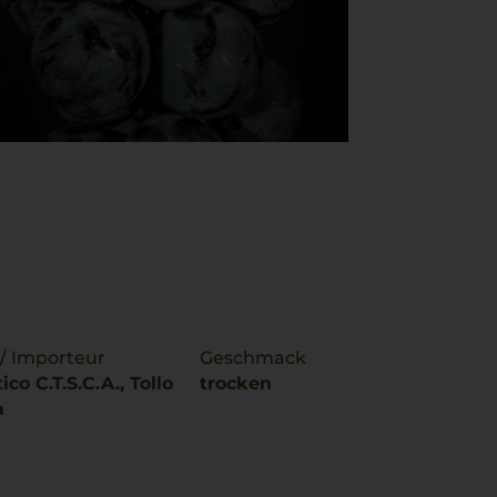
 / Importeur
Geschmack
co C.T.S.C.A., Tollo
trocken
a