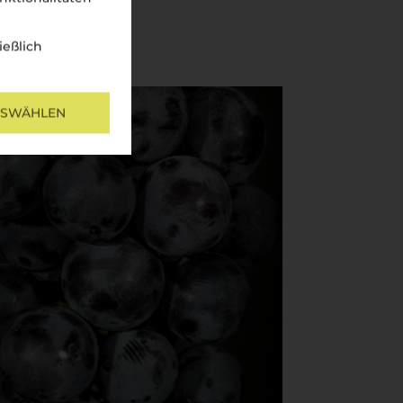
ießlich
USWÄHLEN