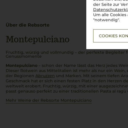
der Seite zur Ve
Datenschutzerk
Um alle Cookies 
"notwendig".
Über die Rebsorte
COOKIES KON
Montepulciano
Fruchtig, würzig und vollmundig – der perfekte Begleiter fü
Genussmomente
Montepulciano
– schon der Name lässt das Herz jedes Wei
Dieser Rotwein aus Mittelitalien ist mehr als nur ein Wein,
der Regionen
Abruzzen
und Marken. Mit seinem tiefen A
Geschmack hat er sich einen festen Platz in den Herzen d
weltweit erobert. Fruchtig, würzig, mit einer ausgezeichne
passt genauso perfekt zu einer traditionellen
Pasta al ragù
Mehr Weine der Rebsorte Montepulciano