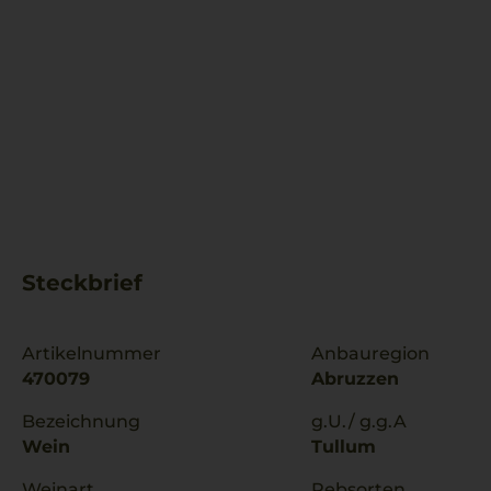
Steckbrief
Artikelnummer
Anbauregion
470079
Abruzzen
Bezeichnung
g.U./ g.g.A
Wein
Tullum
Weinart
Rebsorten