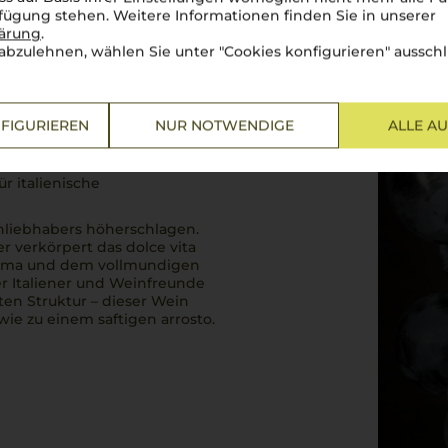
rfügung stehen. Weitere Informationen finden Sie in unserer
lärung
.
abzulehnen, wählen Sie unter "Cookies konfigurieren" ausschl
FIGURIEREN
NUR NOTWENDIGE
ALLE A
r italienische
nliebhabers höherschlagen.
 er verkörpert das
dolce vita
roma und dem vollmundigen
er Italiener und Weinfreunde
ten Struktur – dieser Wein
wie zu einem saftigen
arrosto
.