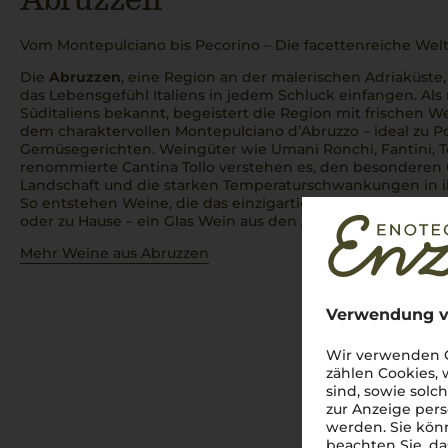
Vom Montepulciano bis Pecorino – Die facettenreiche Wel
Die
Abruzzen
, eine Region an der malerischen Adriaküste
das Lebensgefühl Italiens in jedem Schluck einfangen. Als
Süditaliens bekannt, begeistert die Region mit frischen 
dem charaktervollen Montepulciano d’Abruzzo – ideal zu P
Gemüsegerichten. Weingüter wie Umani Ronchi, Fantini, T
renommierte Cantina Tollo verstehen es, den besonderen
Landschaft und die starken Temperaturschwankungen in 
So entstehen Weine, die das einzigartige Flair der
Abruzz
oder zu Hause – ein Glas Wein aus den
Abruzzen
ist imme
Mehr Weine aus Abruzzen
Verwendung v
Wir verwenden C
zählen Cookies,
sind, sowie solc
zur Anzeige pers
werden. Sie könn
beachten Sie, da