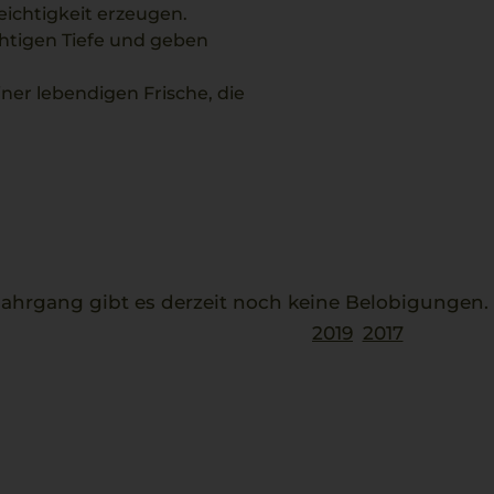
Leichtigkeit erzeugen.
htigen Tiefe und geben
einer lebendigen Frische, die
ie Verbindung von
sowie zu verschiedenen
hrgang gibt es derzeit noch keine Belobigungen
2019
2017