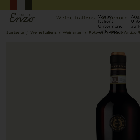
Weine
Ang
Weine Italiens
Angebote
W
Italiens
Unt
Untermenü
auf
aufklappen
Startseite
Weine Italiens
Weinarten
Rotwein
Feudo Antico 