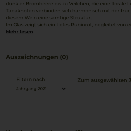
dunkler Brombeere bis zu Veilchen, die eine florale 
Tabaknoten verbinden sich harmonisch mit der fruc
diesem Wein eine samtige Struktur.
Im Glas zeigt sich ein tiefes Rubinrot, begleitet von 
typisch für die Region ist. Dieser Wein verkörpert d
Mehr lesen
Klimabedingungen und sorgfältiger Qualitätsarbeit.
Er passt ausgezeichnet zu geschmortem Ossobuco 
Gerichten mit Rind- und Wildfleisch.
Auszeichnungen (0)
Filtern nach
Zum ausgewählten Ja
Jahrgang 2021