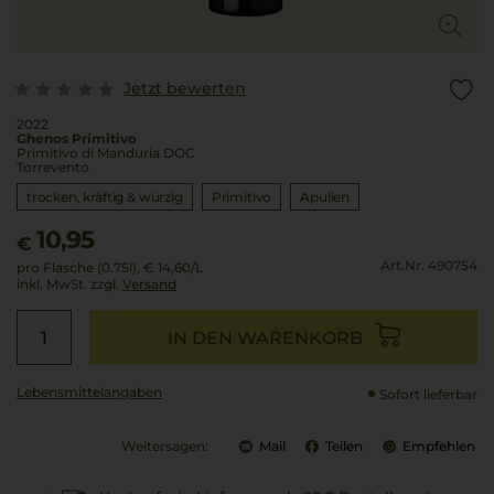
Jetzt bewerten
2022
Ghenos Primitivo
Primitivo di Manduria DOC
Torrevento
trocken, kräftig & würzig
Primitivo
Apulien
10,95
€
Art.Nr. 490754
pro Flasche (0.75l),
€ 14,60
/L
inkl. MwSt. zzgl.
Versand
IN DEN WARENKORB
Lebensmittel­angaben
Sofort lieferbar
Weitersagen:
Mail
Teilen
Empfehlen