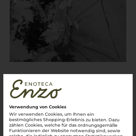
Über die Region
Primitivo di Manduria DOC
Verwendung von Cookies
Die Essenz Apuliens – Ein Primitivo, der Tradition und
Wir verwenden Cookies, um Ihnen ein
Leidenschaft vereint
bestmögliches Shopping-Erlebnis zu bieten. Dazu
Wer das echte Italien erleben möchte, muss unbedingt den
zählen Cookies, welche für das ordnungsgemäße
Primitivo di Manduria
probieren. Dieser
vino rosso
, der tief im
Funktionieren der Website notwendig sind, sowie
Süden Italiens, in der sonnenverwöhnten Region Apulien,