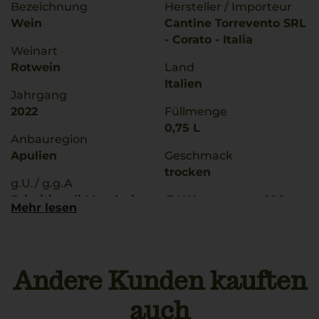
Bezeichnung
Hersteller / Importeur
Wein
Cantine Torrevento SRL
- Corato - Italia
Weinart
Rotwein
Land
Italien
Jahrgang
2022
Füllmenge
0,75 L
Anbauregion
Apulien
Geschmack
trocken
g.U./ g.g.A
Primitivo di Manduria
Ø Nährwerte pro 100g
Mehr lesen
Brennwert
Qualitätsstufe
356 kJ / 85 kcal
Denominazione Di
Fett
Origine Controllata
0 g
Andere Kunden kauften
davon gesättigte
Rebsorten
Fettsäuren: 0 g
auch
100% Primitivo
Kohlenhydrate