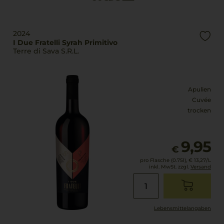
2,1 g
Trinktemperatur
davon Zucker: 1 g
18 °C
Eiweiß
2024
Alkoholgehalt
I Due Fratelli Syrah Primitivo
0 g
Terre di Sava S.R.L.
14 % Vol.
Salz
0 g
Restsüße
5 g/L
Zutaten
Apulien
Trauben,
Cuvée
Säuregehalt
Konservierungsstoffe
trocken
6 g/L
und
Antioxidationsmittel:
Lagerpotential
9,95
SULFITE
2032
€
pro Flasche (0.75l),
€ 13,27
/L
Verschluss
inkl. MwSt. zzgl.
Versand
Naturkorken
Lebensmittel­angaben