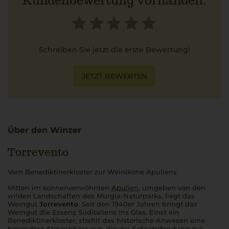
Kundenbewertung vorhanden.
Schreiben Sie jetzt die erste Bewertung!
JETZT BEWERTEN
Über den Winzer
Torrevento
Vom Benediktinerkloster zur Weinikone Apuliens
Mitten im sonnenverwöhnten
Apulien
, umgeben von den
wilden Landschaften des Murgia-Naturparks, liegt das
Weingut
Torrevento
. Seit den 1940er Jahren bringt das
Weingut die Essenz Süditaliens ins Glas. Einst ein
Benediktinerkloster, strahlt das historische Anwesen eine
besondere Atmosphäre aus, die die tiefe Verbindung zur