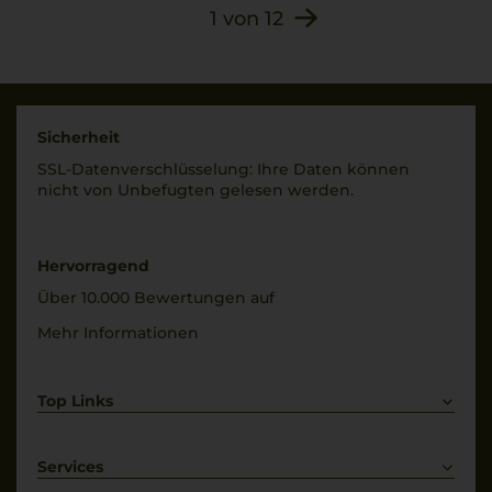
1
von
12
Sicherheit
SSL-Daten­verschlüs­selung: Ihre Daten können
nicht von Unbe­fugten gelesen werden.
Hervorragend
Über 10.000 Bewertungen auf
Mehr Informationen
Top Links
Rotwein
Weißwein
Services