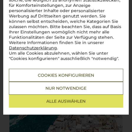
solche, die lediglich zu anonymen Statistikzwecken,
entsteht, verkörpert die Seele des Landes. Aus der Primitivo-
für Komforteinstellungen, zur Anzeige
Traube gewonnen, beeindruckt er durch seine
intensità
und
personalisierter Inhalte oder personalisierter
seinen reichen Charakter – ein echter Italiener eben! In der
Werbung auf Drittseiten genutzt werden. Sie
mediterranen Wärme rund um
Manduria
, wo heiße Tage und
kühle Nächte die Reben verwöhnen, entstehen die typischen
können selbst entscheiden, welche Kategorien Sie
Noten von dunklen Beeren, Pflaume und pikanten Gewürzen,
zulassen möchten. Bitte beachten Sie, dass auf Basis
die diesen Wein so besonders machen.
Primitivo di
Ihrer Einstellungen womöglich nicht mehr alle
Manduria
ist mehr als nur ein Getränk, er ist ein Erlebnis, das
Funktionalitäten der Seite zur Verfügung stehen.
die Wärme und Intensität Apuliens in jedem Schluck
Weitere Informationen finden Sie in unserer
widerspiegelt.
Benvenuti
in Italien!
Datenschutzerklärung
.
Um alle Cookies abzulehnen, wählen Sie unter
Mehr Weine aus Primitivo di Manduria DOC
"Cookies konfigurieren" ausschließlich "notwendig".
COOKIES KONFIGURIEREN
NUR NOTWENDIGE
ALLE AUSWÄHLEN