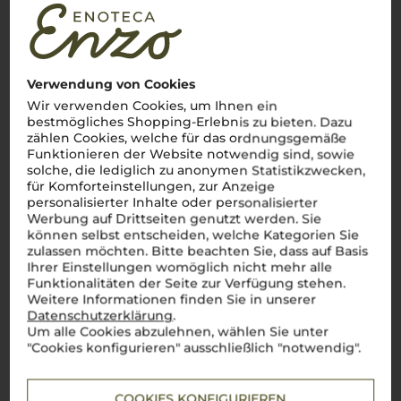
Apulien
Fruchtige, kraftvolle Weine mit unverkennbarer
süditalienischer Note
Verwendung von Cookies
Ah, la
Puglia
! Diese sonnenverwöhnte Region im tiefen
Wir verwenden Cookies, um Ihnen ein
Süden Italiens, wo die Leidenschaft für den Weinbau so tief
bestmögliches Shopping-Erlebnis zu bieten. Dazu
verwurzelt ist wie die alten Olivenbäume. Hier, wo die Sonne
zählen Cookies, welche für das ordnungsgemäße
golden scheint und der
Mezzogiorno
seinen vollen Ausdruck
Funktionieren der Website notwendig sind, sowie
findet, entstehen Weine, die genauso charaktervoll sind wie
solche, die lediglich zu anonymen Statistikzwecken,
das Land selbst. Von Salento bis Castel del Monte –
Puglia
ist
für Komforteinstellungen, zur Anzeige
das Herzstück für autochthone Rebsorten wie
Primitivo
und
personalisierter Inhalte oder personalisierter
Negroamaro
. Ein Primitivo di Manduria? Einfach
bellisimo
! Mit
seiner kräftigen Struktur und den intensiven Aromen erzählt
Werbung auf Drittseiten genutzt werden. Sie
er Geschichten von warmen Sommernächten und dem Duft
können selbst entscheiden, welche Kategorien Sie
der Macchia. Diese Weine, die Fruchtigkeit, Würze und eine
zulassen möchten. Bitte beachten Sie, dass auf Basis
unverkennbare Mineralität in sich vereinen, sind wie ein
Ihrer Einstellungen womöglich nicht mehr alle
Schluck Süditalien.
Perfetto
für alle, die den unverfälschten
Funktionalitäten der Seite zur Verfügung stehen.
Geschmack der
Puglia
entdecken möchten – ein Genuss, der
Weitere Informationen finden Sie in unserer
die Seele berührt.
Datenschutzerklärung
.
Mehr Weine aus Apulien
Um alle Cookies abzulehnen, wählen Sie unter
"Cookies konfigurieren" ausschließlich "notwendig".
COOKIES KONFIGURIEREN