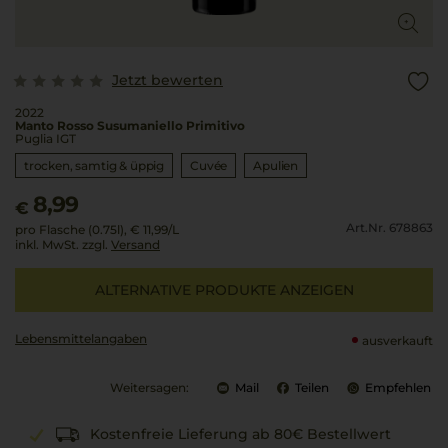
Jetzt bewerten
2022
Manto Rosso Susumaniello Primitivo
Puglia IGT
trocken, samtig & üppig
Cuvée
Apulien
8,99
€
Art.Nr. 678863
pro Flasche (0.75l),
€ 11,99
/L
inkl. MwSt. zzgl.
Versand
ALTERNATIVE PRODUKTE ANZEIGEN
Lebensmittel­angaben
ausverkauft
Weitersagen:
Mail
Teilen
Empfehlen
Kostenfreie Lieferung ab 80€ Bestellwert