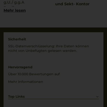
g.U./ g.g.A
und Sekt- Kontor
Puglia
Hawesko GmbH, D-
Mehr lesen
22763 Hamburg;
Qualitätsstufe
Imbottigliato da:
Indicazione Geografica
Cantine Torrevento
Tipica
SRL, Corato, Italia
Rebsorten
Sicherheit
Land
70% Susumaniello
SSL-Daten­verschlüs­selung: Ihre Daten können
Italien
30% Primitivo
nicht von Unbe­fugten gelesen werden.
Füllmenge
Trinktemperatur
0,75 L
18 °C
Hervorragend
Geschmack
Alkoholgehalt
Über 10.000 Bewertungen auf
trocken
13 % Vol.
Mehr Informationen
Restsüße
8,5 g/L
Top Links
Rotwein