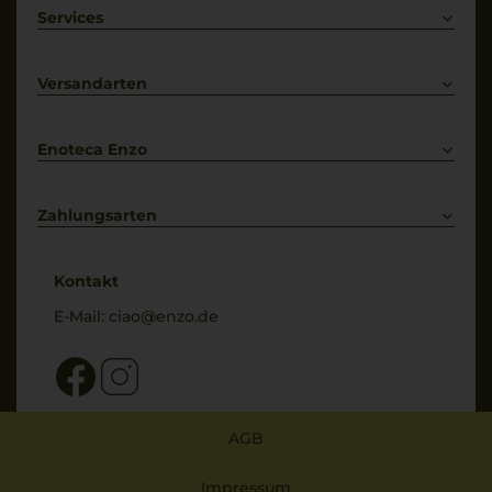
Weißwein
Services
Prosecco
Lieferkonditionen
Primitivo
Kontakt
Versandarten
Bestellung widerrufen
Enoteca Enzo
Über uns
Bewertungs-Richtlinien
Zahlungsarten
* Preisangaben inkl. gesetzl. MwSt. und zzgl. Service- & Versandkosten
Kontakt
E-Mail:
ciao@enzo.de
AGB
Impressum