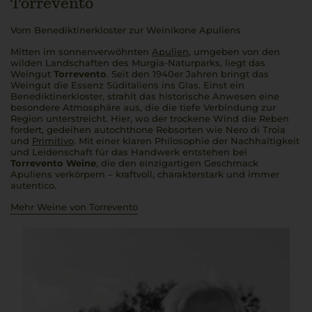
Torrevento
Vom Benediktinerkloster zur Weinikone Apuliens
Mitten im sonnenverwöhnten
Apulien
, umgeben von den
wilden Landschaften des Murgia-Naturparks, liegt das
Weingut
Torrevento
. Seit den 1940er Jahren bringt das
Weingut die Essenz Süditaliens ins Glas. Einst ein
Benediktinerkloster, strahlt das historische Anwesen eine
besondere Atmosphäre aus, die die tiefe Verbindung zur
Region unterstreicht. Hier, wo der trockene Wind die Reben
fordert, gedeihen autochthone Rebsorten wie Nero di Troia
und
Primitivo
. Mit einer klaren Philosophie der Nachhaltigkeit
und Leidenschaft für das Handwerk entstehen bei
Torrevento Weine
, die den einzigartigen Geschmack
Apuliens verkörpern – kraftvoll, charakterstark und immer
autentico
.
Mehr Weine von Torrevento