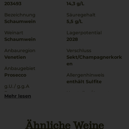
203493
14,3 g/L
Bezeichnung
Säuregehalt
Schaumwein
5,5 g/L
Weinart
Lagerpotential
Schaumwein
2028
Anbauregion
Verschluss
Venetien
Sekt/Champagnerkork
en
Anbaugebiet
Prosecco
Allergenhinweis
enthält Sulfite
g.U./ g.g.A
Prosecco
Hersteller / Importeur
Mehr lesen
Cantina Montelliana-
Qualitätsstufe
Via Caonada 1-31044
Denominazione Di
Montebelluna (TV)-
Origine Controllata E G
Italia
Ähnliche Weine
Rebsorten