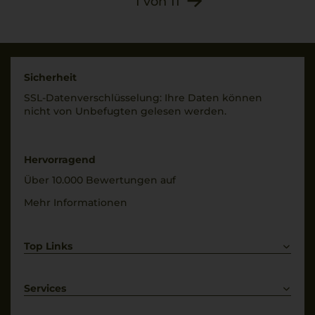
1
von
11
Sicherheit
SSL-Daten­verschlüs­selung: Ihre Daten können
nicht von Unbe­fugten gelesen werden.
Hervorragend
Über 10.000 Bewertungen auf
Mehr Informationen
Top Links
Rotwein
Weißwein
Services
Prosecco
Lieferkonditionen