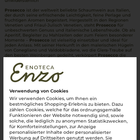
unwiderstehlich
Prosecco
ist der weltweit beliebte Schaumwein aus Italien,
der durch seine erfrischende Leichtigkeit, feine Perlage und
fruchtigen Aromen begeistert. Hergestellt in den Regionen
Venetien und Friaul-Julisch Venetien, steht
Prosecco
für
unbeschwerten Genuss und italienische Lebensfreude. Ob als
Aperitif, Begleiter zu Mahlzeiten oder zum Feiern besonderer
Momente –
Prosecco
ist vielseitig einsetzbar und ideal für
jeden Anlass. Mit seiner Herkunft in den malerischen Hügeln
von Conegliano und Valdobbiadene, wo die Glera-Traube auf
den besten Weinbergen gedeiht, verkörpert
Prosecco
die
Essenz italienischer Schaumweinkultur.
Mehr Weine aus Prosecco
Verwendung von Cookies
Wir verwenden Cookies, um Ihnen ein
bestmögliches Shopping-Erlebnis zu bieten. Dazu
zählen Cookies, welche für das ordnungsgemäße
Funktionieren der Website notwendig sind, sowie
solche, die lediglich zu anonymen Statistikzwecken,
für Komforteinstellungen, zur Anzeige
personalisierter Inhalte oder personalisierter
Werbung auf Drittseiten genutzt werden. Sie