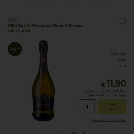
Land
100% Glera
Italien
Trinktemperatur
2025
Füllmenge
8 °C
Villa Sandi Prosecco Rosé Il Fresco
0,75 L
Villa Sandi
Alkoholgehalt
Geschmack
11 % Vol.
extra trocken
Venetien
Glera
brut
11,90
€
pro Flasche (0.75l),
€ 15,87
/L
inkl. MwSt. zzgl.
Versand
Lebensmittel­angaben