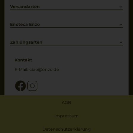
Primitivo
Kontakt
Versandarten
Bestellung widerrufen
Enoteca Enzo
Über uns
Bewertungs-Richtlinien
Zahlungsarten
* Preisangaben inkl. gesetzl. MwSt. und zzgl. Service- & Versandkosten
Kontakt
E-Mail:
ciao@enzo.de
AGB
Impressum
Datenschutzerklärung