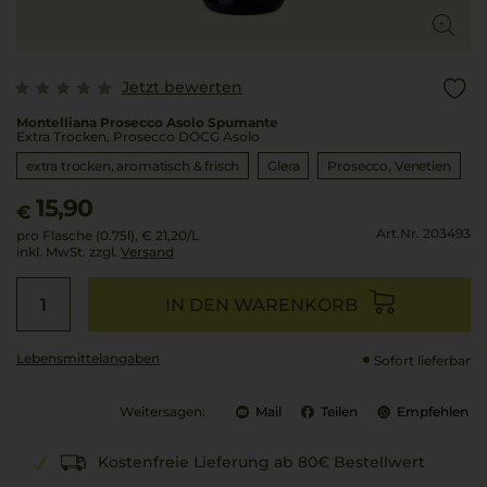
Jetzt bewerten
Montelliana Prosecco Asolo Spumante
Extra Trocken, Prosecco DOCG Asolo
extra trocken, aromatisch & frisch
Glera
Prosecco
Venetien
15,90
€
Art.Nr. 203493
pro Flasche (0.75l),
€ 21,20
/L
inkl. MwSt. zzgl.
Versand
IN DEN WARENKORB
Lebensmittel­angaben
Sofort lieferbar
Weitersagen:
Mail
Teilen
Empfehlen
Kostenfreie Lieferung ab 80€ Bestellwert