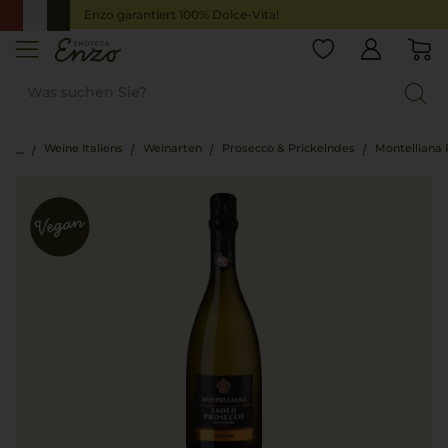
Enzo garantiert 100% Dolce-Vita!
Weine Italiens
Weinarten
Prosecco & Prickelndes
Montelliana