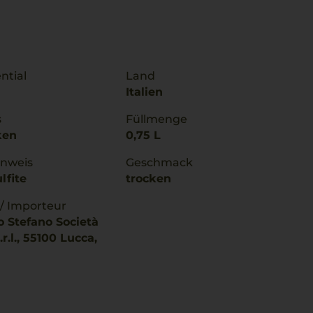
ntial
Land
Italien
s
Füllmenge
ken
0,75 L
inweis
Geschmack
lfite
trocken
 / Importeur
o Stefano Società
.r.l., 55100 Lucca,