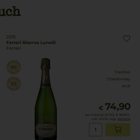
uch
2015
Ferrari Riserva Lunelli
Ferrari
Trentino
Chardonnay
brut
74,90
€
pro Flasche (0.75l),
€ 99,87
/L
inkl. MwSt. zzgl.
Versand