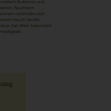
efdunklem Rubinrot und
Beeren, feuchtem
aumen verbinden sich
inem Hauch Vanille,
ique. Der Wein balanciert
meidigkeit.
gen der Region, darunter
rnet Franc ein
en wie Pappardelle al
tung