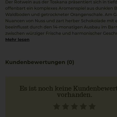
Der Rotwein aus der Toskana präsentiert sich in ti
offenbart ein komplexes Aromenspiel aus dunklen 
Waldboden und getrockneter Orangenschale. Am G
Nuancen von Nuss und zart herber Schokolade mit e
beeinflusst durch den 14-monatigen Ausbau im Barr
zwischen würziger Frische und harmonischer Gesch
Villa Santo Stefano nutzt die besonderen Bedingun
Mehr lesen
das Mikroklima und die kargen Böden, um dem Cabe
vielschichtiges und elegantes Profil zu verleihen.
Hervorragend passt dieser Wein zu kräftigen Gericht
Kundenbewertungen (0)
Cinghiale, wo er den Geschmack optimal ergänzt.
Es ist noch keine Kundenbewer
vorhanden.