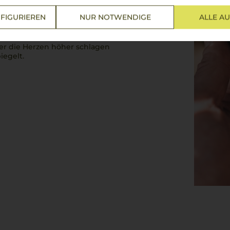
te und Wurzeln im Bordeaux,
amore
und Hingabe gepflegt,
FIGURIEREN
NUR NOTWENDIGE
ALLE A
en Aromen von reifen roten
Kräuternote bringt er das
ca
oder einer schmackhaften
der die Herzen höher schlagen
iegelt.