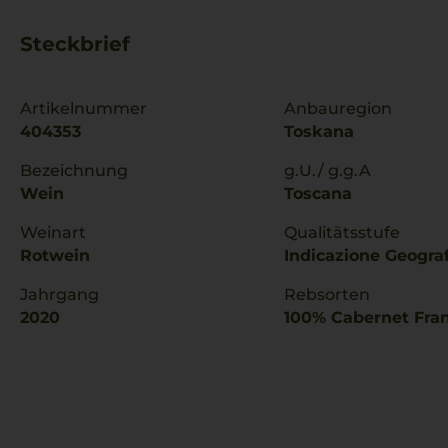
Steckbrief
Artikelnummer
Anbauregion
404353
Toskana
Bezeichnung
g.U./ g.g.A
Wein
Toscana
Weinart
Qualitätsstufe
Rotwein
Indicazione Geograf
Jahrgang
Rebsorten
2020
100% Cabernet Fra