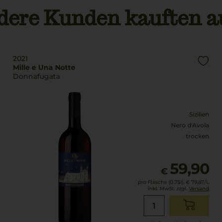
dere Kunden kauften a
2021
Mille e Una Notte
Donnafugata
Sizilien
Nero d'Avola
trocken
59,90
€
pro Flasche (0.75l),
€ 79,87
/L
inkl. MwSt. zzgl.
Versand