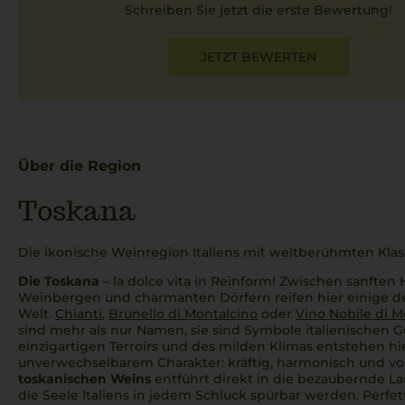
Schreiben Sie jetzt die erste Bewertung!
JETZT BEWERTEN
Über die Region
Toskana
Die ikonische Weinregion Italiens mit weltberühmten Klas
Die Toskana
–
la dolce vita
in Reinform! Zwischen sanften 
Weinbergen und charmanten Dörfern reifen hier einige 
Welt.
Chianti
,
Brunello di Montalcino
oder
Vino Nobile di 
sind mehr als nur Namen, sie sind Symbole italienischen 
einzigartigen Terroirs und des milden Klimas entstehen h
unverwechselbarem Charakter: kräftig, harmonisch und vol
toskanischen Weins
entführt direkt in die bezaubernde La
die Seele Italiens in jedem Schluck spürbar werden.
Perfet