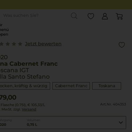
st
r
menü
ppen
Jetzt bewerten
020
ina Cabernet Franc
scana IGT
lla Santo Stefano
rocken, kräftig & würzig
Cabernet Franc
Toskana
79,00
Art.Nr. 404353
 Flasche (0.75l),
€ 105,33
/L
l. MwSt. zzgl.
Versand
ahrgang
Volumen
020
0,75 L