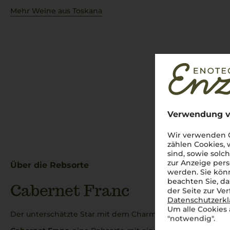
Mehr Weine aus Toskana
Verwendung v
Wir verwenden C
zählen Cookies,
sind, sowie solc
zur Anzeige pers
Über die Rebsorte
werden. Sie könn
beachten Sie, da
Cabernet Franc
der Seite zur Ve
Datenschutzerk
Um alle Cookies 
Der unterschätzte Star mit dem Charme Italiens
"notwendig".