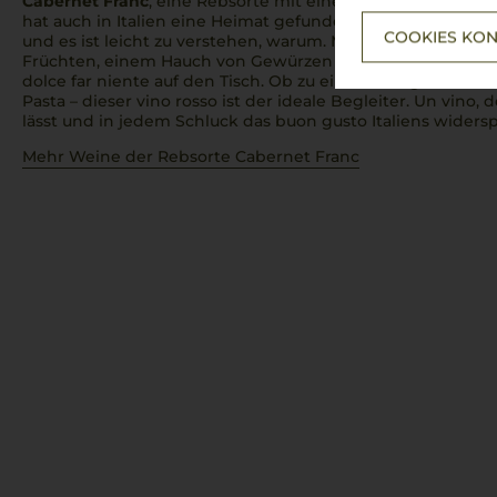
Cabernet Franc
, eine Rebsorte mit einer langen Geschich
hat auch in Italien eine Heimat gefunden. Hier wird er mit
COOKIES KON
und es ist leicht zu verstehen, warum. Mit seinen elegant
Früchten, einem Hauch von Gewürzen und einer dezenten 
dolce far niente
auf den Tisch. Ob zu einem saftigen
Bistec
Pasta – dieser
vino rosso
ist der ideale Begleiter.
Un vino
, 
lässt und in jedem Schluck das
buon gusto
Italiens widersp
Mehr Weine der Rebsorte Cabernet Franc