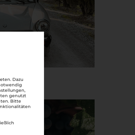
eten. Dazu
 notwendig
nstellungen,
iten genutzt
ten. Bitte
nktionalitäten
ießlich