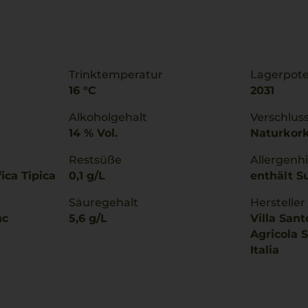
Trinktemperatur
Lagerpote
16 °C
2031
Alkoholgehalt
Verschlus
14 % Vol.
Naturkor
Restsüße
Allergenh
ica Tipica
0,1 g/L
enthält Su
Säuregehalt
Hersteller
nc
5,6 g/L
Villa Sant
Agricola S
Italia