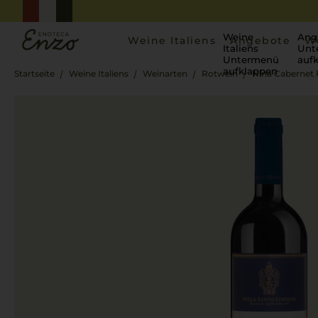
Weine
Ang
Weine Italiens
Angebote
W
Italiens
Unt
Untermenü
auf
aufklappen
Startseite
Weine Italiens
Weinarten
Rotwein
Nina Cabernet 