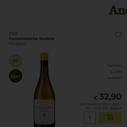
An
2021
Fontanasanta Nosiola
Foradori
Trentino
Cuvée
trocken
32,90
€
pro Flasche (0.75l),
€ 43,87
/L
inkl. MwSt. zzgl.
Versand