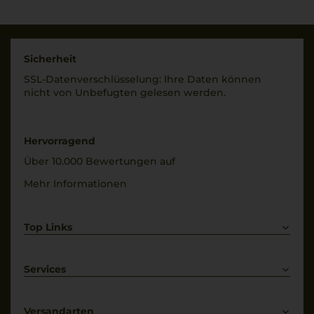
Sicherheit
SSL-Daten­verschlüs­selung: Ihre Daten können
nicht von Unbe­fugten gelesen werden.
Hervorragend
Über 10.000 Bewertungen auf
Mehr Informationen
Top Links
Rotwein
Weißwein
Services
Prosecco
Lieferkonditionen
Primitivo
Kontakt
Versandarten