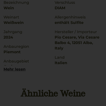
Bezeichnung
Verschluss
Wein
DIAM
Weinart
Allergenhinweis
Weißwein
enthält Sulfite
Jahrgang
Hersteller / Importeur
2024
Pio Cesare, Via Cesare
Balbo 4, 12051 Alba,
Anbauregion
Italy
Piemont
Land
Anbaugebiet
Italien
Gavi
Mehr lesen
Füllmenge
g.U./ g.g.A
0,75 L
Gavi
Geschmack
Ähnliche Weine
Qualitätsstufe
trocken
Denominazione Di
Origine Controllata E G
Ø Nährwerte pro 100g