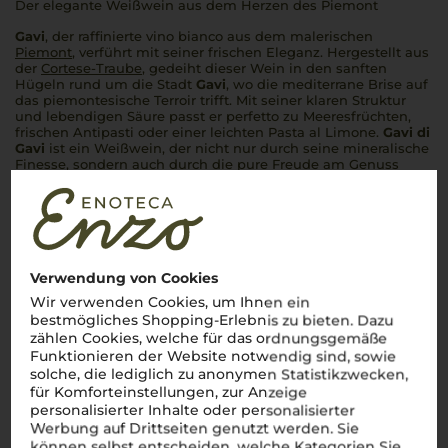
Der elegante Weißwein aus dem Herzen des Piemont
Gavi
, der raffinierte
vino bianco
aus dem malerischen
Piemont
, verführt mit seiner frischen Eleganz. Hergestellt aus
der
Cortese-Traube
, gedeiht dieser Wein in den sanften
Hügeln rund um die Stadt
Gavi
, wo die mediterrane Brise auf
das piemontesische Terroir trifft. Mit seiner klaren Struktur
und lebendigen Säure passt er
perfetto
zu Meeresfrüchten,
frischen Antipasti oder einer leichten
Pasta al Limone
.
Gavi di
Gavi
ist ein Weißwein, der nicht nur durch seine mineralische
Finesse, sondern auch durch die pure Freude am Genuss
überzeugt. Ein echter Klassiker, der die Seele des Piemont in
jeder Flasche einfängt.
Verwendung von Cookies
Wir verwenden Cookies, um Ihnen ein
bestmögliches Shopping-Erlebnis zu bieten. Dazu
zählen Cookies, welche für das ordnungsgemäße
Funktionieren der Website notwendig sind, sowie
solche, die lediglich zu anonymen Statistikzwecken,
für Komforteinstellungen, zur Anzeige
personalisierter Inhalte oder personalisierter
Werbung auf Drittseiten genutzt werden. Sie
können selbst entscheiden, welche Kategorien Sie