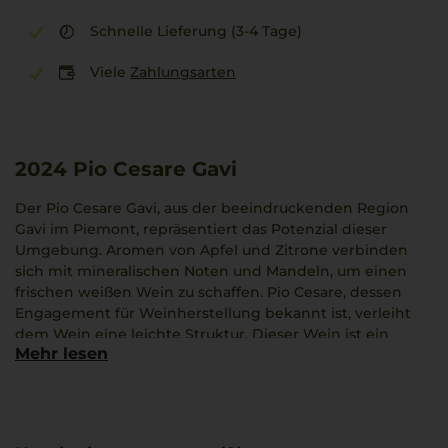
Schnelle Lieferung (3-4 Tage)
Viele
Zahlungsarten
2024
Pio Cesare Gavi
Der Pio Cesare Gavi, aus der beeindruckenden Region
Gavi im Piemont, repräsentiert das Potenzial dieser
Umgebung. Aromen von Apfel und Zitrone verbinden
sich mit mineralischen Noten und Mandeln, um einen
frischen weißen Wein zu schaffen. Pio Cesare, dessen
Engagement für Weinherstellung bekannt ist, verleiht
dem Wein eine leichte Struktur. Dieser Wein ist ein
Mehr lesen
interessanter Begleiter zu Osso Buco und eignet sich
besonders für alle, die eine spannende Erfahrung im Glas
schätzen.