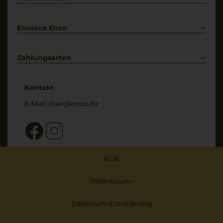
Bestellung widerrufen
Enoteca Enzo
Über uns
Bewertungs-Richtlinien
Zahlungsarten
* Preisangaben inkl. gesetzl. MwSt. und zzgl. Service- & Versandkosten
Kontakt
E-Mail:
ciao@enzo.de
AGB
Impressum
Datenschutzerklärung