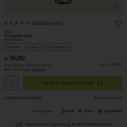
Jetzt bewerten
2024
Pio Cesare Gavi
Gavi DOCG
trocken
Cuvée
Gavi
Piemont
18,90
€
Art.Nr. 766257
pro Flasche (0.75l),
€ 25,20
/L
inkl. MwSt. zzgl.
Versand
IN DEN WARENKORB
Lebensmittel­angaben
Sofort lieferbar
Weitersagen:
Mail
Teilen
Empfehlen
Kostenfreie Lieferung ab 80€ Bestellwert