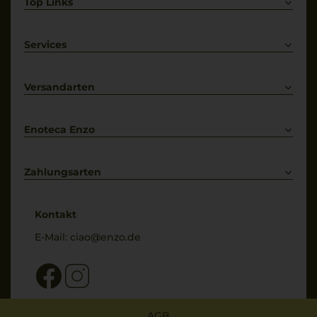
Top Links
Rotwein
Weißwein
Services
Prosecco
Lieferkonditionen
Primitivo
Kontakt
Versandarten
Bestellung widerrufen
Enoteca Enzo
Über uns
Bewertungs-Richtlinien
Zahlungsarten
* Preisangaben inkl. gesetzl. MwSt. und zzgl. Service- & Versandkosten
Kontakt
E-Mail:
ciao@enzo.de
AGB