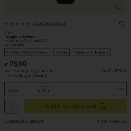
Jetzt bewerten
2022
Poggio alle Nane
Maremma Toscana DOC
Le Mortelle
trocken, kräftig & würzig
Cuvée
Maremma
Toskana
75,00
€
Art.Nr. 876912
pro Flasche (0.75l),
€ 100,00
/L
inkl. MwSt. zzgl.
Versand
Jahrgang
Volumen
2022
0,75 L
IN DEN WARENKORB
Lebensmittel­angaben
Sofort lieferbar