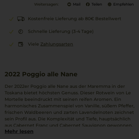
Weitersagen:
Mail
Teilen
Empfehlen
Kostenfreie Lieferung ab 80€ Bestellwert
Schnelle Lieferung (3-4 Tage)
Viele
Zahlungsarten
2022
Poggio alle Nane
Der 2022er Poggio alle Nane aus der Maremma in der
Toskana bietet höchsten Genuss. Dieser Rotwein von Le
Mortelle beeindruckt mit seinen reifen Aromen. Ein
harmonisches Zusammenspiel von Vanille, süßem Pfeffer,
frischen Waldbeeren und zarten Lavendelnoten zeichnet
sein Profil aus. Die Komplexität und Tiefe, hauptsächlich
aus Cabernet Franc und Cabernet Sauvignon gewonnen,
Mehr lesen
sind bemerkenswert. Bis zu 16 Monate im Barrique
gereift, ergänzt dieser Wein Gerichte wie Ossobuco