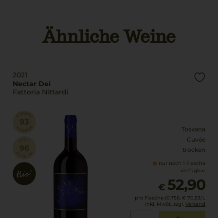
g.U./ g.g.A
Italien
Maremma Toscana
Füllmenge
Ähnliche Weine
Rebsorten
0,75 L
Cabernet Franc
Cabernet Sauvignon
Geschmack
Carménère
trocken
2021
Trinktemperatur
Nectar Dei
Fattoria Nittardi
16 °C
Toskana
Cuvée
trocken
nur noch 1 Flasche
verfügbar
52,90
€
pro Flasche (0.75l),
€ 70,53
/L
inkl. MwSt. zzgl.
Versand