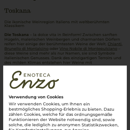
Toskana
Die ikonische Weinregion Italiens mit weltberühmten
Klassikern
Die Toskana
–
la dolce vita
in Reinform! Zwischen sanften
Hügeln, malerischen Weinbergen und charmanten Dörfern
reifen hier einige der berühmtesten Weine der Welt.
Chianti
,
Brunello di Montalcino
oder
Vino Nobile di Montepulciano
–
diese Weine sind mehr als nur Namen, sie sind Symbole
italienischen Genusses. Dank des einzigartigen Terroirs und
des milden Klimas entstehen hier Weine mit
unverwechselbarem Charakter: kräftig, harmonisch und voller
Sonne. Ein Glas
toskanischen Weins
entführt direkt in die
bezaubernde Landschaft der Region und lässt die Seele
Italiens in jedem Schluck spürbar werden.
Perfetto!
Mehr Weine aus Toskana
Verwendung von Cookies
Wir verwenden Cookies, um Ihnen ein
bestmögliches Shopping-Erlebnis zu bieten. Dazu
zählen Cookies, welche für das ordnungsgemäße
Funktionieren der Website notwendig sind, sowie
solche, die lediglich zu anonymen Statistikzwecken,