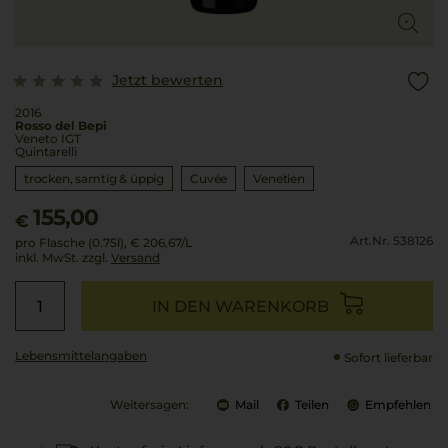
Jetzt bewerten
2016
Rosso del Bepi
Veneto IGT
Quintarelli
trocken, samtig & üppig
Cuvée
Venetien
155,00
€
Art.Nr. 538126
pro Flasche (0.75l),
€ 206,67
/L
inkl. MwSt. zzgl.
Versand
IN DEN WARENKORB
Lebensmittel­angaben
Sofort lieferbar
Weitersagen:
Mail
Teilen
Empfehlen