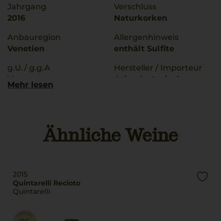
Jahrgang
Verschluss
2016
Naturkorken
Anbauregion
Allergenhinweis
Venetien
enthält Sulfite
g.U./ g.g.A
Hersteller / Importeur
Veneto
Azienda Agricola
Mehr lesen
Quintarelli - 37024
Qualitätsstufe
Negrar - Italia
Indicazione Geografica
Protetta
Land
Ähnliche Weine
Italien
Rebsorten
55% Corvina
Füllmenge
30% Rondinella
0,75 L
Corvinone
2015
Geschmack
Quintarelli Recioto
Nebbiolo
Quintarelli
trocken
Sangiovese