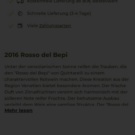
Kostenfreie Lieferung ab 80€ Bestellwert
Schnelle Lieferung (3-4 Tage)
Viele
Zahlungsarten
2016
Rosso del Bepi
Unter der venezianischen Sonne reifen die Trauben, die
den "Rosso del Bepi" von Quintarelli zu einem
charaktervollen Rotwein machen. Diese Kreation aus der
Region Venetien bietet besondere Aromen. Der frische
Duft von Zitrusfrüchten vereint sich harmonisch mit der
süßeren Note reifer Früchte. Der behutsame Ausbau
verleiht dem Wein eine samtige Struktur. Der "Rosso del
Mehr lesen
Bepi" zeigt, dass großer Wein durch kontinuierliche
Hingabe entsteht. Mit 55% Corvina und 30% Rondinella
verbindet er traditionelles Wissen mit moderner
Technologie. Die Weinliebhaber vergeben diesem