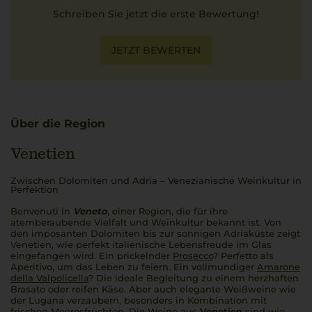
Schreiben Sie jetzt die erste Bewertung!
JETZT BEWERTEN
Über die Region
Venetien
Zwischen Dolomiten und Adria – Venezianische Weinkultur in
Perfektion
Benvenuti in
Veneto
, einer Region, die für ihre
atemberaubende Vielfalt und Weinkultur bekannt ist. Von
den imposanten Dolomiten bis zur sonnigen Adriaküste zeigt
Venetien, wie perfekt italienische Lebensfreude im Glas
eingefangen wird. Ein prickelnder
Prosecco
?
Perfetto
als
Aperitivo
, um das Leben zu feiern. Ein vollmundiger
Amarone
della Valpolicella
? Die ideale Begleitung zu einem herzhaften
Brasato
oder reifen Käse. Aber auch elegante Weißweine wie
der Lugana verzaubern, besonders in Kombination mit
frischen Meeresfrüchten. Die Weine aus
Venetien
sind wie