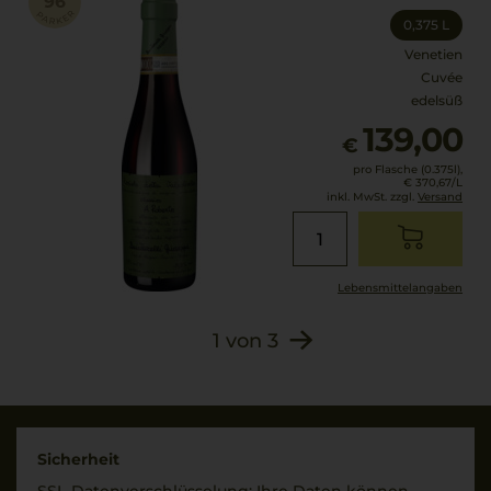
0,375 L
Venetien
Cuvée
edelsüß
139,00
€
pro Flasche (0.375l),
€ 370,67
/L
inkl. MwSt. zzgl.
Versand
Lebensmittel­angaben
1
von
3
Sicherheit