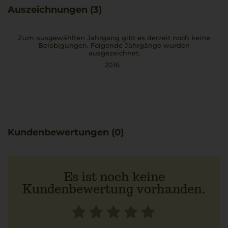
Jahrgang im Durchschnitt 92,9 Punkte, ein Zeichen
Auszeichnungen (3)
seiner kreativen Qualität. In Kombination mit feiner
venezianischer Küche wird ein besonderes Erlebnis
geboten, das die Sinne gefangennimmt.
Zum ausgewählten Jahrgang gibt es derzeit noch keine
Belobigungen. Folgende Jahrgänge wurden
ausgezeichnet:
2016
Kundenbewertungen (0)
Es ist noch keine
Kundenbewertung vorhanden.