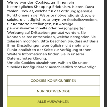
Wir verwenden Cookies, um Ihnen ein
bestmögliches Shopping-Erlebnis zu bieten. Dazu
zählen Cookies, welche für das ordnungsgemäße
Funktionieren der Website notwendig sind, sowie
solche, die lediglich zu anonymen Statistikzwecken,
für Komforteinstellungen, zur Anzeige
personalisierter Inhalte oder personalisierter
Werbung auf Drittseiten genutzt werden. Sie
können selbst entscheiden, welche Kategorien Sie
zulassen möchten. Bitte beachten Sie, dass auf Basis
Ihrer Einstellungen womöglich nicht mehr alle
Über die Rebsorte
Funktionalitäten der Seite zur Verfügung stehen.
Weitere Informationen finden Sie in unserer
Corvina
Datenschutzerklärung
.
Um alle Cookies abzulehnen, wählen Sie unter
"Cookies konfigurieren" ausschließlich "notwendig".
Die Essenz des Venetos im Glas
Corvina
, das Herz des Veneto, vereint in sich die Essenz
dieser einzigartigen Region – berühmt für ihre Weine und das
COOKIES KONFIGURIEREN
unverwechselbare italienische Lebensgefühl. Diese spät
reifende Rebsorte mit ihrer dicken Schale prägt die
weltbekannten
Amarone
und
Valpolicella
. Ein
Corvina
NUR NOTWENDIGE
entfaltet im Glas eine elegante Struktur, begleitet von feiner
Säure und den verführerischen Aromen von Kirschen und
ALLE AUSWÄHLEN
Gewürzen. Das Ergebnis? Ein
equilibrio perfetto
zwischen
Frucht und Würze. Mit jedem Schluck
Corvina
genießt man