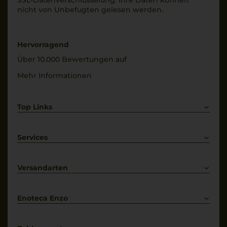
SSL-Daten­verschlüs­selung: Ihre Daten können
nicht von Unbe­fugten gelesen werden.
Hervorragend
Über 10.000 Bewertungen auf
Mehr Informationen
Top Links
Rotwein
Weißwein
Services
Prosecco
Lieferkonditionen
Primitivo
Kontakt
Versandarten
Bestellung widerrufen
Enoteca Enzo
Über uns