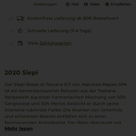
Weitersagen:
Mail
Teilen
Empfehlen
Kostenfreie Lieferung ab 80€ Bestellwert
Schnelle Lieferung (3-4 Tage)
Viele
Zahlungsarten
2020
Siepi
Der Siepi Rosso di Toscana IGT von Marchesi Mazzei SPA
ist ein bemerkenswerter Rotwein aus der Toskana.
Hergestellt aus einer harmonischen Mischung von 50%
Sangiovese und 50% Merlot, besticht er durch seine
intensive rubinrote Farbe. Die Aromen von Unterholz
und schwarzen Beeren entfalten sich zu einer
faszinierenden Komplexität. Der Wein überzeugt mit
Mehr lesen
vollem Körper und ausgewogener Säure. Der 18-
monatige Barriqueausbau schenkt ihm zusätzliche Tiefe.