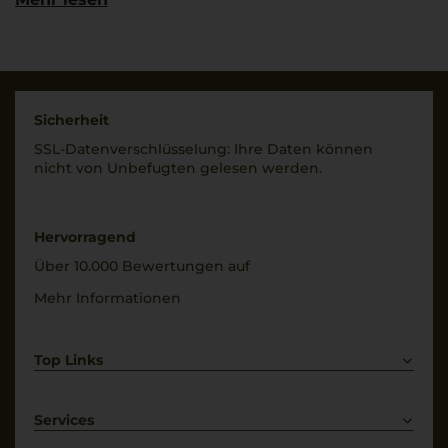
Castellina in Chianti
Qualitätsstufe
(SI), Italia
Indicazione Geografica
Tipica
Land
Italien
Rebsorten
Sicherheit
50% Merlot
Füllmenge
SSL-Daten­verschlüs­selung: Ihre Daten können
50% Sangiovese
0,75 L
nicht von Unbe­fugten gelesen werden.
Trinktemperatur
Geschmack
16 °C
trocken
Hervorragend
Alkoholgehalt
Über 10.000 Bewertungen auf
14,5 % Vol.
Mehr Informationen
Top Links
Rotwein
Weißwein
Services
Prosecco