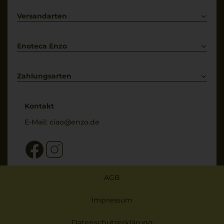
Lieferkonditionen
Primitivo
Kontakt
Versandarten
Bestellung widerrufen
Enoteca Enzo
Über uns
Bewertungs-Richtlinien
Zahlungsarten
* Preisangaben inkl. gesetzl. MwSt. und zzgl. Service- & Versandkosten
Kontakt
E-Mail:
ciao@enzo.de
AGB
Impressum
Datenschutzerklärung