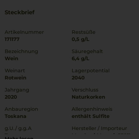
Steckbrief
Artikelnummer
Restsüße
171177
0,5 g/L
Bezeichnung
Säuregehalt
Wein
6,4 g/L
Weinart
Lagerpotential
Rotwein
2040
Jahrgang
Verschluss
2020
Naturkorken
Anbauregion
Allergenhinweis
Toskana
enthält Sulfite
g.U./ g.g.A
Hersteller / Importeur
Toscana
Marchesi Mazzei, 53011
Mehr lesen