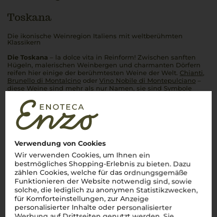
Toskana
Die ikonische Weinregion Italiens mit weltberühmten
Klassikern
Die Toskana
–
la dolce vita
in Reinform! Zwischen sanften
Hügeln, malerischen Weinbergen und charmanten Dörfern
reifen hier einige der berühmtesten Weine der Welt.
Chianti
,
Brunello di Montalcino
oder
Vino Nobile di Montepulciano
–
diese Weine sind mehr als nur Namen, sie sind Symbole
italienischen Genusses. Dank des einzigartigen Terroirs und
des milden Klimas entstehen hier Weine mit
unverwechselbarem Charakter: kräftig, harmonisch und voller
Sonne. Ein Glas
toskanischen Weins
entführt direkt in die
bezaubernde Landschaft der Region und lässt die Seele
Italiens in jedem Schluck spürbar werden.
Perfetto!
Verwendung von Cookies
Mehr Weine aus Toskana
Wir verwenden Cookies, um Ihnen ein
bestmögliches Shopping-Erlebnis zu bieten. Dazu
zählen Cookies, welche für das ordnungsgemäße
Funktionieren der Website notwendig sind, sowie
solche, die lediglich zu anonymen Statistikzwecken,
für Komforteinstellungen, zur Anzeige
personalisierter Inhalte oder personalisierter
Werbung auf Drittseiten genutzt werden. Sie