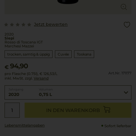
Jetzt bewerten
2020
Siepi
Rosso di Toscana IGT
Marchesi Mazzei
trocken, samtig & üppig
Cuvée
Toskana
94,90
€
Art.Nr. 171177
pro Flasche (0.75l),
€ 126,53
/L
inkl. MwSt. zzgl.
Versand
Jahrgang
Volumen
2020
0,75 L
IN DEN WARENKORB
Lebensmittel­angaben
Sofort lieferbar