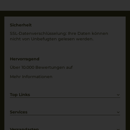
100% Ribolla Gialla
Land
Italien
Trinktemperatur
8 °C
Füllmenge
Sicherheit
0,75 L
SSL-Daten­verschlüs­selung: Ihre Daten können
Alkoholgehalt
nicht von Unbe­fugten gelesen werden.
12 % Vol.
Geschmack
trocken
Restsüße
1 g/L
Hervorragend
Über 10.000 Bewertungen auf
Mehr Informationen
Top Links
Rotwein
Weißwein
Services
Prosecco
Lieferkonditionen
Primitivo
Kontakt
Versandarten