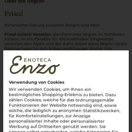
Über die Region
Friaul
Italienischer Genuss zwischen Bergen und Meer
Friaul-Julisch Venetien
, die charmante Region im Nordosten
Italiens, ist ein Paradies für Weinliebhaber. Eingebettet
zwischen den Alpen und der Adria, bietet diese Region ideale
Bedingungen für den Anbau erstklassiger Weine. Hier
entstehen elegante
vini bianchi
wie der frische Friulano oder
der mineralische Sauvignon, die mit ihrer Raffinesse
begeistern. Aber auch die kräftigen
vini rossi
wie Refosco oder
Schioppettino spiegeln die Vielfalt und das reiche Terroir
Friauls
wider. Ob zum Aperitivo oder zu einem feinen
italienischen Gericht – die
Weine aus Friaul
verkörpern die
Essenz des genussvollen Lebensstils Italiens.
Perfetto
!
Verwendung von Cookies
Wir verwenden Cookies, um Ihnen ein
Mehr Weine aus Friaul
bestmögliches Shopping-Erlebnis zu bieten. Dazu
zählen Cookies, welche für das ordnungsgemäße
Funktionieren der Website notwendig sind, sowie
solche, die lediglich zu anonymen Statistikzwecken,
für Komforteinstellungen, zur Anzeige
personalisierter Inhalte oder personalisierter
Werbung auf Drittseiten genutzt werden. Sie
können selbst entscheiden, welche Kategorien Sie