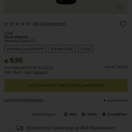
Jetzt bewerten
2020
Sirch Ribolla
Venezia Giulia IGT
trocken, jung & frisch
Ribolla Gialla
Friaul
9,95
€
Art.Nr. 107119
pro Flasche (0.75l),
€ 13,27
/L
inkl. MwSt. zzgl.
Versand
ALTERNATIVE PRODUKTE ANZEIGEN
Lebensmittel­angaben
ausverkauft
Weitersagen:
Mail
Teilen
Empfehlen
Kostenfreie Lieferung ab 80€ Bestellwert