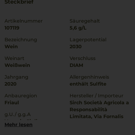
Steckbrief
Artikelnummer
Säuregehalt
107119
5,6 g/L
Bezeichnung
Lagerpotential
Wein
2030
Weinart
Verschluss
Weißwein
DIAM
Jahrgang
Allergenhinweis
2020
enthält Sulfite
Anbauregion
Hersteller / Importeur
Friaul
Sirch Società Agricola a
Responsabilità
g.U./ g.g.A
Limitata, Via Fornalis
Venezia Giulia
277/1, 33043 Cividale del
Mehr lesen
Friuli (UD), Italia
Rebsorten