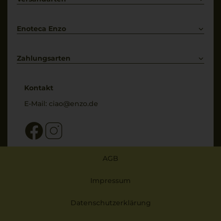
Bestellung widerrufen
Enoteca Enzo
Über uns
Bewertungs-Richtlinien
Zahlungsarten
* Preisangaben inkl. gesetzl. MwSt. und zzgl. Service- & Versandkosten
Kontakt
E-Mail:
ciao@enzo.de
AGB
Impressum
Datenschutzerklärung