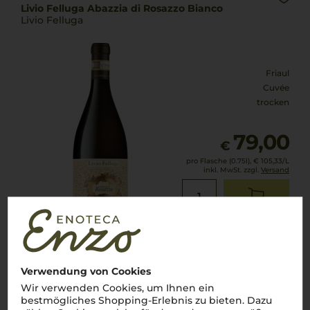
Livio Felluga Abazzia di Rosazzo Bianco
Livio Felluga
Friaul
Cuvée
trocken
79,00
€
pro Flasche (0.75l),
€ 105,33
/L
inkl. MwSt. zzgl.
Versand
Lebensmittel­angaben
2015
Verwendung von Cookies
Gravner Ribolla Gialla
Wir verwenden Cookies, um Ihnen ein
Azienda Agricola Francesco Gravner
bestmögliches Shopping-Erlebnis zu bieten. Dazu