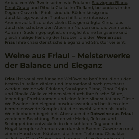
Anbau von Weißweinsorten wie Friulano,
Sauvignon Blanc
,
Pinot Grigio
und Ribolla Gialla. Im Tiefland, besonders in der
Region Grave del Friuli, sind die Böden kiesig und
durchlässig, was den Trauben hilft, eine intensive
Aromenvielfalt zu entwickeln. Das gemäßigte Klima, das
durch die schützenden Alpen im Norden und die wärmende
Adria im Süden geprägt ist, ermöglicht eine langsame und
gleichmäßige Reifung der Trauben, die den
Weinen aus
Friaul
ihre charakteristische Eleganz und Struktur verleiht.
Weine aus Friaul – Meisterwerke
der Balance und Eleganz
Friaul
ist vor allem für seine Weißweine berühmt, die zu den
besten in Italien zählen und international hoch geschätzt
werden. Weine wie Friulano, Sauvignon Blanc, Pinot Grigio
und Ribolla Gialla zeichnen sich durch ihre frische Säure,
lebendige Fruchtaromen und eine feine Mineralität aus. Diese
Weißweine sind elegant, ausdrucksstark und besitzen eine
bemerkenswerte Komplexität, die sowohl Kenner als auch
Weinliebhaber begeistert. Aber auch die
Rotweine aus Friaul
verdienen Beachtung. Sorten wie Merlot, Refosco und
Schioppettino entwickeln in den kühleren Regionen der
Hügel komplexe Aromen von dunklen Beeren, Gewürzen und
einem Hauch von Kräutern, die ihnen Tiefe und Charakter
verleihen. Diese Weine sind harmonisch, vollmundig und