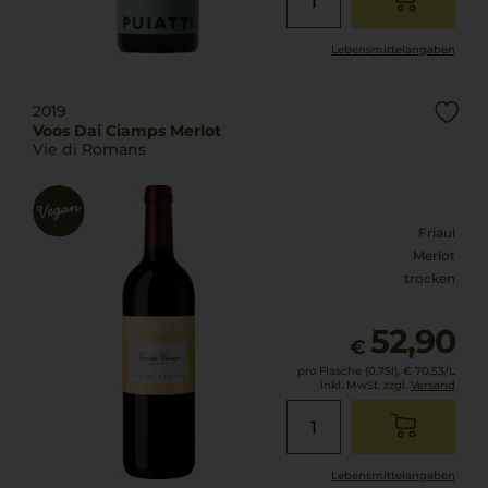
Lebensmittel­angaben
2019
Voos Dai Ciamps Merlot
Vie di Romans
Friaul
Merlot
trocken
52,90
€
pro Flasche (0.75l),
€ 70,53
/L
inkl. MwSt. zzgl.
Versand
Lebensmittel­angaben