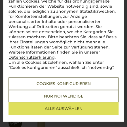
zählen Cookies, welche für das ordnungsgemäße
Funktionieren der Website notwendig sind, sowie
solche, die lediglich zu anonymen Statistikzwecken,
Friaul
für Komforteinstellungen, zur Anzeige
Ribolla Gialla
personalisierter Inhalte oder personalisierter
trocken
Werbung auf Drittseiten genutzt werden. Sie
können selbst entscheiden, welche Kategorien Sie
nur noch 6 Flaschen
zulassen möchten. Bitte beachten Sie, dass auf Basis
verfügbar
Ihrer Einstellungen womöglich nicht mehr alle
105,00
€
Funktionalitäten der Seite zur Verfügung stehen.
Weitere Informationen finden Sie in unserer
pro Flasche (0.75l),
€ 140,00
/L
Datenschutzerklärung
.
inkl. MwSt. zzgl.
Versand
Um alle Cookies abzulehnen, wählen Sie unter
"Cookies konfigurieren" ausschließlich "notwendig".
Lebensmittel­angaben
COOKIES KONFIGURIEREN
NUR NOTWENDIGE
2023
Dessimis Pinot Grigio
Vie di Romans
ALLE AUSWÄHLEN