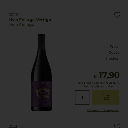
2022
Livio Felluga Vertigo
Livio Felluga
Friaul
Cuvée
trocken
17,90
€
pro Flasche (0.75l),
€ 23,87
/L
inkl. MwSt. zzgl.
Versand
Lebensmittel­angaben
2021