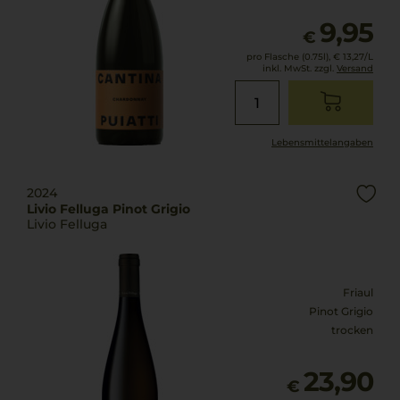
9,95
€
pro Flasche (0.75l),
€ 13,27
/L
inkl. MwSt. zzgl.
Versand
Lebensmittel­angaben
2024
Livio Felluga Pinot Grigio
Livio Felluga
Friaul
Pinot Grigio
trocken
23,90
€