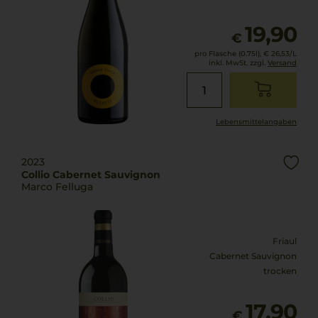
19,90
€
pro Flasche (0.75l),
€ 26,53
/L
inkl. MwSt. zzgl.
Versand
Lebensmittel­angaben
2023
Collio Cabernet Sauvignon
Marco Felluga
Friaul
Cabernet Sauvignon
trocken
17,90
€