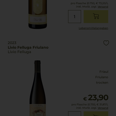
pro Flasche (0.75l),
€ 73,20
/L
inkl. MwSt. zzgl.
Versand
Lebensmittel­angaben
2023
Livio Felluga Friulano
Livio Felluga
Friaul
Friulano
trocken
23,90
€
pro Flasche (0.75l),
€ 31,87
/L
inkl. MwSt. zzgl.
Versand