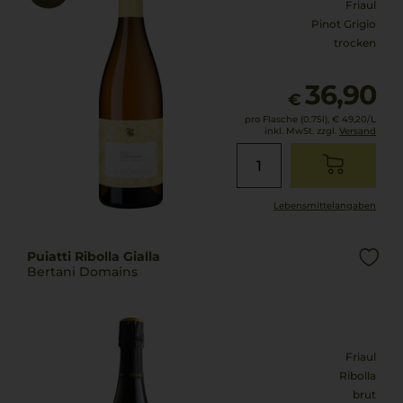
Friaul
Pinot Grigio
trocken
36,90
€
pro Flasche (0.75l),
€ 49,20
/L
inkl. MwSt. zzgl.
Versand
Lebensmittel­angaben
Puiatti Ribolla Gialla
Bertani Domains
Friaul
Ribolla
brut