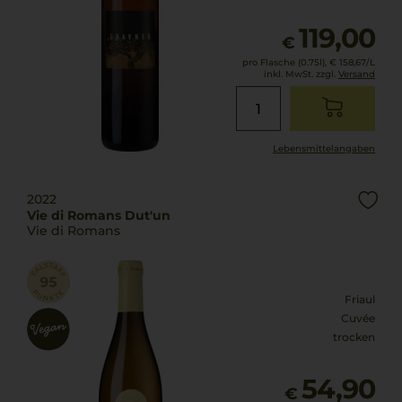
119,00
€
pro Flasche (0.75l),
€ 158,67
/L
inkl. MwSt. zzgl.
Versand
Lebensmittel­angaben
2022
Vie di Romans Dut'un
Vie di Romans
Friaul
Cuvée
trocken
54,90
€