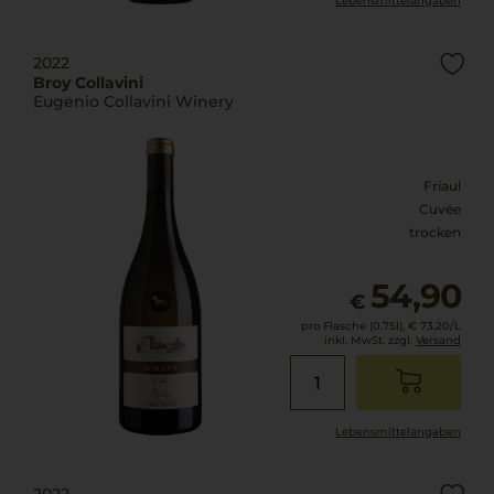
Lebensmittel­angaben
2022
Broy Collavini
Eugenio Collavini Winery
Friaul
Cuvée
trocken
54,90
€
pro Flasche (0.75l),
€ 73,20
/L
inkl. MwSt. zzgl.
Versand
Lebensmittel­angaben