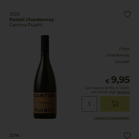
2023
Puiatti Chardonnay
Cantina Puiatti
Friaul
Chardonnay
trocken
9,95
€
pro Flasche (0.75l),
€ 13,27
/L
inkl. MwSt. zzgl.
Versand
Lebensmittel­angaben
2018