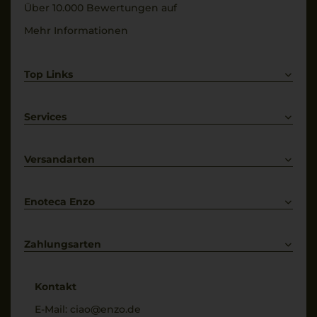
Über 10.000 Bewertungen auf
Mehr Informationen
Top Links
Rotwein
Weißwein
Services
Prosecco
Lieferkonditionen
Primitivo
Kontakt
Versandarten
Bestellung widerrufen
Enoteca Enzo
Über uns
Bewertungs-Richtlinien
Zahlungsarten
* Preisangaben inkl. gesetzl. MwSt. und zzgl. Service- & Versandkosten
Kontakt
E-Mail:
ciao@enzo.de