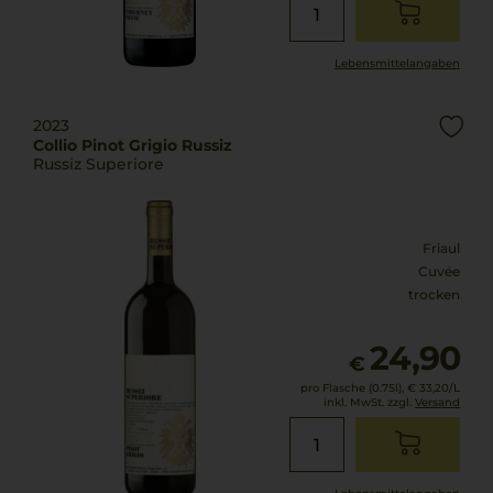
Lebensmittel­angaben
2023
Collio Pinot Grigio Russiz
Russiz Superiore
Friaul
Cuvée
trocken
24,90
€
pro Flasche (0.75l),
€ 33,20
/L
inkl. MwSt. zzgl.
Versand