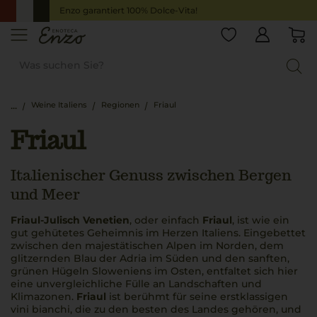
Enzo garantiert 100% Dolce-Vita!
Weine Italiens
Regionen
Friaul
Friaul
Italienischer Genuss zwischen Bergen
und Meer
Friaul-Julisch Venetien
, oder einfach
Friaul
, ist wie ein
gut gehütetes Geheimnis im Herzen Italiens. Eingebettet
zwischen den majestätischen Alpen im Norden, dem
glitzernden Blau der Adria im Süden und den sanften,
grünen Hügeln Sloweniens im Osten, entfaltet sich hier
eine unvergleichliche Fülle an Landschaften und
Klimazonen.
Friaul
ist berühmt für seine erstklassigen
vini bianchi
, die zu den besten des Landes gehören, und