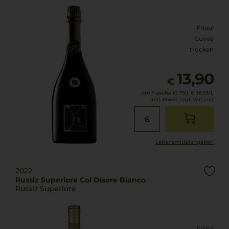
Friaul
Cuvée
trocken
13,90
€
pro Flasche (0.75l),
€ 18,53
/L
inkl. MwSt. zzgl.
Versand
Lebensmittel­angaben
2022
Russiz Superiore Col Disore Bianco
Russiz Superiore
Friaul