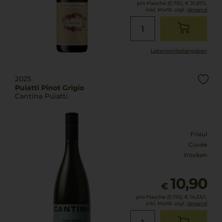
pro Flasche (0.75l),
€ 31,87
/L
inkl. MwSt. zzgl.
Versand
Lebensmittel­angaben
2025
Puiatti Pinot Grigio
Cantina Puiatti
Friaul
Cuvée
trocken
10,90
€
pro Flasche (0.75l),
€ 14,53
/L
inkl. MwSt. zzgl.
Versand