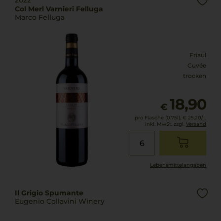
2022
Col Merl Varnieri Felluga
Marco Felluga
Friaul
Cuvée
trocken
18,90
€
pro Flasche (0.75l),
€ 25,20
/L
inkl. MwSt. zzgl.
Versand
Lebensmittel­angaben
Il Grigio Spumante
Eugenio Collavini Winery