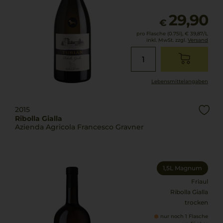
29,90
€
pro Flasche (0.75l),
€ 39,87
/L
inkl. MwSt. zzgl.
Versand
Lebensmittel­angaben
2015
Ribolla Gialla
Azienda Agricola Francesco Gravner
1,5L Magnum
Friaul
Ribolla Gialla
trocken
nur noch 1 Flasche