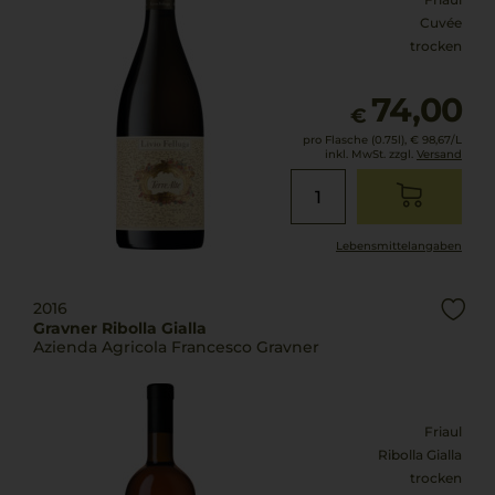
Cuvée
trocken
74,00
€
pro Flasche (0.75l),
€ 98,67
/L
inkl. MwSt. zzgl.
Versand
Lebensmittel­angaben
2016
Gravner Ribolla Gialla
Azienda Agricola Francesco Gravner
Friaul
Ribolla Gialla
trocken