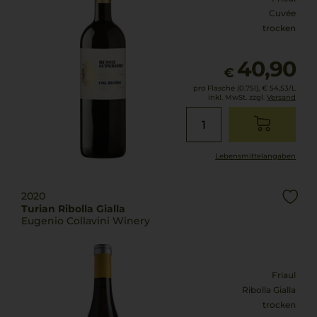
Cuvée
trocken
40,90
€
pro Flasche (0.75l),
€ 54,53
/L
inkl. MwSt. zzgl.
Versand
Lebensmittel­angaben
2020
Turian Ribolla Gialla
Eugenio Collavini Winery
Friaul
Ribolla Gialla
trocken