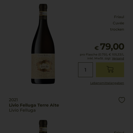
Friaul
Cuvée
trocken
79,00
€
pro Flasche (0.75l),
€ 105,33
/L
inkl. MwSt. zzgl.
Versand
Lebensmittel­angaben
2021
Livio Felluga Terre Alte
Livio Felluga
Friaul