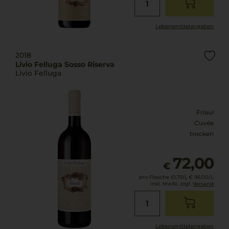
Lebensmittel­angaben
2018
Livio Felluga Sosso Riserva
Livio Felluga
Friaul
Cuvée
trocken
72,00
€
pro Flasche (0.75l),
€ 96,00
/L
inkl. MwSt. zzgl.
Versand
Lebensmittel­angaben