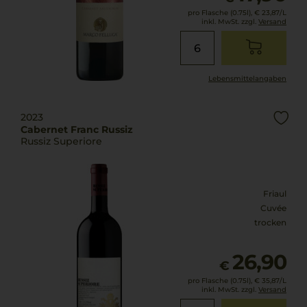
pro Flasche (0.75l),
€ 23,87
/L
inkl. MwSt. zzgl.
Versand
Lebensmittel­angaben
2023
Cabernet Franc Russiz
Russiz Superiore
Friaul
Cuvée
trocken
26,90
€
pro Flasche (0.75l),
€ 35,87
/L
inkl. MwSt. zzgl.
Versand