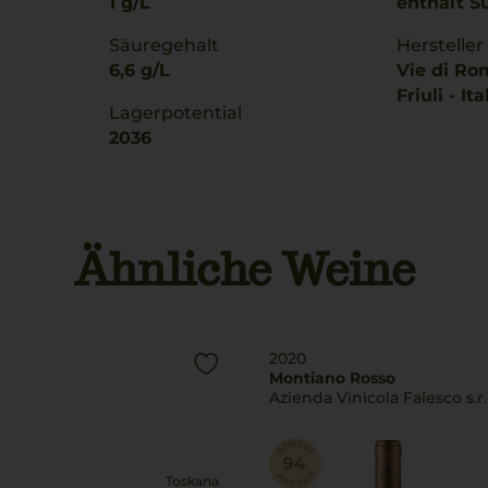
1 g/L
enthält Su
Säuregehalt
Hersteller
6,6 g/L
Vie di Ro
Friuli - Ita
Lagerpotential
2036
Ähnliche Weine
2020
Montiano Rosso
Azienda Vinicola Falesco s.r.l
Toskana