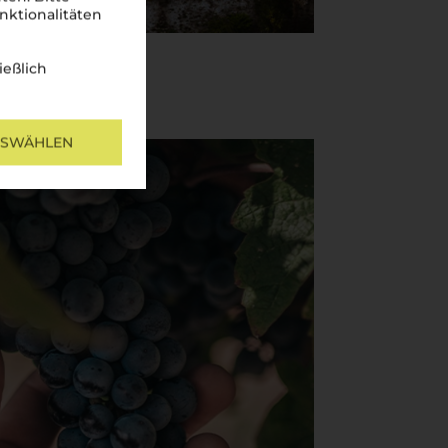
nktionalitäten
ießlich
USWÄHLEN