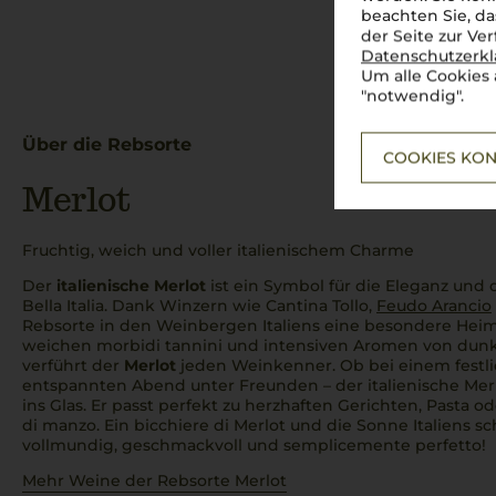
beachten Sie, da
der Seite zur Ve
Datenschutzerk
Um alle Cookies 
"notwendig".
Über die Rebsorte
COOKIES KON
Merlot
Fruchtig, weich und voller italienischem Charme
Der
italienische Merlot
ist ein Symbol für die Eleganz un
Bella Italia
. Dank Winzern wie Cantina Tollo,
Feudo Arancio
Rebsorte in den Weinbergen Italiens eine besondere Heim
weichen
morbidi tannini
und intensiven Aromen von dunk
verführt der
Merlot
jeden Weinkenner. Ob bei einem festl
entspannten Abend unter Freunden – der
italienische Me
ins Glas. Er passt perfekt zu herzhaften Gerichten, Pasta 
di manzo
. Ein
bicchiere di Merlot
und die Sonne Italiens sc
vollmundig, geschmackvoll und
semplicemente perfetto!
Mehr Weine der Rebsorte Merlot