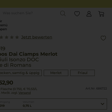
st
r
menü
ppen
Jetzt bewerten
19
oos Dai Ciamps Merlot
iuli Isonzo DOC
ie di Romans
rocken, samtig & üppig
Merlot
Friaul
52,90
Art.Nr. 686722
 Flasche (0.75l),
€ 70,53
/L
l. MwSt. zzgl.
Versand
ahrgang
Volumen
019
0,75 L