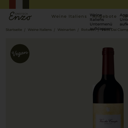
Weine
Ang
Weine Italiens
Angebote
W
Italiens
Unt
Untermenü
auf
aufklappen
Startseite
Weine Italiens
Weinarten
Rotwein
Voos Dai Ciamp