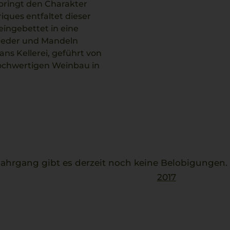
bringt den Charakter
iques entfaltet dieser
eingebettet in eine
Zeder und Mandeln
ans Kellerei, geführt von
hochwertigen Weinbau in
setzt. Dieser perfekte
iner Struktur.
hrgang gibt es derzeit noch keine Belobigungen
2017