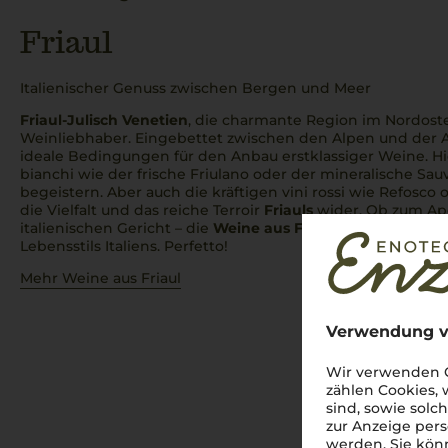
Friaul
Italienischer Genuss zwischen Bergen und Meer
Friaul-Julisch Venetien
, die charmante Region im Nordosten 
Weinliebhaber. Eingebettet zwischen den Alpen und der Ad
ideale Bedingungen für den Anbau erstklassiger Weine. H
bianchi
wie der frische Friulano oder der mineralische Sauv
begeistern. Aber auch die kräftigen
vini rossi
wie Refosco o
die Vielfalt und das reiche Terroir
Friauls
wider. Ob zum Ape
italienischen Gericht – die
Weine aus Friaul
verkörpern die
Lebensstils Italiens.
Perfetto
!
Mehr Weine aus Friaul
Verwendung v
Wir verwenden C
zählen Cookies,
sind, sowie solc
zur Anzeige pers
werden. Sie könn