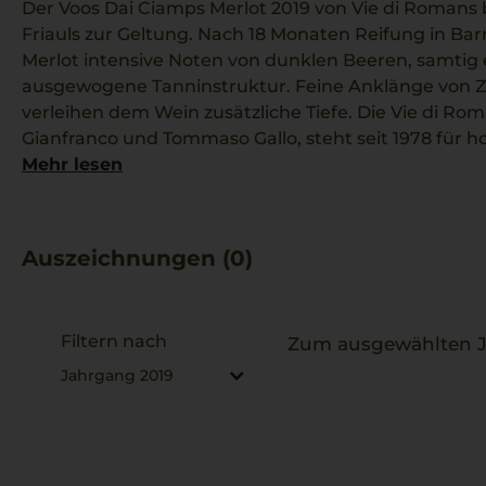
Der Voos Dai Ciamps Merlot 2019 von Vie di Romans 
Friauls zur Geltung. Nach 18 Monaten Reifung in Barr
Merlot intensive Noten von dunklen Beeren, samtig 
ausgewogene Tanninstruktur. Feine Anklänge von 
verleihen dem Wein zusätzliche Tiefe. Die Vie di Rom
Gianfranco und Tommaso Gallo, steht seit 1978 für 
Mariano del Friuli, der gekonnt moderne Technik ein
Mehr lesen
Begleiter zu Ossobuco harmoniert wunderbar mit se
Auszeichnungen (0)
Filtern nach
Zum ausgewählten Ja
Jahrgang 2019