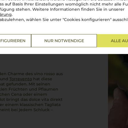
ss auf Basis Ihrer Einstellungen womöglich nicht mehr alle Fu
rfügung stehen. Weitere Informationen finden Sie in unserer
lärung
.
abzulehnen, wählen Sie unter "Cookies konfigurieren" ausschl
FIGURIEREN
NUR NOTWENDIGE
ALLE A
d den Charme des
vino rosso
aus
und
Torrevento
hat diese
at gefunden. Mit seinen
len Früchten und Pflaumen
ichen
Cena
oder einem
rlot
bringt das
dolce vita
direkt
oder einem klassischen
Tagliata
heint bei jedem Schluck –