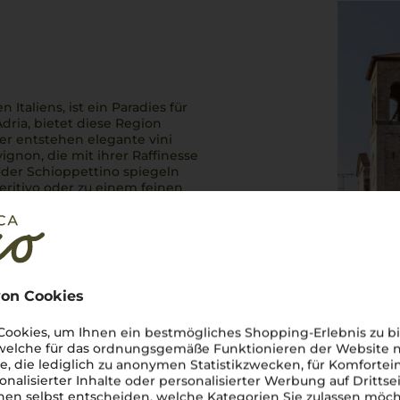
Italiens, ist ein Paradies für
ria, bietet diese Region
ier entstehen elegante
vini
ignon, die mit ihrer Raffinesse
der Schioppettino spiegeln
ritivo oder zu einem feinen
 Essenz des genussvollen
on Cookies
ookies, um Ihnen ein bestmögliches Shopping-Erlebnis zu bi
 welche für das ordnungsgemäße Funktionieren der Website
he, die lediglich zu anonymen Statistikzwecken, für Komfortei
onalisierter Inhalte oder personalisierter Werbung auf Drittse
en selbst entscheiden, welche Kategorien Sie zulassen möch