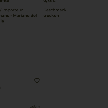
lfite
0,75 L
 / Importeur
Geschmack
mans - Mariano del
trocken
lia
.
Latium