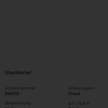
Steckbrief
Artikelnummer
Anbauregion
686722
Friaul
Bezeichnung
g.U./ g.g.A