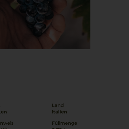
s
Land
ken
Italien
inweis
Füllmenge