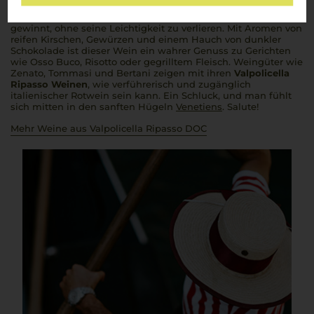
Methode
, bei der der junge
Valpolicella
über die Amarone-
Trester „passiert“ und so an Komplexität und Struktur
gewinnt, ohne seine Leichtigkeit zu verlieren. Mit Aromen von
reifen Kirschen, Gewürzen und einem Hauch von dunkler
Schokolade ist dieser Wein ein wahrer Genuss zu Gerichten
wie
Osso Buco
, Risotto oder gegrilltem Fleisch. Weingüter wie
Zenato, Tommasi und Bertani zeigen mit ihren
Valpolicella
Ripasso Weinen
, wie verführerisch und zugänglich
italienischer Rotwein sein kann. Ein Schluck, und man fühlt
sich mitten in den sanften Hügeln
Venetiens
.
Salute!
Mehr Weine aus Valpolicella Ripasso DOC