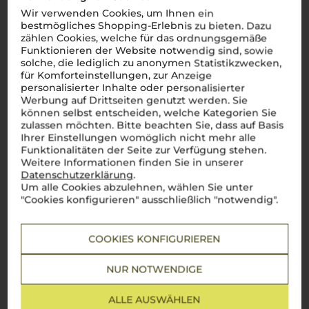
Es ist noch keine
Kundenbewertung vorhanden.
Wir verwenden Cookies, um Ihnen ein
bestmögliches Shopping-Erlebnis zu bieten. Dazu
zählen Cookies, welche für das ordnungsgemäße
Funktionieren der Website notwendig sind, sowie
solche, die lediglich zu anonymen Statistikzwecken,
für Komforteinstellungen, zur Anzeige
Schreiben Sie jetzt die erste Bewertung!
personalisierter Inhalte oder personalisierter
Werbung auf Drittseiten genutzt werden. Sie
können selbst entscheiden, welche Kategorien Sie
JETZT BEWERTEN
zulassen möchten. Bitte beachten Sie, dass auf Basis
Ihrer Einstellungen womöglich nicht mehr alle
Funktionalitäten der Seite zur Verfügung stehen.
Weitere Informationen finden Sie in unserer
Datenschutzerklärung
.
Um alle Cookies abzulehnen, wählen Sie unter
Über die Region
"Cookies konfigurieren" ausschließlich "notwendig".
Valpolicella Ripasso DOC
COOKIES KONFIGURIEREN
Komplex, harmonisch und einfach unwiderstehlich
NUR NOTWENDIGE
Valpolicella Ripasso
verkörpert das Beste aus Venetien: Er
vereint die Frische eines Valpolicella Classico mit der
kraftvollen Tiefe des
Amarone
. Diese einzigartige
ALLE AUSWÄHLEN
Kombination entsteht durch die traditionelle
Ripasso-