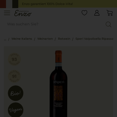
Enzo garantiert 100% Dolce-Vita!
Weine Italiens
Weinarten
Rotwein
Speri Valpolicella Ripasso