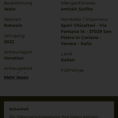
Bezeichnung
Allergenhinweis
Wein
enthält Sulfite
Weinart
Hersteller / Importeur
Rotwein
Speri Viticoltori - Via
Fontana 14 - 37029 San
Jahrgang
Pietro in Cariano -
2022
Verona - Italia
Anbauregion
Land
Venetien
Italien
Anbaugebiet
Füllmenge
Valpolicella
0,75 L
Mehr lesen
g.U./ g.g.A
Geschmack
Valpolicella Ripasso
trocken
Qualitätsstufe
Ø Nährwerte pro 100g
Classico
Brennwert
Sicherheit
333 kJ / 79 kcal
SSL-Daten­verschlüs­selung: Ihre Daten können
Rebsorten