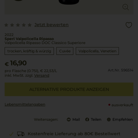
Jetzt bewerten
2022
Speri Valpolicella Ripasso
Valpolicella Ripasso DOC Classico Superiore
trocken, kräftig & würzig
Cuvée
Valpolicella
Venetien
16,90
€
Art.Nr. 596514
pro Flasche (0.75l),
€ 22,53
/L
inkl. MwSt. zzgl.
Versand
ALTERNATIVE PRODUKTE ANZEIGEN
Lebensmittel­angaben
ausverkauft
Weitersagen:
Mail
Teilen
Empfehlen
Kostenfreie Lieferung ab 80€ Bestellwert