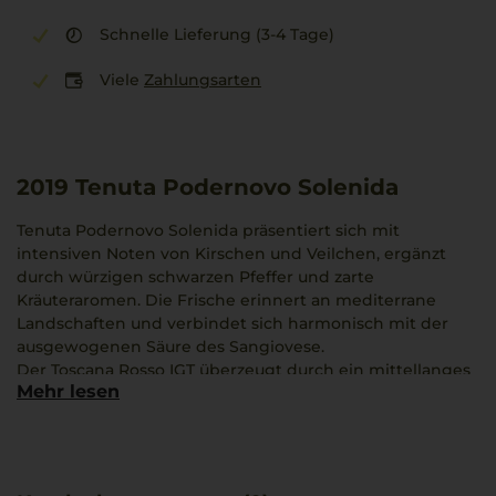
Schnelle Lieferung (3-4 Tage)
Viele
Zahlungsarten
2019
Tenuta Podernovo Solenida
Tenuta Podernovo Solenida präsentiert sich mit
intensiven Noten von Kirschen und Veilchen, ergänzt
durch würzigen schwarzen Pfeffer und zarte
Kräuteraromen. Die Frische erinnert an mediterrane
Landschaften und verbindet sich harmonisch mit der
ausgewogenen Säure des Sangiovese.
Der Toscana Rosso IGT überzeugt durch ein mittellanges
Mehr lesen
Finish, das den Charakter der Rebsorte lebendig
vermittelt.
Als passende Begleitung eignet sich ein aromatisches
Ragù alla Toscana, dessen erdige und würzige Nuancen
den Wein ideal ergänzen.