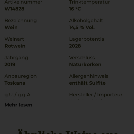
Artikelnummer
Trinktemperatur
W14828
16 °C
Bezeichnung
Alkoholgehalt
Wein
14,5 % Vol.
Weinart
Lagerpotential
Rotwein
2028
Jahrgang
Verschluss
2019
Naturkorken
Anbauregion
Allergenhinweis
Toskana
enthält Sulfite
g.U./ g.g.A
Hersteller / Importeur
Toskana
Weinland Ariane
Mehr lesen
Abayan
Rebsorten
GmbH,20251,Hamburg,
Sangiovese
Deutschland
Bio Kennzeichnung
Land