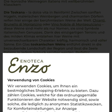
Die ikonische Weinregion Italiens mit weltberühmten
Klassikern
Die Toskana
–
la dolce vita
in Reinform! Zwischen sanften
Hügeln, malerischen Weinbergen und charmanten Dörfern
reifen hier einige der berühmtesten Weine der Welt.
Chianti
,
Brunello di Montalcino
oder
Vino Nobile di Montepulciano
–
diese Weine sind mehr als nur Namen, sie sind Symbole
italienischen Genusses. Dank des einzigartigen Terroirs und
des milden Klimas entstehen hier Weine mit
unverwechselbarem Charakter: kräftig, harmonisch und voller
Sonne. Ein Glas
toskanischen Weins
entführt direkt in die
bezaubernde Landschaft der Region und lässt die Seele
Italiens in jedem Schluck spürbar werden.
Perfetto!
Mehr Weine aus Toskana
Verwendung von Cookies
Wir verwenden Cookies, um Ihnen ein
bestmögliches Shopping-Erlebnis zu bieten. Dazu
zählen Cookies, welche für das ordnungsgemäße
Funktionieren der Website notwendig sind, sowie
solche, die lediglich zu anonymen Statistikzwecken,
für Komforteinstellungen, zur Anzeige