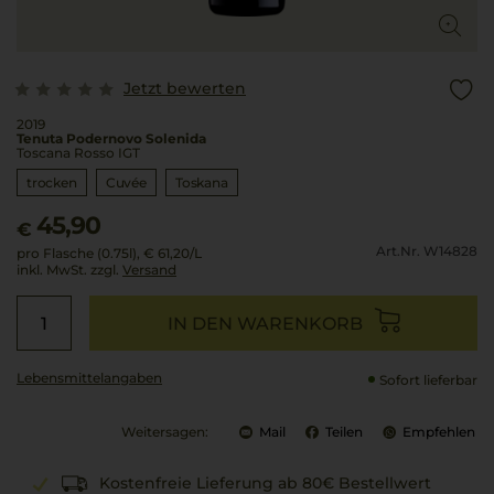
Jetzt bewerten
2019
Tenuta Podernovo Solenida
Toscana Rosso IGT
trocken
Cuvée
Toskana
45,90
€
Art.Nr. W14828
pro Flasche (0.75l),
€ 61,20
/L
inkl. MwSt. zzgl.
Versand
IN DEN WARENKORB
Lebensmittel­angaben
Sofort lieferbar
Weitersagen:
Mail
Teilen
Empfehlen
Kostenfreie Lieferung ab 80€ Bestellwert