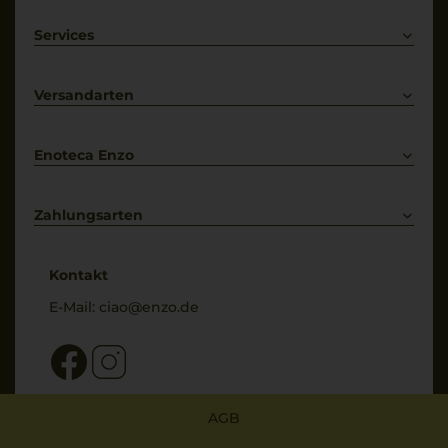
Rotwein
Weißwein
Services
Prosecco
Lieferkonditionen
Primitivo
Kontakt
Versandarten
Bestellung widerrufen
Enoteca Enzo
Über uns
Bewertungs-Richtlinien
Zahlungsarten
* Preisangaben inkl. gesetzl. MwSt. und zzgl. Service- & Versandkosten
Kontakt
E-Mail:
ciao@enzo.de
AGB