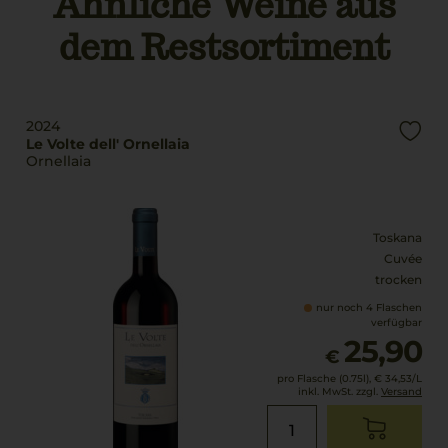
Ähnliche Weine aus
Händler
Italien
dem Restsortiment
DE-ÖKO-006
Füllmenge
Bio Kennzeichnung
0,75 L
Produkt
IT-BIO-015
Geschmack
2024
Le Volte dell' Ornellaia
trocken
Ornellaia
Toskana
Cuvée
trocken
nur noch 4 Flaschen
verfügbar
25,90
€
pro Flasche (0.75l),
€ 34,53
/L
inkl. MwSt. zzgl.
Versand