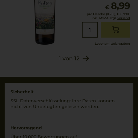
8,99
€
pro Flasche (0.75l),
€ 11,99
/L
inkl. MwSt. zzgl.
Versand
Lebensmittel­angaben
1
von
12
Sicherheit
SSL-Daten­verschlüs­selung: Ihre Daten können
nicht von Unbe­fugten gelesen werden.
Hervorragend
Über 10.000 Bewertungen auf