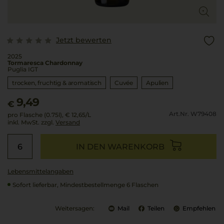
Jetzt bewerten
2025
Tormaresca Chardonnay
Puglia IGT
trocken, fruchtig & aromatisch
Cuvée
Apulien
9,49
€
Art.Nr. W79408
pro Flasche (0.75l),
€ 12,65
/L
inkl. MwSt. zzgl.
Versand
IN DEN WARENKORB
Lebensmittel­angaben
Sofort lieferbar, Mindestbestellmenge 6 Flaschen
Weitersagen:
Mail
Teilen
Empfehlen