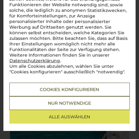
Funktionieren der Website notwendig sind, sowie
Apulien
solche, die lediglich zu anonymen Statistikzwecken,
für Komforteinstellungen, zur Anzeige
personalisierter Inhalte oder personalisierter
Fruchtige, kraftvolle Weine mit unverkennbarer
süditalienischer Note
Werbung auf Drittseiten genutzt werden. Sie
können selbst entscheiden, welche Kategorien Sie
Ah, la
Puglia
! Diese sonnenverwöhnte Region im tiefen
zulassen möchten. Bitte beachten Sie, dass auf Basis
Süden Italiens, wo die Leidenschaft für den Weinbau so tief
Ihrer Einstellungen womöglich nicht mehr alle
verwurzelt ist wie die alten Olivenbäume. Hier, wo die Sonne
Funktionalitäten der Seite zur Verfügung stehen.
golden scheint und der
Mezzogiorno
seinen vollen Ausdruck
Weitere Informationen finden Sie in unserer
findet, entstehen Weine, die genauso charaktervoll sind wie
das Land selbst. Von Salento bis Castel del Monte –
Puglia
ist
Datenschutzerklärung
.
das Herzstück für autochthone Rebsorten wie
Primitivo
und
Um alle Cookies abzulehnen, wählen Sie unter
Negroamaro
. Ein Primitivo di Manduria? Einfach
bellisimo
! Mit
"Cookies konfigurieren" ausschließlich "notwendig".
seiner kräftigen Struktur und den intensiven Aromen erzählt
er Geschichten von warmen Sommernächten und dem Duft
der Macchia. Diese Weine, die Fruchtigkeit, Würze und eine
COOKIES KONFIGURIEREN
unverkennbare Mineralität in sich vereinen, sind wie ein
Schluck Süditalien.
Perfetto
für alle, die den unverfälschten
Geschmack der
Puglia
entdecken möchten – ein Genuss, der
NUR NOTWENDIGE
die Seele berührt.
Mehr Weine aus Apulien
ALLE AUSWÄHLEN