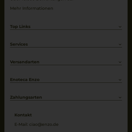
Mehr Informationen
Top Links
Rotwein
Weißwein
Services
Prosecco
Lieferkonditionen
Primitivo
Kontakt
Versandarten
Bestellung widerrufen
Enoteca Enzo
Über uns
Bewertungs-Richtlinien
Zahlungsarten
* Preisangaben inkl. gesetzl. MwSt. und zzgl. Service- & Versandkosten
Kontakt
E-Mail:
ciao@enzo.de