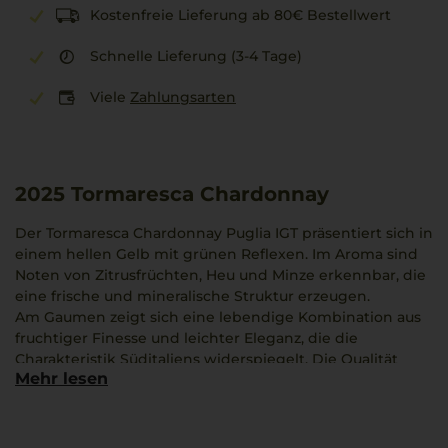
Kostenfreie Lieferung ab 80€ Bestellwert
Schnelle Lieferung (3-4 Tage)
Viele
Zahlungsarten
2025
Tormaresca Chardonnay
Der Tormaresca Chardonnay Puglia IGT präsentiert sich in
einem hellen Gelb mit grünen Reflexen. Im Aroma sind
Noten von Zitrusfrüchten, Heu und Minze erkennbar, die
eine frische und mineralische Struktur erzeugen.
Am Gaumen zeigt sich eine lebendige Kombination aus
fruchtiger Finesse und leichter Eleganz, die die
Charakteristik Süditaliens widerspiegelt. Die Qualität
Mehr lesen
dieses Weins wird durch 91 Punkte des Wine Enthusiast
bestätigt.
Dieser Chardonnay symbolisiert die moderne
Weinentwicklung Apuliens und profitiert von den