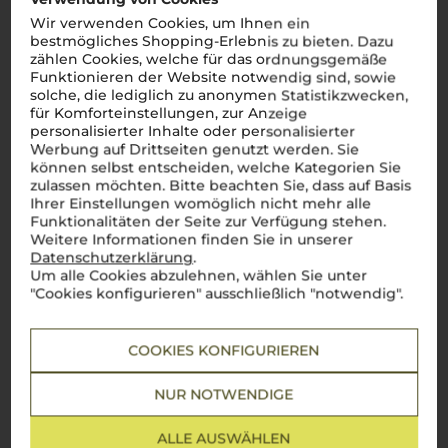
Wir verwenden Cookies, um Ihnen ein
bestmögliches Shopping-Erlebnis zu bieten. Dazu
zählen Cookies, welche für das ordnungsgemäße
Funktionieren der Website notwendig sind, sowie
solche, die lediglich zu anonymen Statistikzwecken,
für Komforteinstellungen, zur Anzeige
personalisierter Inhalte oder personalisierter
Werbung auf Drittseiten genutzt werden. Sie
können selbst entscheiden, welche Kategorien Sie
zulassen möchten. Bitte beachten Sie, dass auf Basis
Ihrer Einstellungen womöglich nicht mehr alle
Funktionalitäten der Seite zur Verfügung stehen.
Weitere Informationen finden Sie in unserer
Datenschutzerklärung
.
Um alle Cookies abzulehnen, wählen Sie unter
Über die Region
"Cookies konfigurieren" ausschließlich "notwendig".
Primitivo di Manduria DOC
COOKIES KONFIGURIEREN
Die Essenz Apuliens – Ein Primitivo, der Tradition und
Leidenschaft vereint
NUR NOTWENDIGE
Wer das echte Italien erleben möchte, muss unbedingt den
Primitivo di Manduria
probieren. Dieser
vino rosso
, der tief im
ALLE AUSWÄHLEN