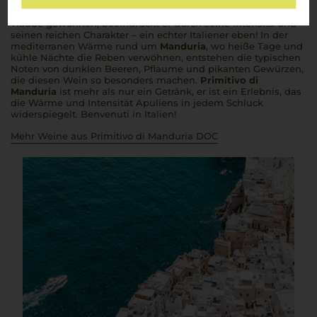
Süden Italiens, in der sonnenverwöhnten Region Apulien,
entsteht, verkörpert die Seele des Landes. Aus der Primitivo-
Traube gewonnen, beeindruckt er durch seine
intensità
und
seinen reichen Charakter – ein echter Italiener eben! In der
mediterranen Wärme rund um
Manduria
, wo heiße Tage und
kühle Nächte die Reben verwöhnen, entstehen die typischen
Noten von dunklen Beeren, Pflaume und pikanten Gewürzen,
die diesen Wein so besonders machen.
Primitivo di
Manduria
ist mehr als nur ein Getränk, er ist ein Erlebnis, das
die Wärme und Intensität Apuliens in jedem Schluck
widerspiegelt.
Benvenuti
in Italien!
Mehr Weine aus Primitivo di Manduria DOC