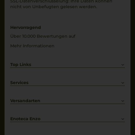
SSL-Daten­verschlüs­selung: Ihre Daten können
Alkoholgehalt
Füllmenge
nicht von Unbe­fugten gelesen werden.
14 % Vol.
0,75 L
Restsüße
Geschmack
9,5 g/L
Hervorragend
halbtrocken
Über 10.000 Bewertungen auf
Mehr Informationen
Top Links
Rotwein
Weißwein
Services
Prosecco
Lieferkonditionen
Primitivo
Kontakt
Versandarten
Bestellung widerrufen
Enoteca Enzo
Über uns