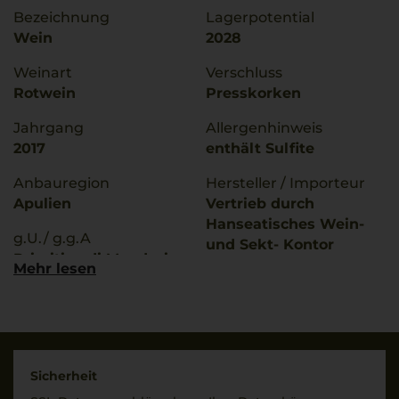
Bezeichnung
Lagerpotential
Wein
2028
Weinart
Verschluss
Rotwein
Presskorken
Jahrgang
Allergenhinweis
2017
enthält Sulfite
Anbauregion
Hersteller / Importeur
Apulien
Vertrieb durch
Hanseatisches Wein-
g.U./ g.g.A
und Sekt- Kontor
Primitivo di Manduria
Hawesko GmbH, D-
Mehr lesen
22763 Hamburg,
Rebsorten
Imbottigliato da: ICQRF
100% Primitivo
BA 21289 IT
Trinktemperatur
Land
18 °C
Sicherheit
Italien