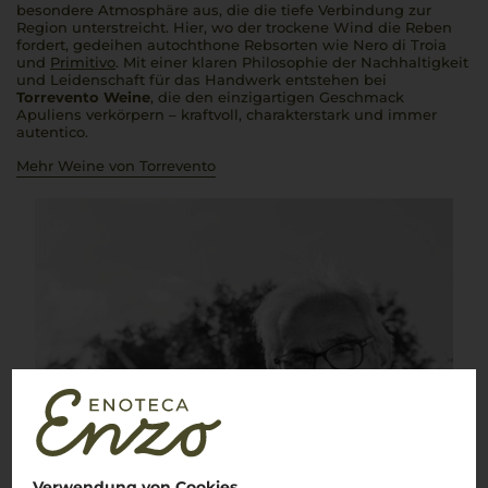
besondere Atmosphäre aus, die die tiefe Verbindung zur
Region unterstreicht. Hier, wo der trockene Wind die Reben
fordert, gedeihen autochthone Rebsorten wie Nero di Troia
und
Primitivo
. Mit einer klaren Philosophie der Nachhaltigkeit
und Leidenschaft für das Handwerk entstehen bei
Torrevento Weine
, die den einzigartigen Geschmack
Apuliens verkörpern – kraftvoll, charakterstark und immer
autentico
.
Mehr Weine von Torrevento
Verwendung von Cookies