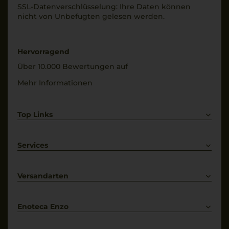
SSL-Daten­verschlüs­selung: Ihre Daten können
Füllmenge
nicht von Unbe­fugten gelesen werden.
Alkoholgehalt
0,75 L
13 % Vol.
Geschmack
Restsüße
Hervorragend
halbtrocken
9,5 g/L
Über 10.000 Bewertungen auf
Mehr Informationen
Top Links
Rotwein
Weißwein
Services
Prosecco
Lieferkonditionen
Primitivo
Kontakt
Versandarten
Bestellung widerrufen
Enoteca Enzo
Über uns