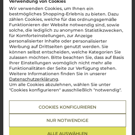
Verwendung von Cookies
reifen hier einige der berühmtesten Weine der Welt.
Chianti
,
Wir verwenden Cookies, um Ihnen ein
Brunello di Montalcino
oder
Vino Nobile di Montepulciano
–
bestmögliches Shopping-Erlebnis zu bieten. Dazu
diese Weine sind mehr als nur Namen, sie sind Symbole
italienischen Genusses. Dank des einzigartigen Terroirs und
zählen Cookies, welche für das ordnungsgemäße
des milden Klimas entstehen hier Weine mit
Funktionieren der Website notwendig sind, sowie
unverwechselbarem Charakter: kräftig, harmonisch und voller
solche, die lediglich zu anonymen Statistikzwecken,
Sonne. Ein Glas
toskanischen Weins
entführt direkt in die
für Komforteinstellungen, zur Anzeige
bezaubernde Landschaft der Region und lässt die Seele
personalisierter Inhalte oder personalisierter
Italiens in jedem Schluck spürbar werden.
Perfetto!
Werbung auf Drittseiten genutzt werden. Sie
können selbst entscheiden, welche Kategorien Sie
Mehr Weine aus Toskana
zulassen möchten. Bitte beachten Sie, dass auf Basis
Ihrer Einstellungen womöglich nicht mehr alle
Funktionalitäten der Seite zur Verfügung stehen.
Weitere Informationen finden Sie in unserer
Datenschutzerklärung
.
Um alle Cookies abzulehnen, wählen Sie unter
"Cookies konfigurieren" ausschließlich "notwendig".
COOKIES KONFIGURIEREN
NUR NOTWENDIGE
ALLE AUSWÄHLEN