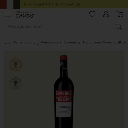
Enzo garantiert 100% Dolce-Vita!
Weine Italiens
Weinarten
Rotwein
Tradiomano Governo all'uso