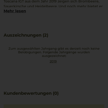
Toscana IGT aus dem Jahr 2019 zeigen sich Brombeere,
Sauerkirsche und Heidelbeere. Und noch mehr bietet er
Mehr lesen
an: So integrieren sich Aromen wie Lakritz, Leder und
Rose ins Geschmacksspektrum. Farblich strahlt der Wein
in mittlerem Rubinrot. Wer ihn kombinieren will, setzt
auf deftige Mahlzeiten. Bei 17 °C ist der Rotwein optimal
zu genießen. Das Lagerpotenzial des Weines ist
Auszeichnungen (2)
ausgezeichnet.
Zum ausgewählten Jahrgang gibt es derzeit noch keine
Belobigungen. Folgende Jahrgänge wurden
ausgezeichnet:
2019
Kundenbewertungen (0)