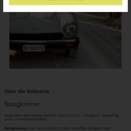
Über die Rebsorte
Sangiovese
Klassiker der toskanischen Weinkultur – elegant, vielseitig
und unverwechselbar
Sangiovese
, tief verwurzelt in den sanften Hügeln der