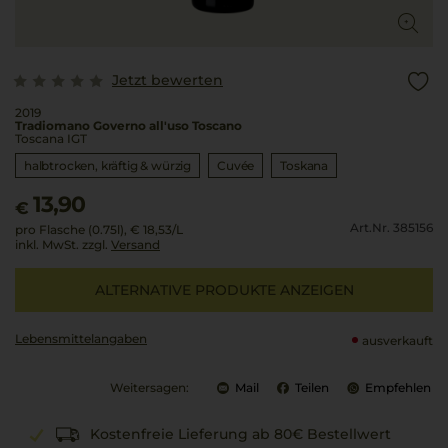
Jetzt bewerten
2019
Tradiomano Governo all'uso Toscano
Toscana IGT
halbtrocken, kräftig & würzig
Cuvée
Toskana
13,90
€
Art.Nr. 385156
pro Flasche (0.75l),
€ 18,53
/L
inkl. MwSt. zzgl.
Versand
ALTERNATIVE PRODUKTE ANZEIGEN
Lebensmittel­angaben
ausverkauft
Weitersagen:
Mail
Teilen
Empfehlen
Kostenfreie Lieferung ab 80€ Bestellwert