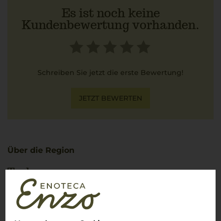
Es ist noch keine
Kundenbewertung vorhanden.
Schreiben Sie jetzt die erste Bewertung!
JETZT BEWERTEN
Über die Region
Toskana
Die ikonische Weinregion Italiens mit weltberühmten
Klassikern
Die Toskana
–
la dolce vita
in Reinform! Zwischen sanften
Hügeln, malerischen Weinbergen und charmanten Dörfern