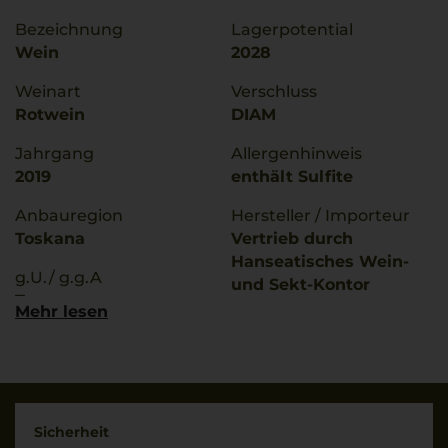
Bezeichnung
Lagerpotential
Wein
2028
Weinart
Verschluss
Rotwein
DIAM
Jahrgang
Allergenhinweis
2019
enthält Sulfite
Anbauregion
Hersteller / Importeur
Toskana
Vertrieb durch
Hanseatisches Wein-
g.U./ g.g.A
und Sekt-Kontor
Toscana
Hawesko GmbH, D-
Mehr lesen
22763 Hamburg;
Rebsorten
Imbottigliato da RI
70% Sangiovese
6478/Fl Vinci-Italia
30% Merlot
Land
Trinktemperatur
Sicherheit
Italien
17 °C