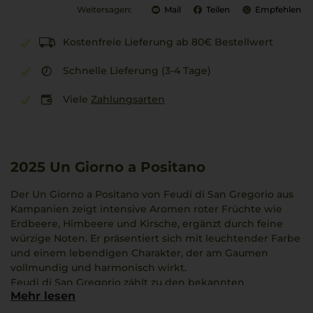
Weitersagen:
Mail
Teilen
Empfehlen
Kostenfreie Lieferung ab 80€ Bestellwert
Schnelle Lieferung (3-4 Tage)
Viele
Zahlungsarten
2025
Un Giorno a Positano
Der Un Giorno a Positano von Feudi di San Gregorio aus
Kampanien zeigt intensive Aromen roter Früchte wie
Erdbeere, Himbeere und Kirsche, ergänzt durch feine
würzige Noten. Er präsentiert sich mit leuchtender Farbe
und einem lebendigen Charakter, der am Gaumen
vollmundig und harmonisch wirkt.
Feudi di San Gregorio zählt zu den bekannten
Mehr lesen
Weingütern der Region und verbindet moderne
Weininterpretationen mit einer klaren Verbindung zum