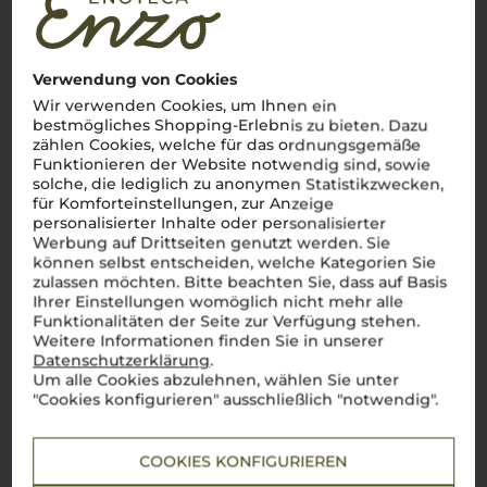
Über die Region
Kampanien
Verwendung von Cookies
Der Geschmack der Amalfi-Küste im Glas
Wir verwenden Cookies, um Ihnen ein
bestmögliches Shopping-Erlebnis zu bieten. Dazu
Kampanien
, Heimat der zauberhaften Amalfi-Küste, bietet
zählen Cookies, welche für das ordnungsgemäße
nicht nur atemberaubende Landschaften, sondern auch
einige der edelsten Weine Italiens. Der kraftvolle Taurasi und
Funktionieren der Website notwendig sind, sowie
der
Aglianico
mit ihren tiefen Fruchtaromen und würzigen
solche, die lediglich zu anonymen Statistikzwecken,
Noten sind perfekte Begleiter zu reichhaltigen, mediterranen
für Komforteinstellungen, zur Anzeige
Speisen. Doch auch die Weißweine der Region wie
personalisierter Inhalte oder personalisierter
Falanghina
und Fiano fangen die Essenz der sonnigen Hügel
Werbung auf Drittseiten genutzt werden. Sie
und Küsten perfekt ein. Jeder Schluck entführt in den Süden,
können selbst entscheiden, welche Kategorien Sie
wo die Sonne das Leben bestimmt und der
vino
die Seele
zulassen möchten. Bitte beachten Sie, dass auf Basis
wärmt.
Kampanien
ist
la dolce vita
– im wahrsten Sinne.
Ihrer Einstellungen womöglich nicht mehr alle
Mehr Weine aus Kampanien
Funktionalitäten der Seite zur Verfügung stehen.
Weitere Informationen finden Sie in unserer
Datenschutzerklärung
.
Um alle Cookies abzulehnen, wählen Sie unter
"Cookies konfigurieren" ausschließlich "notwendig".
COOKIES KONFIGURIEREN