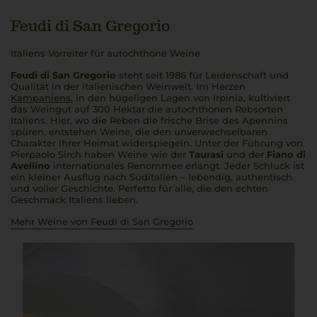
Feudi di San Gregorio
Italiens Vorreiter für autochthone Weine
Feudi di San Gregorio
steht seit 1986 für Leidenschaft und
Qualität in der italienischen Weinwelt. Im Herzen
Kampaniens
, in den hügeligen Lagen von Irpinia, kultiviert
das Weingut auf 300 Hektar die autochthonen Rebsorten
Italiens. Hier, wo die Reben die frische Brise des Apennins
spüren, entstehen Weine, die den unverwechselbaren
Charakter ihrer Heimat widerspiegeln. Unter der Führung von
Pierpaolo Sirch haben Weine wie der
Taurasi
und der
Fiano di
Avellino
internationales Renommee erlangt. Jeder Schluck ist
ein kleiner Ausflug nach Süditalien – lebendig, authentisch
und voller Geschichte.
Perfetto
für alle, die den echten
Geschmack Italiens lieben.
Mehr Weine von Feudi di San Gregorio