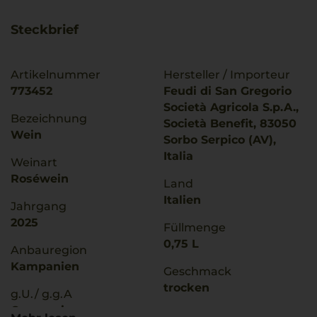
Steckbrief
Artikelnummer
Hersteller / Importeur
773452
Feudi di San Gregorio
Società Agricola S.p.A.,
Bezeichnung
Società Benefit, 83050
Wein
Sorbo Serpico (AV),
Italia
Weinart
Roséwein
Land
Italien
Jahrgang
2025
Füllmenge
0,75 L
Anbauregion
Kampanien
Geschmack
trocken
g.U./ g.g.A
Campania
Ø Nährwerte pro 100g