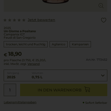
Jetzt bewerten
2025
Un Giorno a Positano
Campania IGT
Feudi di San Gregorio
trocken, leicht und fruchtig
Aglianico
Kampanien
18,90
€
Art.Nr. 773452
pro Flasche (0.75l),
€ 25,20
/L
inkl. MwSt. zzgl.
Versand
Jahrgang
Volumen
2025
0,75 L
IN DEN WARENKORB
Lebensmittel­angaben
Sofort lieferbar