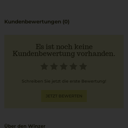
Terroir. Der Rosé zeichnet sich durch Frische und eine
selbstbewusste Eleganz aus.
Eine besondere Empfehlung stellt die Kombination mit
Kundenbewertungen (0)
Caprese dar: Tomaten, Mozzarella und Basilikum
unterstützen die aromatische Vielfalt auf unkomplizierte
Weise.
Es ist noch keine
Kundenbewertung vorhanden.
Schreiben Sie jetzt die erste Bewertung!
JETZT BEWERTEN
Über den Winzer