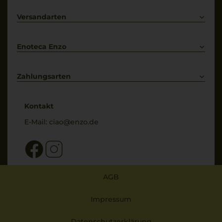
Carboxylmethylcellulos
Lieferkonditionen
Primitivo
e. Unter
Kontakt
Versandarten
Schutzatmosphäre
Bestellung widerrufen
(Stickstoff) abgefüllt.
Enoteca Enzo
Über uns
Bewertungs-Richtlinien
Zahlungsarten
* Preisangaben inkl. gesetzl. MwSt. und zzgl. Service- & Versandkosten
Kontakt
E-Mail:
ciao@enzo.de
AGB
Impressum
Datenschutzerklärung