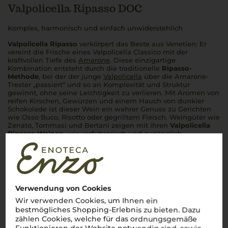
Valpolicella Ripasso DOC
Komplex, harmonisch und einfach unwiderstehlich
Valpolicella Ripasso
verkörpert das Beste aus Venetien: Er
vereint die Frische eines Valpolicella Classico mit der
kraftvollen Tiefe des
Amarone
. Diese einzigartige
Kombination entsteht durch die traditionelle
Ripasso-
Methode
, bei der der junge
Valpolicella
über die Amarone-
Trester „passiert“ und so an Komplexität und Struktur
gewinnt, ohne seine Leichtigkeit zu verlieren. Mit Aromen von
reifen Kirschen, Gewürzen und einem Hauch von dunkler
Schokolade ist dieser Wein ein wahrer Genuss zu Gerichten
wie
Osso Buco
, Risotto oder gegrilltem Fleisch. Weingüter wie
Zenato, Tommasi und Bertani zeigen mit ihren
Valpolicella
Ripasso Weinen
, wie verführerisch und zugänglich
italienischer Rotwein sein kann. Ein Schluck, und man fühlt
sich mitten in den sanften Hügeln
Venetiens
.
Salute!
Mehr Weine aus Valpolicella Ripasso DOC
Verwendung von Cookies
Wir verwenden Cookies, um Ihnen ein
bestmögliches Shopping-Erlebnis zu bieten. Dazu
zählen Cookies, welche für das ordnungsgemäße