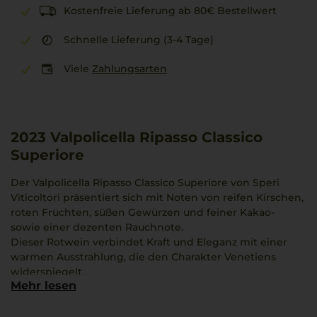
Kostenfreie Lieferung ab 80€ Bestellwert
Schnelle Lieferung (3-4 Tage)
Viele
Zahlungsarten
2023
Valpolicella Ripasso Classico
Superiore
Der Valpolicella Ripasso Classico Superiore von Speri
Viticoltori präsentiert sich mit Noten von reifen Kirschen,
roten Früchten, süßen Gewürzen und feiner Kakao-
sowie einer dezenten Rauchnote.
Dieser Rotwein verbindet Kraft und Eleganz mit einer
warmen Ausstrahlung, die den Charakter Venetiens
widerspiegelt.
Mehr lesen
Typisch für die Region Valpolicella, passt er hervorragend
zu Gerichten wie Saltimbocca alla Romana und
bereichert jeden Genussmoment durch seinen