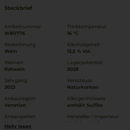
Steckbrief
Artikelnummer
Trinktemperatur
W80776
16 °C
Bezeichnung
Alkoholgehalt
Wein
13,5 % Vol.
Weinart
Lagerpotential
Rotwein
2028
Jahrgang
Verschluss
2023
Naturkorken
Anbauregion
Allergenhinweis
Venetien
enthält Sulfite
Anbaugebiet
Hersteller / Importeur
Valpolicella
Weinland Ariane
Mehr lesen
Abayan