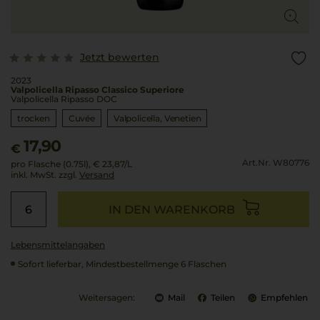
Jetzt bewerten
2023
Valpolicella Ripasso Classico Superiore
Valpolicella Ripasso DOC
trocken
Cuvée
Valpolicella
Venetien
17,90
€
Art.Nr. W80776
pro Flasche (0.75l),
€ 23,87
/L
inkl. MwSt. zzgl.
Versand
IN DEN WARENKORB
Lebensmittel­angaben
Sofort lieferbar, Mindestbestellmenge 6 Flaschen
Weitersagen:
Mail
Teilen
Empfehlen