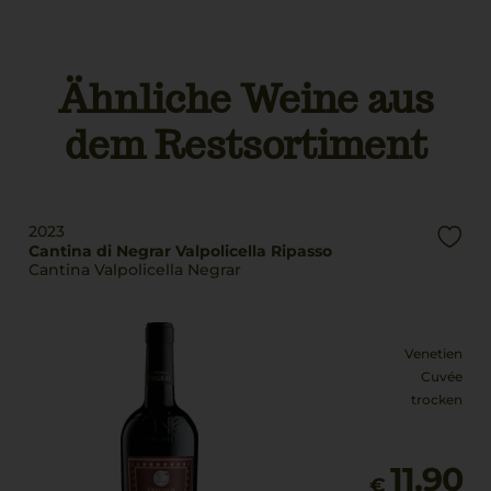
g.U./ g.g.A
GmbH,20251,Hamburg,
Venetien
Deutschland
Ähnliche Weine aus
Rebsorten
Land
Corvina Veronese
Italien
dem Restsortiment
Molinara
Rondinella
Füllmenge
0,75 L
Bio Kennzeichnung
Händler
Geschmack
2023
Cantina di Negrar Valpolicella Ripasso
DE-ÖKO-006
trocken
Cantina Valpolicella Negrar
Bio Kennzeichnung
Produkt
IT BIO 006 E1941
Venetien
Cuvée
trocken
11,90
€