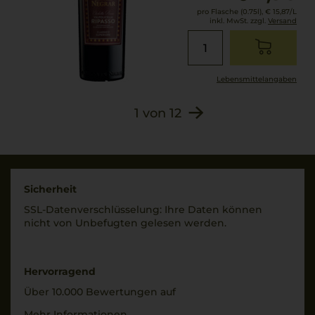
pro Flasche (0.75l),
€ 15,87
/L
inkl. MwSt. zzgl.
Versand
Lebensmittel­angaben
1
von
12
Sicherheit
SSL-Daten­verschlüs­selung: Ihre Daten können
nicht von Unbe­fugten gelesen werden.
Hervorragend
Über 10.000 Bewertungen auf
Mehr Informationen