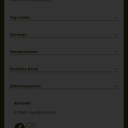
Top Links
Rotwein
Weißwein
Services
Prosecco
Lieferkonditionen
Primitivo
Kontakt
Versandarten
Bestellung widerrufen
Enoteca Enzo
Über uns
Bewertungs-Richtlinien
Zahlungsarten
* Preisangaben inkl. gesetzl. MwSt. und zzgl. Service- & Versandkosten
Kontakt
E-Mail:
ciao@enzo.de