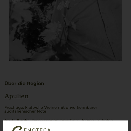
Über die Region
Apulien
Fruchtige, kraftvolle Weine mit unverkennbarer
süditalienischer Note
Ah, la
Puglia
! Diese sonnenverwöhnte Region im tiefen
Süden Italiens, wo die Leidenschaft für den Weinbau so tief
verwurzelt ist wie die alten Olivenbäume. Hier, wo die Sonne