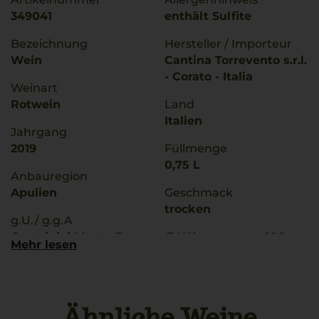
349041
enthält Sulfite
Bezeichnung
Hersteller / Importeur
Wein
Cantina Torrevento s.r.l.
- Corato - Italia
Weinart
Rotwein
Land
Italien
Jahrgang
2019
Füllmenge
0,75 L
Anbauregion
Apulien
Geschmack
trocken
g.U./ g.g.A
Castel del Monte Rosso
Ø Nährwerte pro 100g
Mehr lesen
Riserva
Brennwert
339 kJ / 81 kcal
Qualitätsstufe
Fett
Denominazione Di
0 g
Ähnliche Weine
Origine Controllata E G
davon gesättigte