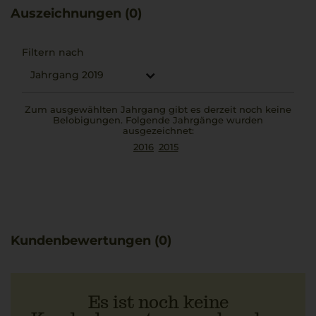
diesem Wein erfahrbar. Besonders gut harmoniert er mit
Auszeichnungen (0)
Orecchiette con le cime di rapa, wobei die leichte
Bitterkeit des Gemüses die elegante Würze des Weins
betont.
Filtern nach
Jahrgang 2019
Zum ausgewählten Jahrgang gibt es derzeit noch keine
Belobigungen. Folgende Jahrgänge wurden
ausgezeichnet:
2016
2015
Kundenbewertungen (0)
Es ist noch keine