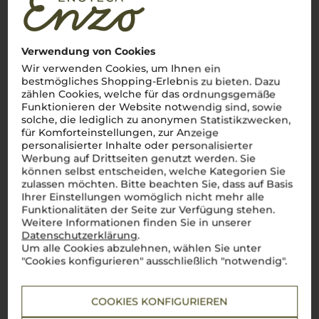
golden scheint und der
Mezzogiorno
seinen vollen Ausdruck
findet, entstehen Weine, die genauso charaktervoll sind wie
das Land selbst. Von Salento bis Castel del Monte –
Puglia
ist
das Herzstück für autochthone Rebsorten wie
Primitivo
und
Verwendung von Cookies
Negroamaro
. Ein Primitivo di Manduria? Einfach
bellisimo
! Mit
seiner kräftigen Struktur und den intensiven Aromen erzählt
Wir verwenden Cookies, um Ihnen ein
er Geschichten von warmen Sommernächten und dem Duft
bestmögliches Shopping-Erlebnis zu bieten. Dazu
der Macchia. Diese Weine, die Fruchtigkeit, Würze und eine
zählen Cookies, welche für das ordnungsgemäße
unverkennbare Mineralität in sich vereinen, sind wie ein
Funktionieren der Website notwendig sind, sowie
Schluck Süditalien.
Perfetto
für alle, die den unverfälschten
solche, die lediglich zu anonymen Statistikzwecken,
Geschmack der
Puglia
entdecken möchten – ein Genuss, der
für Komforteinstellungen, zur Anzeige
die Seele berührt.
personalisierter Inhalte oder personalisierter
Mehr Weine aus Apulien
Werbung auf Drittseiten genutzt werden. Sie
können selbst entscheiden, welche Kategorien Sie
zulassen möchten. Bitte beachten Sie, dass auf Basis
Ihrer Einstellungen womöglich nicht mehr alle
Funktionalitäten der Seite zur Verfügung stehen.
Weitere Informationen finden Sie in unserer
Datenschutzerklärung
.
Um alle Cookies abzulehnen, wählen Sie unter
"Cookies konfigurieren" ausschließlich "notwendig".
COOKIES KONFIGURIEREN