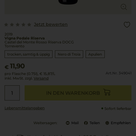
Jetzt bewerten
2019
Vigna Pedale Riserva
Castel del Monte Rosso Riserva DOCG
Torrevento
trocken, samtig & üppig
Nero di Troia
Apulien
11,90
€
Art.Nr. 349041
pro Flasche (0.75l),
€ 15,87
/L
inkl. MwSt. zzgl.
Versand
IN DEN WARENKORB
Lebensmittel­angaben
Sofort lieferbar
Weitersagen:
Mail
Teilen
Empfehlen