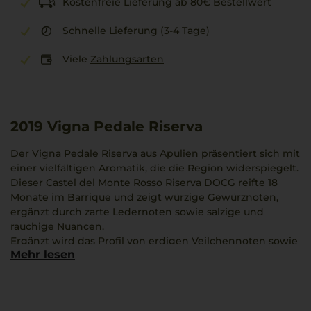
Kostenfreie Lieferung ab 80€ Bestellwert
Schnelle Lieferung (3-4 Tage)
Viele
Zahlungsarten
2019
Vigna Pedale Riserva
Der Vigna Pedale Riserva aus Apulien präsentiert sich mit
einer vielfältigen Aromatik, die die Region widerspiegelt.
Dieser Castel del Monte Rosso Riserva DOCG reifte 18
Monate im Barrique und zeigt würzige Gewürznoten,
ergänzt durch zarte Ledernoten sowie salzige und
rauchige Nuancen.
Ergänzt wird das Profil von erdigen Veilchennoten sowie
Mehr lesen
blumigen Elementen, die an Banane erinnern. Eine
dezente Käsewürze rundet den gelungenen Nachklang
ab.
Die Verbundenheit zu Apuliens Landschaft wird in