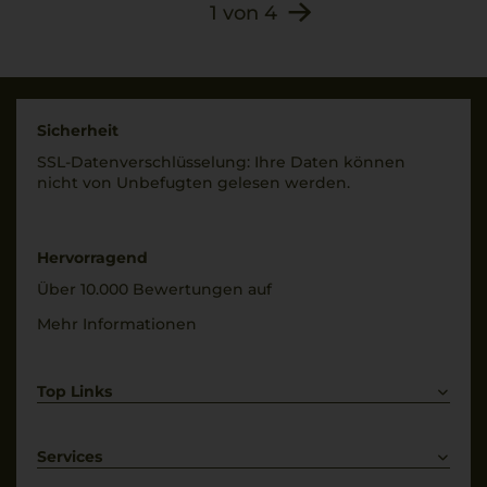
1
von
4
Sicherheit
SSL-Daten­verschlüs­selung: Ihre Daten können
nicht von Unbe­fugten gelesen werden.
Hervorragend
Über 10.000 Bewertungen auf
Mehr Informationen
Top Links
Rotwein
Weißwein
Services
Prosecco