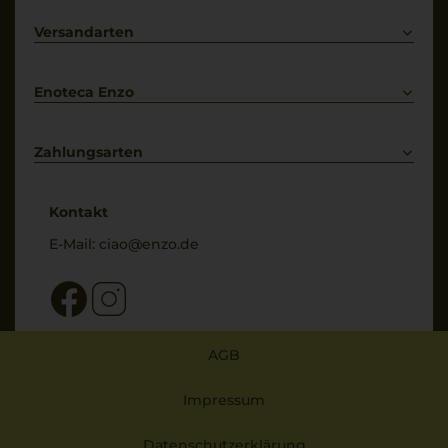
Lieferkonditionen
Primitivo
Kontakt
Versandarten
Bestellung widerrufen
Enoteca Enzo
Über uns
Bewertungs-Richtlinien
Zahlungsarten
* Preisangaben inkl. gesetzl. MwSt. und zzgl. Service- & Versandkosten
Kontakt
E-Mail:
ciao@enzo.de
AGB
Impressum
Datenschutzerklärung