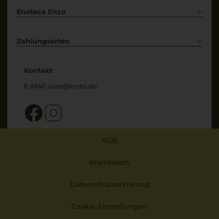
Enoteca Enzo
Über uns
Bewertungs-Richtlinien
Zahlungsarten
* Preisangaben inkl. gesetzl. MwSt. und zzgl. Service- & Versandkosten
Kontakt
E-Mail:
ciao@enzo.de
AGB
Impressum
Datenschutzerklärung
Cookie-Einstellungen