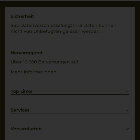
Geschmack
Trinktemperatur
trocken
18 °C
Sicherheit
SSL-Daten­verschlüs­selung: Ihre Daten können
Alkoholgehalt
nicht von Unbe­fugten gelesen werden.
14,5 % Vol.
Hervorragend
Über 10.000 Bewertungen auf
Mehr Informationen
Top Links
Rotwein
Weißwein
Services
Prosecco
Lieferkonditionen
Primitivo
Kontakt
Versandarten
Bestellung widerrufen