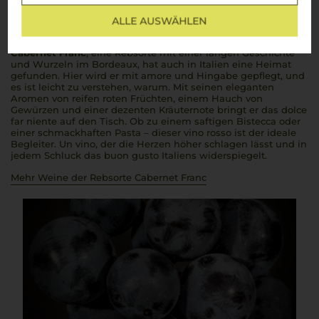
Cabernet Franc
ALLE AUSWÄHLEN
Der unterschätzte Star mit dem Charme Italiens
Cabernet Franc
, eine Rebsorte mit einer langen Geschichte
und Wurzeln im Bordeaux, hat auch in Italien eine Heimat
gefunden. Hier wird er mit
amore
und Hingabe gepflegt, und
es ist leicht zu verstehen, warum. Mit seinen eleganten
Aromen von reifen roten Früchten, einem Hauch von
Gewürzen und einer dezenten Kräuternote bringt er das
dolce
far niente
auf den Tisch. Ob zu einem saftigen
Bistecca
oder
einer schmackhaften Pasta – dieser
vino rosso
ist der ideale
Begleiter.
Un vino
, der die Herzen höher schlagen lässt und in
jedem Schluck das
buon gusto
Italiens widerspiegelt.
Mehr Weine der Rebsorte Cabernet Franc