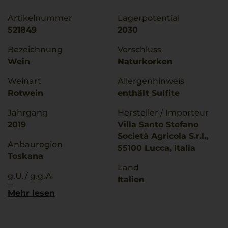
Artikelnummer
Lagerpotential
521849
2030
Bezeichnung
Verschluss
Wein
Naturkorken
Weinart
Allergenhinweis
Rotwein
enthält Sulfite
Jahrgang
Hersteller / Importeur
2019
Villa Santo Stefano
Società Agricola S.r.l.,
Anbauregion
55100 Lucca, Italia
Toskana
Land
g.U./ g.g.A
Italien
Toscana
Mehr lesen
Füllmenge
Rebsorten
1,5 L
100% Cabernet Franc