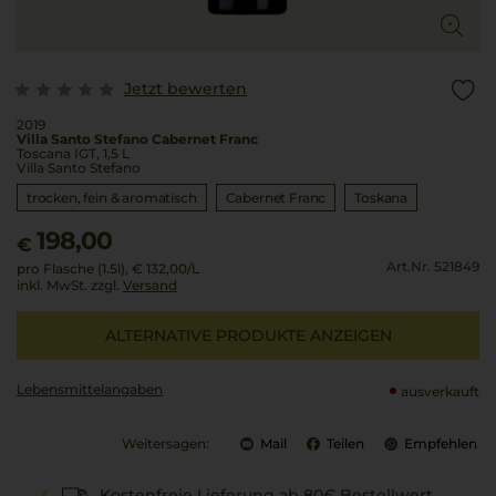
Jetzt bewerten
2019
Villa Santo Stefano Cabernet Franc
Toscana IGT, 1,5 L
Villa Santo Stefano
trocken, fein & aromatisch
Cabernet Franc
Toskana
198,00
€
Art.Nr. 521849
pro Flasche (1.5l),
€ 132,00
/L
inkl. MwSt. zzgl.
Versand
ALTERNATIVE PRODUKTE ANZEIGEN
Lebensmittel­angaben
ausverkauft
Weitersagen:
Mail
Teilen
Empfehlen
Kostenfreie Lieferung ab 80€ Bestellwert