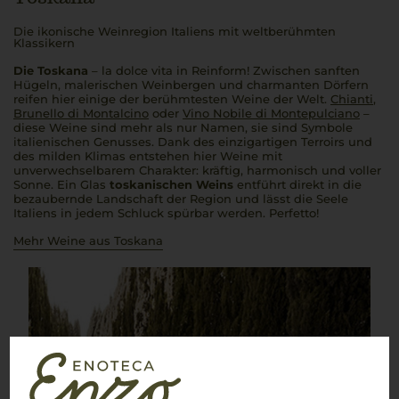
Die ikonische Weinregion Italiens mit weltberühmten
Klassikern
Die Toskana
–
la dolce vita
in Reinform! Zwischen sanften
Hügeln, malerischen Weinbergen und charmanten Dörfern
reifen hier einige der berühmtesten Weine der Welt.
Chianti
,
Brunello di Montalcino
oder
Vino Nobile di Montepulciano
–
diese Weine sind mehr als nur Namen, sie sind Symbole
italienischen Genusses. Dank des einzigartigen Terroirs und
des milden Klimas entstehen hier Weine mit
unverwechselbarem Charakter: kräftig, harmonisch und voller
Sonne. Ein Glas
toskanischen Weins
entführt direkt in die
bezaubernde Landschaft der Region und lässt die Seele
Italiens in jedem Schluck spürbar werden.
Perfetto!
Mehr Weine aus Toskana