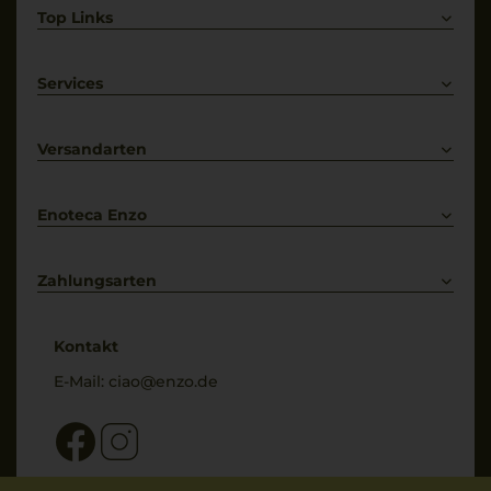
Top Links
Rotwein
Weißwein
Services
Prosecco
Lieferkonditionen
Primitivo
Kontakt
Versandarten
Bestellung widerrufen
Enoteca Enzo
Über uns
Bewertungs-Richtlinien
Zahlungsarten
* Preisangaben inkl. gesetzl. MwSt. und zzgl. Service- & Versandkosten
Kontakt
E-Mail:
ciao@enzo.de