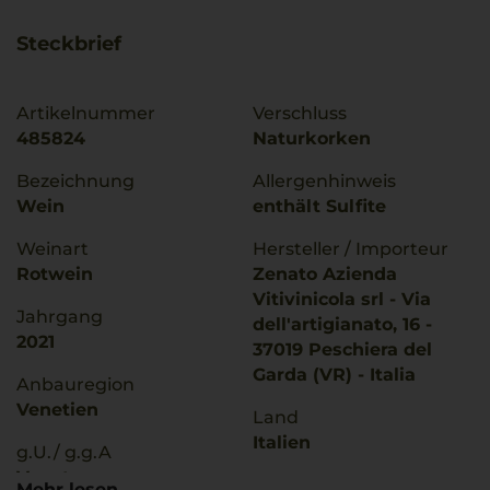
Steckbrief
Artikelnummer
Verschluss
485824
Naturkorken
Bezeichnung
Allergenhinweis
Wein
enthält Sulfite
Weinart
Hersteller / Importeur
Rotwein
Zenato Azienda
Vitivinicola srl - Via
Jahrgang
dell'artigianato, 16 -
2021
37019 Peschiera del
Garda (VR) - Italia
Anbauregion
Venetien
Land
Italien
g.U./ g.g.A
Veneto
Füllmenge
Mehr lesen