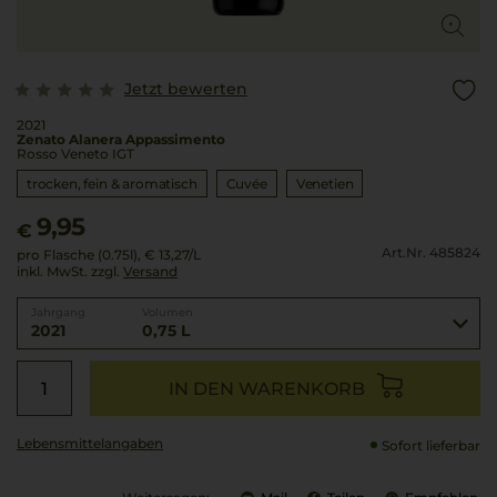
Jetzt bewerten
2021
Zenato Alanera Appassimento
Rosso Veneto IGT
trocken, fein & aromatisch
Cuvée
Venetien
9,95
€
Art.Nr. 485824
pro Flasche (0.75l),
€ 13,27
/L
inkl. MwSt. zzgl.
Versand
Jahrgang
Volumen
2021
0,75 L
IN DEN WARENKORB
Lebensmittel­angaben
Sofort lieferbar