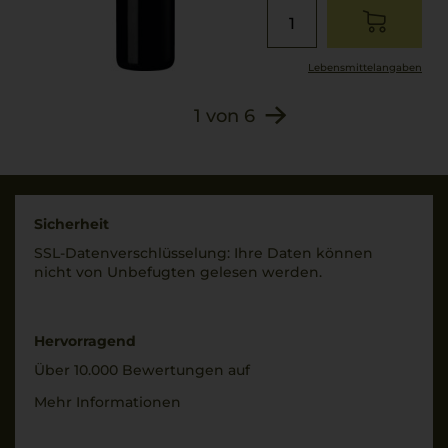
Säuregehalt
Zutaten
5,7 g/L
100% Traube, SULFITE.
Lagerpotential
Lebensmittel­angaben
2028
1
von
6
Sicherheit
SSL-Daten­verschlüs­selung: Ihre Daten können
nicht von Unbe­fugten gelesen werden.
Hervorragend
Über 10.000 Bewertungen auf
Mehr Informationen