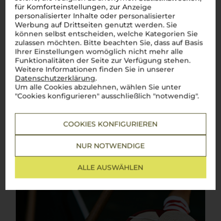
Über die Region
für Komforteinstellungen, zur Anzeige
personalisierter Inhalte oder personalisierter
Venetien
Werbung auf Drittseiten genutzt werden. Sie
können selbst entscheiden, welche Kategorien Sie
zulassen möchten. Bitte beachten Sie, dass auf Basis
Zwischen Dolomiten und Adria – Venezianische Weinkultur in
Perfektion
Ihrer Einstellungen womöglich nicht mehr alle
Funktionalitäten der Seite zur Verfügung stehen.
Benvenuti in
Veneto
, einer Region, die für ihre
Weitere Informationen finden Sie in unserer
atemberaubende Vielfalt und Weinkultur bekannt ist. Von
Datenschutzerklärung
.
den imposanten Dolomiten bis zur sonnigen Adriaküste zeigt
Um alle Cookies abzulehnen, wählen Sie unter
Venetien, wie perfekt italienische Lebensfreude im Glas
"Cookies konfigurieren" ausschließlich "notwendig".
eingefangen wird. Ein prickelnder
Prosecco
?
Perfetto
als
Aperitivo
, um das Leben zu feiern. Ein vollmundiger
Amarone
della Valpolicella
? Die ideale Begleitung zu einem herzhaften
Brasato
oder reifen Käse. Aber auch elegante Weißweine wie
COOKIES KONFIGURIEREN
der Lugana verzaubern, besonders in Kombination mit
frischen Meeresfrüchten. Die Weine aus
Venetien
sind wie
die Region selbst: facettenreich, charmant und voller
NUR NOTWENDIGE
Charakter.
Cin cin
auf dieses Weinparadies!
Mehr Weine aus Venetien
ALLE AUSWÄHLEN