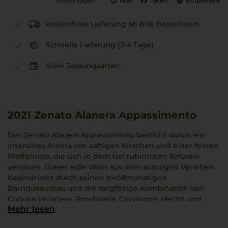
Weitersagen:
Mail
Teilen
Empfehlen
Kostenfreie Lieferung ab 80€ Bestellwert
Schnelle Lieferung (3-4 Tage)
Viele
Zahlungsarten
2021
Zenato Alanera Appassimento
Der Zenato Alanera Appassimento besticht durch ein
intensives Aroma von saftigen Kirschen und einer feinen
Pfeffernote, die sich in dem tief rubinroten Rotwein
vereinen. Dieser edle Wein aus dem sonnigen Venetien
beeindruckt durch seinen zwölfmonatigen
Barriqueausbau und die sorgfältige Kombination von
Corvina Veronese, Rondinella, Corvinone, Merlot und
Mehr lesen
Cabernet Sauvignon. Zenato vereint hier geschickt
altbekannte und moderne Methoden, um einen Wein zu