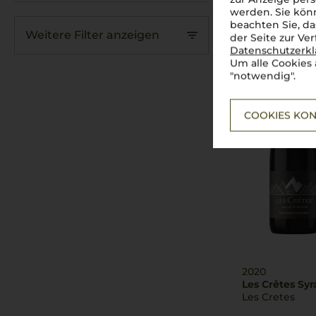
Les Crêtes Ch
werden. Sie könn
Les Cretes
beachten Sie, da
Weitere Filter anzeigen
der Seite zur Ve
Datenschutzerk
Um alle Cookies 
"notwendig".
COOKIES KON
2020
Les Crêtes Syr
Les Cretes