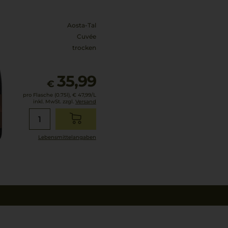
Aosta-Tal
Cuvée
trocken
35,99
€
pro Flasche (0.75l),
€ 47,99
/L
inkl. MwSt. zzgl.
Versand
Lebensmittel­angaben