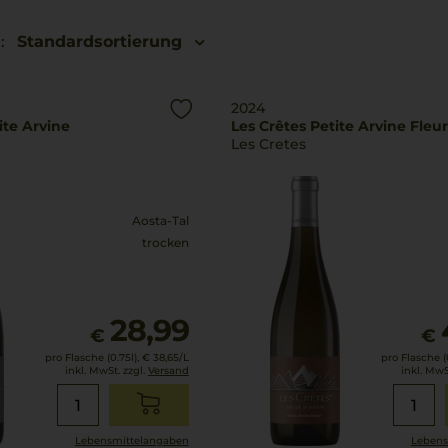
:
Standardsortierung
2024
ite Arvine
Les Crêtes Petite Arvine Fleur
Les Cretes
Aosta-Tal
trocken
28,99
€
€
pro Flasche (0.75l),
€ 38,65
/L
pro Flasche (0
inkl. MwSt. zzgl.
Versand
inkl. MwS
Lebensmittel­angaben
Lebens