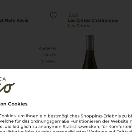
2023
ot Nero Revei
Les Crêtes Chardonnay
Les Cretes
Aosta-Tal
Cuvée
trocken
44,90
€
pro Flasche (0.75l),
€ 59,87
/L
pro Flasche (0
inkl. MwSt. zzgl.
Versand
inkl. MwS
on Cookies
Lebensmittel­angaben
Lebens
ookies, um Ihnen ein bestmögliches Shopping-Erlebnis zu bi
 welche für das ordnungsgemäße Funktionieren der Website
he, die lediglich zu anonymen Statistikzwecken, für Komfortei
2020
onalisierter Inhalte oder personalisierter Werbung auf Drittse