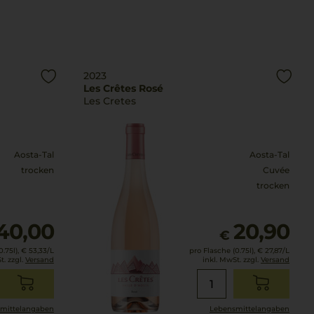
2023
Les Crêtes Rosé
Les Cretes
Aosta-Tal
Aosta-Tal
trocken
Cuvée
trocken
40,00
20,90
€
.75l),
€ 53,33
/L
pro Flasche (0.75l),
€ 27,87
/L
t. zzgl.
Versand
inkl. MwSt. zzgl.
Versand
mittel­angaben
Lebensmittel­angaben