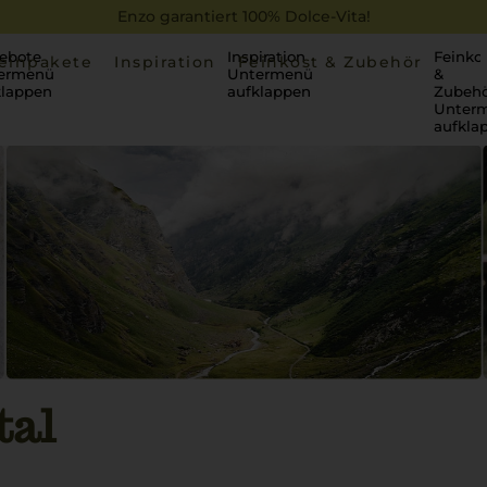
Enzo garantiert 100% Dolce-Vita!
ebote
Inspiration
Feinko
einpakete
Inspiration
Feinkost & Zubehör
ermenü
Untermenü
&
klappen
aufklappen
Zubehö
Unter
aufkla
tal