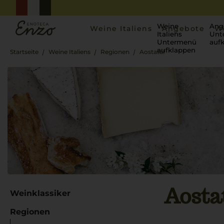
Weine
Ang
Weine Italiens
Angebote
W
Italiens
Unt
Untermenü
auf
aufklappen
Startseite
Weine Italiens
Regionen
Aostatal
Aosta
Weinklassiker
Regionen