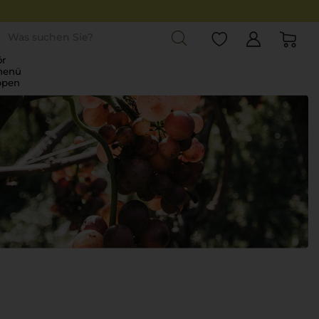
st
r
menü
ppen