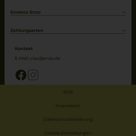
Bestellung widerrufen
Enoteca Enzo
Über uns
Bewertungs-Richtlinien
Zahlungsarten
* Preisangaben inkl. gesetzl. MwSt. und zzgl. Service- & Versandkosten
Kontakt
E-Mail:
ciao@enzo.de
AGB
Impressum
Datenschutzerklärung
Cookie-Einstellungen