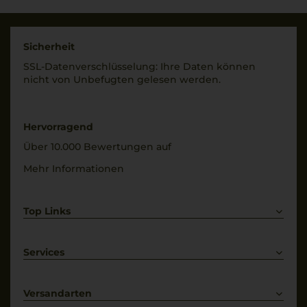
Sicherheit
SSL-Daten­verschlüs­selung: Ihre Daten können
nicht von Unbe­fugten gelesen werden.
Hervorragend
Über 10.000 Bewertungen auf
Mehr Informationen
Top Links
Rotwein
Weißwein
Services
Prosecco
Lieferkonditionen
Primitivo
Kontakt
Versandarten