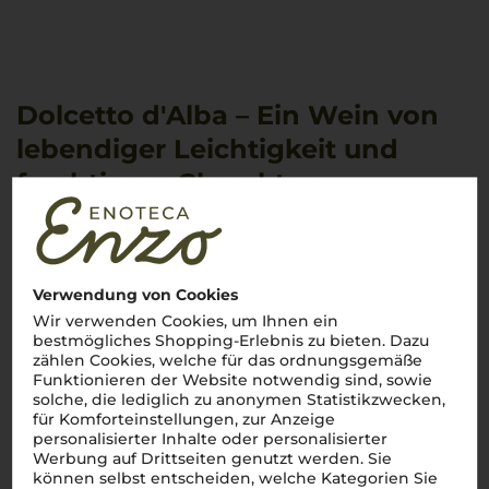
Dolcetto d'Alba – Ein Wein von
lebendiger Leichtigkeit und
fruchtigem Charakter
Dolcetto d'Alba
ist bekannt für seine leuchtend rubinrote
Farbe und seine intensive Fruchtigkeit. Im Glas präsentiert er
Aromen von reifen Kirschen, schwarzen Johannisbeeren und
einem Hauch von Veilchen, begleitet von einer zarten
Verwendung von Cookies
Mandelnote, die typisch für die Dolcetto-Traube ist. Am
Gaumen ist
Dolcetto d'Alba
leicht, frisch und von einer
Wir verwenden Cookies, um Ihnen ein
sanften Säure geprägt, die den Wein angenehm balanciert.
bestmögliches Shopping-Erlebnis zu bieten. Dazu
Die Tannine sind weich und fein, was ihn besonders
zählen Cookies, welche für das ordnungsgemäße
geschmeidig macht. Dieser Wein wird selten in Holz
Funktionieren der Website notwendig sind, sowie
ausgebaut, um die reinen, fruchtigen Noten der Traube zu
solche, die lediglich zu anonymen Statistikzwecken,
bewahren, und ist daher ideal für den unkomplizierten
für Komforteinstellungen, zur Anzeige
Genuss gedacht.
personalisierter Inhalte oder personalisierter
Werbung auf Drittseiten genutzt werden. Sie
Ein Wein für gesellige Momente
können selbst entscheiden, welche Kategorien Sie