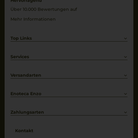
Hervorragend
Über 10.000 Bewertungen auf
Mehr Informationen
Top Links
Rotwein
Weißwein
Services
Prosecco
Lieferkonditionen
Primitivo
Kontakt
Versandarten
Bestellung widerrufen
Enoteca Enzo
Über uns
Bewertungs-Richtlinien
Zahlungsarten
* Preisangaben inkl. gesetzl. MwSt. und zzgl. Service- & Versandkosten
Kontakt