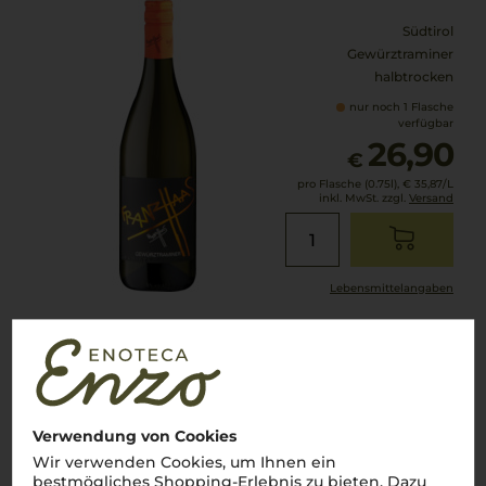
Südtirol
Gewürztraminer
halbtrocken
nur noch 1 Flasche
verfügbar
26,90
€
pro Flasche (0.75l),
€ 35,87
/L
inkl. MwSt. zzgl.
Versand
Lebensmittel­angaben
2020
Franz Haas Lagrein
Weingut Franz Haas
Verwendung von Cookies
Wir verwenden Cookies, um Ihnen ein
Südtirol
bestmögliches Shopping-Erlebnis zu bieten. Dazu