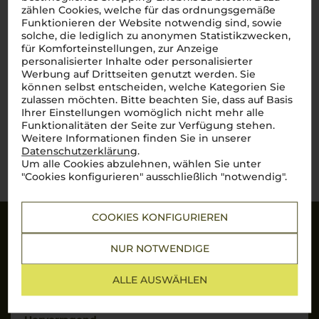
Lagrein
zählen Cookies, welche für das ordnungsgemäße
trocken
Funktionieren der Website notwendig sind, sowie
solche, die lediglich zu anonymen Statistikzwecken,
für Komforteinstellungen, zur Anzeige
26,90
personalisierter Inhalte oder personalisierter
€
Werbung auf Drittseiten genutzt werden. Sie
pro Flasche (0.75l),
€ 35,87
/L
können selbst entscheiden, welche Kategorien Sie
inkl. MwSt. zzgl.
Versand
zulassen möchten. Bitte beachten Sie, dass auf Basis
Ihrer Einstellungen womöglich nicht mehr alle
Funktionalitäten der Seite zur Verfügung stehen.
Weitere Informationen finden Sie in unserer
Lebensmittel­angaben
Datenschutzerklärung
.
Um alle Cookies abzulehnen, wählen Sie unter
"Cookies konfigurieren" ausschließlich "notwendig".
COOKIES KONFIGURIEREN
Sicherheit
NUR NOTWENDIGE
SSL-Daten­verschlüs­selung: Ihre Daten können
nicht von Unbe­fugten gelesen werden.
ALLE AUSWÄHLEN