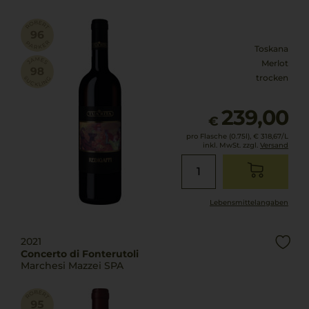
Toskana
Merlot
trocken
239,00
€
pro Flasche (0.75l),
€ 318,67
/L
inkl. MwSt. zzgl.
Versand
Lebensmittel­angaben
2021
Concerto di Fonterutoli
Marchesi Mazzei SPA