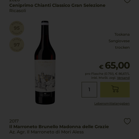
Ceniprimo Chianti Classico Gran Selezione
Ricasoli
Toskana
Sangiovese
trocken
65,00
€
pro Flasche (0.75l),
€ 86,67
/L
inkl. MwSt. zzgl.
Versand
Lebensmittel­angaben
2017
Il Marroneto Brunello Madonna delle Grazie
Az. Agr. Il Marroneto di Mori Aless