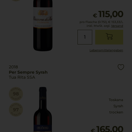
115,00
€
pro Flasche (0.75l),
€ 153,33
/L
inkl. MwSt. zzgl.
Versand
Lebensmittel­angaben
2018
Per Sempre Syrah
Tua Rita SSA
Toskana
Syrah
trocken
165,00
€