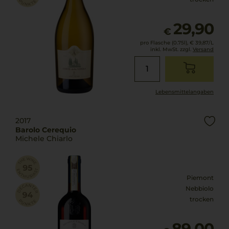
29,90
€
pro Flasche (0.75l),
€ 39,87
/L
inkl. MwSt. zzgl.
Versand
Lebensmittel­angaben
2017
Barolo Cerequio
Michele Chiarlo
Piemont
Nebbiolo
trocken
89,00