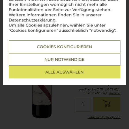
Ihrer Einstellungen womöglich nicht mehr alle
Lebensmittel­angaben
Funktionalitäten der Seite zur Verfügung stehen.
Weitere Informationen finden Sie in unserer
Datenschutzerklärung
.
2020
Um alle Cookies abzulehnen, wählen Sie unter
Concerto di Fonterutoli
"Cookies konfigurieren" ausschließlich "notwendig".
Marchesi Mazzei SPA
COOKIES KONFIGURIEREN
Toskana
Cuvée
NUR NOTWENDIGE
trocken
ALLE AUSWÄHLEN
59,00
€
pro Flasche (0.75l),
€ 78,67
/L
inkl. MwSt. zzgl.
Versand
Lebensmittel­angaben