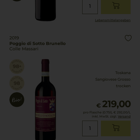
Lebensmittel­angaben
2019
Poggio di Sotto Brunello
Colle Massari
Toskana
Sangiovese Grosso
trocken
219,00
€
pro Flasche (0.75l),
€ 292,00
/L
inkl. MwSt. zzgl.
Versand