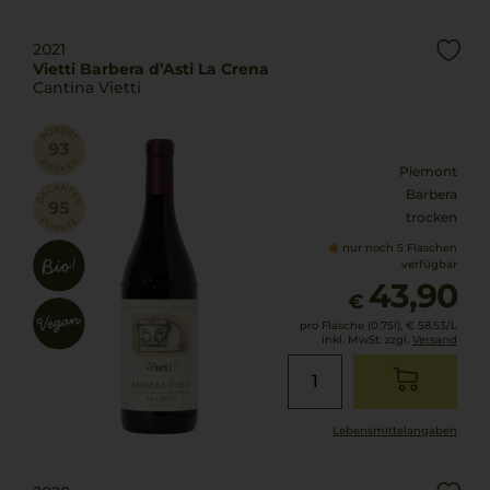
2021
Vietti Barbera d’Asti La Crena
Cantina Vietti
Piemont
Barbera
trocken
nur noch 5 Flaschen
verfügbar
43,90
€
pro Flasche (0.75l),
€ 58,53
/L
inkl. MwSt. zzgl.
Versand
Lebensmittel­angaben