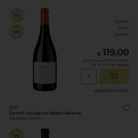
Toskana
Syrah
trocken
119,00
€
pro Flasche (0.75l),
€ 158,67
/L
inkl. MwSt. zzgl.
Versand
Lebensmittel­angaben
2017
Rachtl Sauvignon Blanc Riserva
Tiefenbrunner