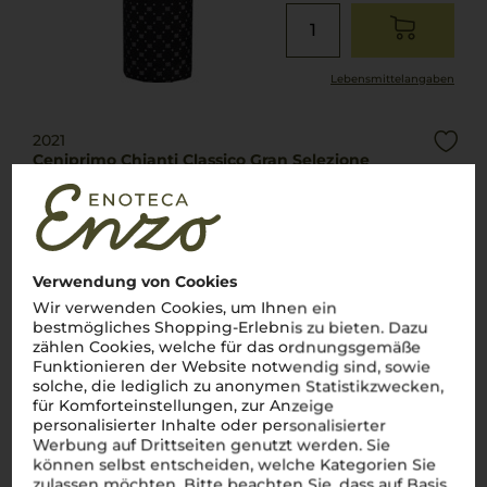
Lebensmittel­angaben
2021
Ceniprimo Chianti Classico Gran Selezione
Ricasoli
Toskana
Verwendung von Cookies
Sangiovese
trocken
Wir verwenden Cookies, um Ihnen ein
bestmögliches Shopping-Erlebnis zu bieten. Dazu
zählen Cookies, welche für das ordnungsgemäße
64,00
Funktionieren der Website notwendig sind, sowie
€
solche, die lediglich zu anonymen Statistikzwecken,
pro Flasche (0.75l),
€ 85,33
/L
für Komforteinstellungen, zur Anzeige
inkl. MwSt. zzgl.
Versand
personalisierter Inhalte oder personalisierter
Werbung auf Drittseiten genutzt werden. Sie
können selbst entscheiden, welche Kategorien Sie
zulassen möchten. Bitte beachten Sie, dass auf Basis