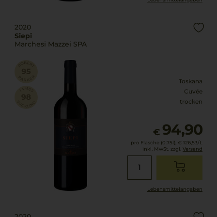
2020
Siepi
Marchesi Mazzei SPA
Toskana
Cuvée
trocken
94,90
€
pro Flasche (0.75l),
€ 126,53
/L
inkl. MwSt. zzgl.
Versand
Lebensmittel­angaben
2020