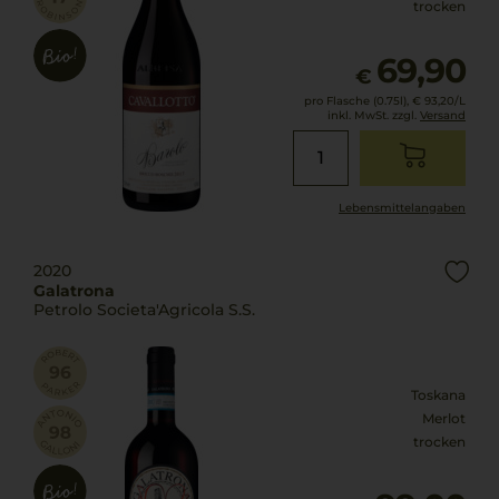
trocken
69,90
€
pro Flasche (0.75l),
€ 93,20
/L
inkl. MwSt. zzgl.
Versand
Lebensmittel­angaben
2020
Galatrona
Petrolo Societa'Agricola S.S.
Toskana
Merlot
trocken