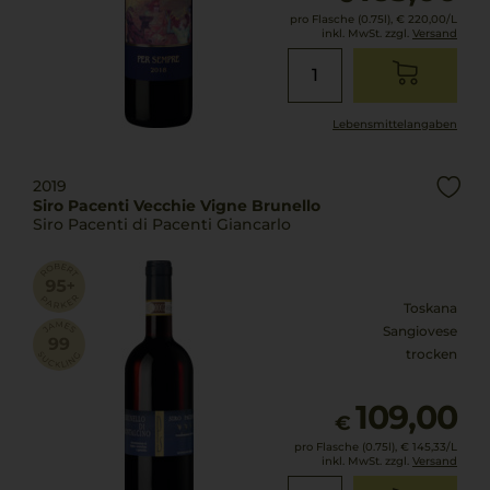
pro Flasche (0.75l),
€ 220,00
/L
inkl. MwSt. zzgl.
Versand
Lebensmittel­angaben
2019
Siro Pacenti Vecchie Vigne Brunello
Siro Pacenti di Pacenti Giancarlo
Toskana
Sangiovese
trocken
109,00
€
pro Flasche (0.75l),
€ 145,33
/L
inkl. MwSt. zzgl.
Versand