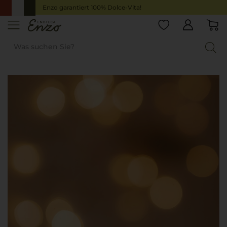
Enzo garantiert 100% Dolce-Vita!
Inspiration
Prämierte Weine
Decanter