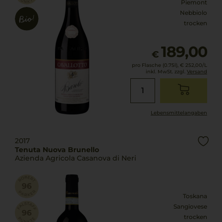
Piemont
Nebbiolo
trocken
189,00
€
pro Flasche (0.75l),
€ 252,00
/L
inkl. MwSt. zzgl.
Versand
Lebensmittel­angaben
2017
Tenuta Nuova Brunello
Azienda Agricola Casanova di Neri
Toskana
Sangiovese
trocken