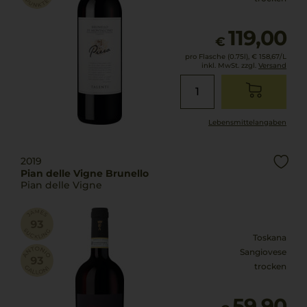
119,00
€
pro Flasche (0.75l),
€ 158,67
/L
inkl. MwSt. zzgl.
Versand
Lebensmittel­angaben
2019
Pian delle Vigne Brunello
Pian delle Vigne
Toskana
Sangiovese
trocken
59,90