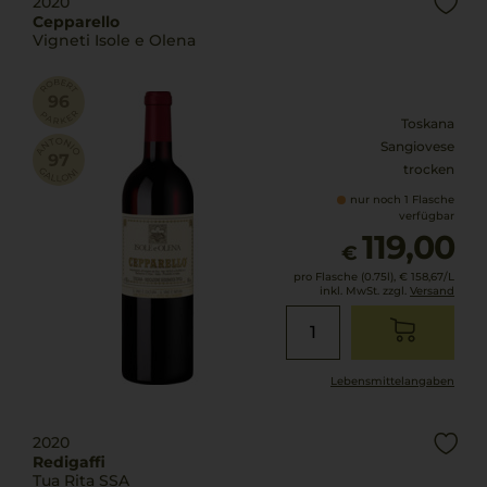
2020
Cepparello
Vigneti Isole e Olena
Toskana
Sangiovese
trocken
nur noch 1 Flasche
verfügbar
119,00
€
pro Flasche (0.75l),
€ 158,67
/L
inkl. MwSt. zzgl.
Versand
Lebensmittel­angaben
2020
Redigaffi
Tua Rita SSA