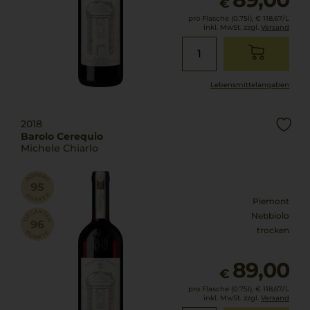
€
pro Flasche (0.75l),
€ 118,67
/L
inkl. MwSt. zzgl.
Versand
Lebensmittel­angaben
2018
Barolo Cerequio
Michele Chiarlo
Piemont
Nebbiolo
trocken
89,00
€
pro Flasche (0.75l),
€ 118,67
/L
inkl. MwSt. zzgl.
Versand