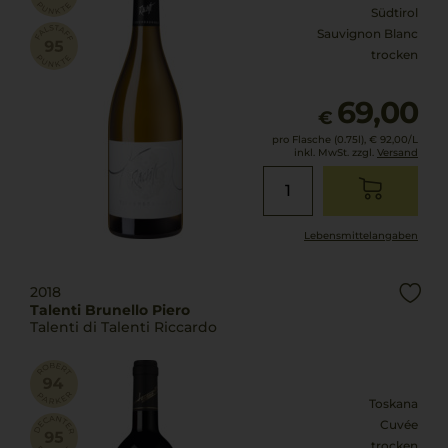
Südtirol
Sauvignon Blanc
trocken
69,00
€
pro Flasche (0.75l),
€ 92,00
/L
inkl. MwSt. zzgl.
Versand
Lebensmittel­angaben
2018
Talenti Brunello Piero
Talenti di Talenti Riccardo
Toskana
Cuvée
trocken