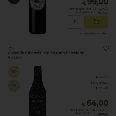
99,00
€
pro Flasche (0.75l),
€ 132,00
/L
inkl. MwSt. zzgl.
Versand
Lebensmittel­angaben
2021
Colledilà Chianti Classico Gran Selezione
Ricasoli
Toskana
Sangiovese
trocken
64,00
€
pro Flasche (0.75l),
€ 85,33
/L
inkl. MwSt. zzgl.
Versand