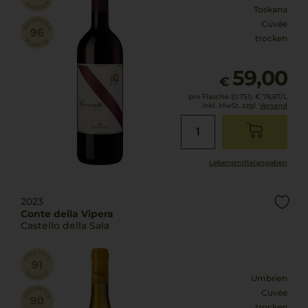
Toskana
Cuvée
trocken
59,00
€
pro Flasche (0.75l),
€ 78,67
/L
inkl. MwSt. zzgl.
Versand
Lebensmittel­angaben
2023
Conte della Vipera
Castello della Sala
Umbrien
Cuvée
trocken