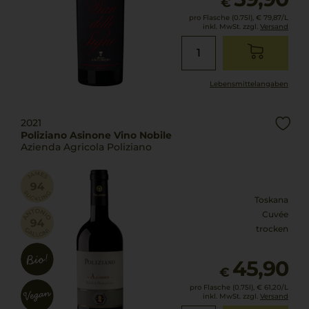
€
pro Flasche (0.75l),
€ 79,87
/L
inkl. MwSt. zzgl.
Versand
Lebensmittel­angaben
2021
Poliziano Asinone Vino Nobile
Azienda Agricola Poliziano
Toskana
Cuvée
trocken
45,90
€
pro Flasche (0.75l),
€ 61,20
/L
inkl. MwSt. zzgl.
Versand