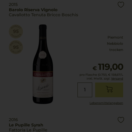
2015
Barolo Riserva Vignolo
Cavallotto Tenuta Bricco Boschis
Piemont
Nebbiolo
trocken
119,00
€
pro Flasche (0.75l),
€ 158,67
/L
inkl. MwSt. zzgl.
Versand
Lebensmittel­angaben
2016
Le Pupille Syrah
Fattoria Le Pupille