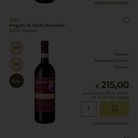
Lebensmittel­angaben
2020
Poggio di Sotto Brunello
Colle Massari
Toskana
Sangiovese Grosso
trocken
215,00
€
pro Flasche (0.75l),
€ 286,67
/L
inkl. MwSt. zzgl.
Versand
Lebensmittel­angaben