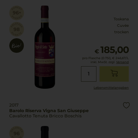
Toskana
Cuvée
trocken
185,00
€
pro Flasche (0.75l),
€ 246,67
/L
inkl. MwSt. zzgl.
Versand
Lebensmittel­angaben
2017
Barolo Riserva Vigna San Giuseppe
Cavallotto Tenuta Bricco Boschis