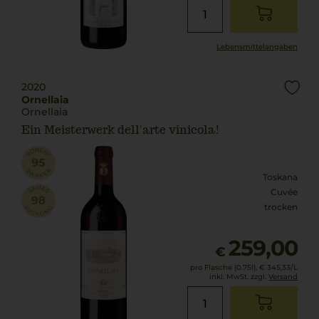
Lebensmittel­angaben
2020
Ornellaia
Ornellaia
Ein Meisterwerk dell'arte vinicola!
Toskana
Cuvée
trocken
259,00
€
pro Flasche (0.75l),
€ 345,33
/L
inkl. MwSt. zzgl.
Versand