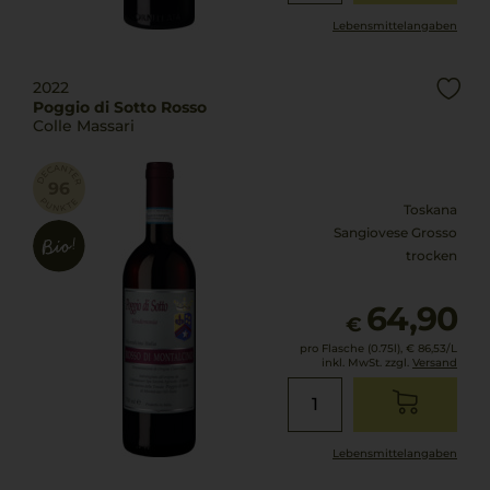
Lebensmittel­angaben
2022
Poggio di Sotto Rosso
Colle Massari
Toskana
Sangiovese Grosso
trocken
64,90
€
pro Flasche (0.75l),
€ 86,53
/L
inkl. MwSt. zzgl.
Versand
Lebensmittel­angaben