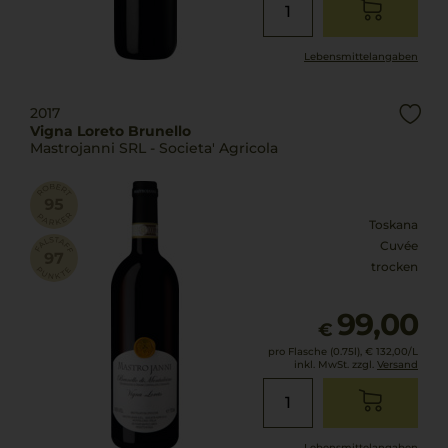
Lebensmittel­angaben
2017
Vigna Loreto Brunello
Mastrojanni SRL - Societa' Agricola
Toskana
Cuvée
trocken
99,00
€
pro Flasche (0.75l),
€ 132,00
/L
inkl. MwSt. zzgl.
Versand
Lebensmittel­angaben