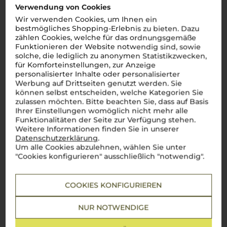
Verwendung von Cookies
Wir verwenden Cookies, um Ihnen ein
Schreiben Sie jetzt die erste Bewertung!
bestmögliches Shopping-Erlebnis zu bieten. Dazu
zählen Cookies, welche für das ordnungsgemäße
JETZT BEWERTEN
Funktionieren der Website notwendig sind, sowie
solche, die lediglich zu anonymen Statistikzwecken,
für Komforteinstellungen, zur Anzeige
personalisierter Inhalte oder personalisierter
Werbung auf Drittseiten genutzt werden. Sie
können selbst entscheiden, welche Kategorien Sie
Über die Region
zulassen möchten. Bitte beachten Sie, dass auf Basis
Ihrer Einstellungen womöglich nicht mehr alle
Brunello di Montalcino DOCG
Funktionalitäten der Seite zur Verfügung stehen.
Weitere Informationen finden Sie in unserer
Datenschutzerklärung
.
Der König der toskanischen Rotweine
Um alle Cookies abzulehnen, wählen Sie unter
"Cookies konfigurieren" ausschließlich "notwendig".
Brunello di Montalcino
, einer der bedeutendsten Rotweine
Italiens, stammt aus der malerischen Hügellandschaft rund
um das Städchen Montalcino in der
Toskana
. Bekannt für
seine Tiefe, Eleganz und sein enormes Alterungspotenzial,
COOKIES KONFIGURIEREN
gilt
Brunello di Montalcino
als Aushängeschild toskanischer
Weinkunst und als einer der edelsten Weine der Welt. Dieser
Wein wird ausschließlich aus der Sangiovese Grosso Traube
NUR NOTWENDIGE
hergesellt, die hier unter dem Namen Brunello bekannt ist.