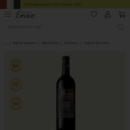
Enzo garantiert 100% Dolce-Vita!
Weine Italiens
Weinarten
Rotwein
Talenti Brunello