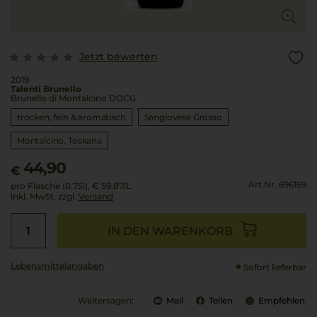
Jetzt bewerten
2019
Talenti Brunello
Brunello di Montalcino DOCG
trocken, fein & aromatisch
Sangiovese Grosso
Montalcino
Toskana
44,90
€
Art.Nr. 696169
pro Flasche (0.75l),
€ 59,87
/L
inkl. MwSt. zzgl.
Versand
IN DEN WARENKORB
Lebensmittel­angaben
Sofort lieferbar
Weitersagen:
Mail
Teilen
Empfehlen