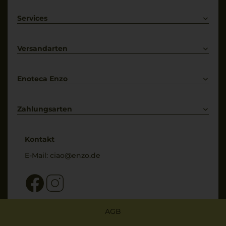
Rotwein
Weißwein
Services
Prosecco
Lieferkonditionen
Primitivo
Kontakt
Versandarten
Bestellung widerrufen
Enoteca Enzo
Über uns
Bewertungs-Richtlinien
Zahlungsarten
* Preisangaben inkl. gesetzl. MwSt. und zzgl. Service- & Versandkosten
Kontakt
E-Mail:
ciao@enzo.de
AGB