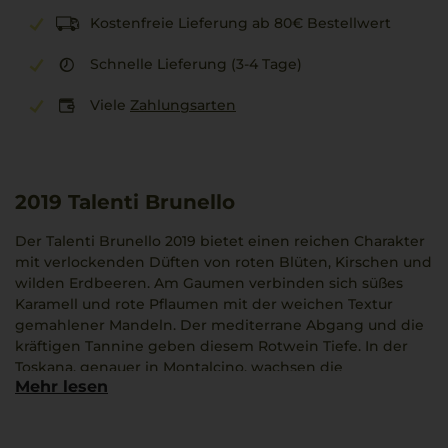
Kostenfreie Lieferung ab 80€ Bestellwert
Schnelle Lieferung (3-4 Tage)
Viele
Zahlungsarten
2019
Talenti Brunello
Der Talenti Brunello 2019 bietet einen reichen Charakter
mit verlockenden Düften von roten Blüten, Kirschen und
wilden Erdbeeren. Am Gaumen verbinden sich süßes
Karamell und rote Pflaumen mit der weichen Textur
gemahlener Mandeln. Der mediterrane Abgang und die
kräftigen Tannine geben diesem Rotwein Tiefe. In der
Toskana, genauer in Montalcino, wachsen die
Mehr lesen
Sangiovese-Grosso-Trauben auf den sonnenreichen
Hängen von Talenti Riccardo, fortgeführt im Erbe seines
Großvaters Pierluigi. Ein Osso Buco ergänzt diesen