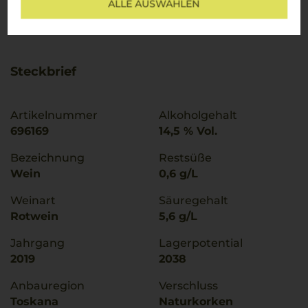
ALLE AUSWÄHLEN
Mehr Weine aus Brunello di Montalcino DOCG
Steckbrief
Artikelnummer
Alkoholgehalt
696169
14,5 % Vol.
Bezeichnung
Restsüße
Wein
0,6 g/L
Weinart
Säuregehalt
Rotwein
5,6 g/L
Jahrgang
Lagerpotential
2019
2038
Anbauregion
Verschluss
Toskana
Naturkorken