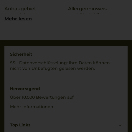
Anbaugebiet
Allergenhinweis
Montalcino
enthält Sulfite
Mehr lesen
g.U./ g.g.A
Hersteller / Importeur
Montalcino
Talenti di Talenti
Riccardo, 53024
Qualitätsstufe
Montalcino, Italia
Denominazione Di
Sicherheit
Origine Controllata E G
Land
SSL-Daten­verschlüs­selung: Ihre Daten können
Italien
nicht von Unbe­fugten gelesen werden.
Rebsorten
100% Sangiovese
Füllmenge
Grosso
0,75 L
Hervorragend
Trinktemperatur
Geschmack
Über 10.000 Bewertungen auf
18 °C
trocken
Mehr Informationen
Top Links