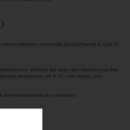
)
 die Versandkosten innerhalb Deutschlands € 6,90 (€
t bestimmen. Wählen Sie dazu den Wochentag (Mo -
Service berechnen wir € 10,- inkl. MwSt. pro
st die Mehrwertsteuer enthalten.