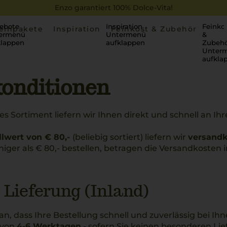
Enzo garantiert 100% Dolce-Vita!
ebote
Inspiration
Feinko
einpakete
Inspiration
Feinkost & Zubehör
ermenü
Untermenü
&
klappen
aufklappen
Zubehö
Unter
aufkla
konditionen
hes Sortiment liefern wir Ihnen direkt und schnell an I
lwert von € 80,-
(beliebig sortiert) liefern wir
versandk
iger als € 80,- bestellen, betragen die Versandkosten i
 Lieferung (Inland)
ran, dass Ihre Bestellung schnell und zuverlässig bei Ihne
 von
4-6 Werktagen
- sofern Sie keinen besonderen Li