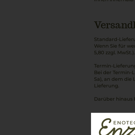
Versandk
Standard-Liefer
Wenn Sie für wen
5,80 zzgl. MwSt.).
Termin-Lieferung
Bei der Termin-
Sa), an dem die 
Lieferung.
Darüber hinaus b
Retoure