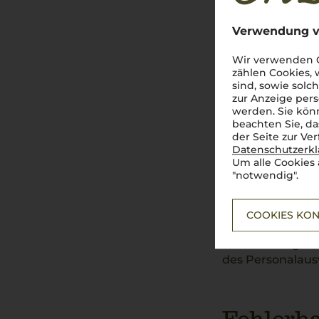
Sollte Ihnen wid
Ihnen zu Hause a
Verwendung v
Wir verwenden C
zählen Cookies,
Lieferun
sind, sowie solc
zur Anzeige pers
werden. Sie könn
Derzeit sind kei
beachten Sie, da
der Seite zur Ve
Datenschutzerk
Um alle Cookies 
Jugends
"notwendig".
Entsprechend de
COOKIES KON
Verpackung ist 
Jahren erfolgt. 
des Personalausw