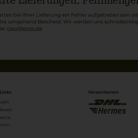
fte Lieferungen, Fehlmenge
arten bei Ihrer Lieferung ein Fehler aufgetreten sein o
itte umgehend Bescheid. Wir werden uns schnellstmö
se:
ciao@enzo.de
Links
Versandarten
wein
ßwein
secco
itivo