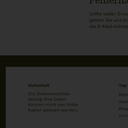
Fehlerha
Sollte wider Erw
geben Sie uns b
die E-Mail-Adres
Sicherheit
Top 
SSL-Daten­verschlüs­
Rot
selung: Ihre Daten
Wei
können nicht von Unbe­
Pro
fugten gelesen werden.
Prim