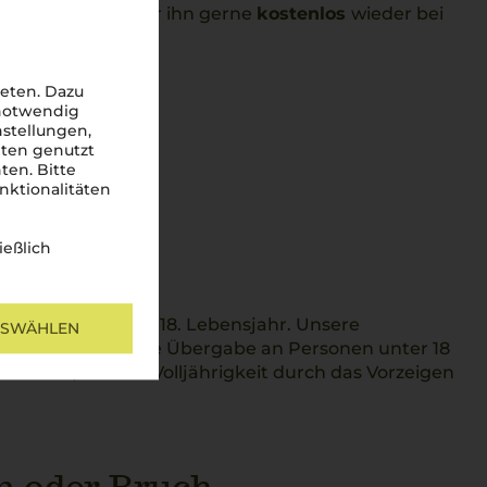
chmecken, holen wir ihn gerne
kostenlos
wieder bei
rmin mit uns.
eten. Dazu
 notwendig
nstellungen,
iten genutzt
ten. Bitte
nktionalitäten
ießlich
dem vollendeten 18. Lebensjahr. Unsere
USWÄHLEN
inweis, dass keine Übergabe an Personen unter 18
 Zweifel, sich die Volljährigkeit durch das Vorzeigen