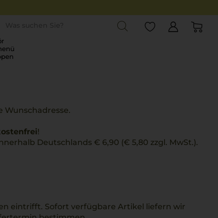
st
r
menü
ppen
hre Wunschadresse.
ostenfrei
!
nnerhalb Deutschlands € 6,90 (€ 5,80 zzgl. MwSt.).
n eintrifft. Sofort verfügbare Artikel liefern wir
efertermin bestimmen.