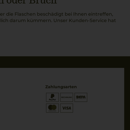
n oder Bruch
der die Flaschen beschädigt bei Ihnen eintreffen,
glich darum kümmern. Unser Kunden-Service hat
Zahlungsarten
* Preisangaben inkl. gesetzl. MwSt.
und zzgl. Service- & Versandkosten