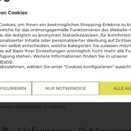
er Erwarten einer unserer italienischen Weine nicht s
b. Bitte vereinbaren Sie hierzu einen Wunsch-Abholte
on Cookies
ookies, um Ihnen ein bestmögliches Shopping-Erlebnis zu bi
 welche für das ordnungsgemäße Funktionieren der Website
g ins Ausland
he, die lediglich zu anonymen Statistikzwecken, für Komfortei
onalisierter Inhalte oder personalisierter Werbung auf Drittse
en selbst entscheiden, welche Kategorien Sie zulassen möch
ne Lieferungen ins Ausland möglich.
ss auf Basis Ihrer Einstellungen womöglich nicht mehr alle Fu
rfügung stehen. Weitere Informationen finden Sie in unserer
lärung
.
abzulehnen, wählen Sie unter "Cookies konfigurieren" ausschl
chutzgesetz
m Jugendschutzgesetz liefern wir nur an Personen ab 
FIGURIEREN
NUR NOTWENDIGE
ALLE A
durch einen roten Aufkleber gekennzeichnet mit dem H
Außerdem sind die Zusteller verpflichtet, bei geringstem
eises bestätigen zu lassen.