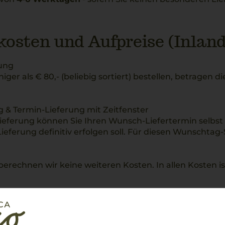
osten und Aufpreise (Inland
ung
iger als € 80,- (beliebig sortiert) bestellen, betragen
 & Termin-Lieferung mit Zeitfenster
Lieferung können Sie Ihren Wunsch-Liefertermin selbs
Lieferung definitiv erfolgen soll. Für diesen Wunschtag-
erechnen wir keine weiteren Kosten. In allen Kosten i