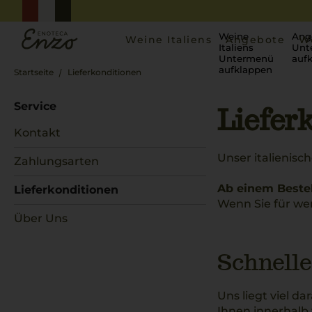
Weine
Ang
Weine Italiens
Angebote
W
Italiens
Unt
Untermenü
auf
aufklappen
Startseite
Lieferkonditionen
Service
Liefer
Kontakt
Unser italienisc
Zahlungsarten
Ab einem Bestel
Lieferkonditionen
Wenn Sie für wen
Über Uns
Schnelle
Uns liegt viel da
Ihnen innerhalb