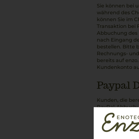
Sie können bei u
während des Che
können Sie im C
Transaktion bei 
Abbuchung des B
nach Eingang de
bestellen. Bitte
Rechnungs- und L
bereits auf enzo
Kundenkonto auf
Paypal 
Kunden, die ber
PayPal-Abbuchun
PayPal die ents
weitergeleitet w
PayPal-Bestellu
alle zukünftigen