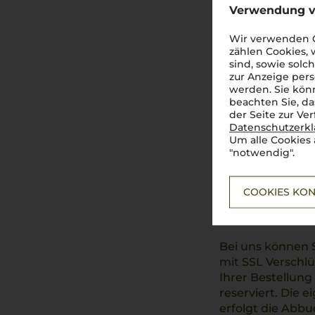
bevorzugte Zahl
Verwendung v
kündigen. Es ge
Wir verwenden C
zählen Cookies,
Bankein
sind, sowie solc
zur Anzeige pers
werden. Sie könn
Anstatt den Rec
beachten Sie, da
Konto einziehen.
der Seite zur Ve
Dann brauchen S
Datenschutzerk
Um alle Cookies 
automatisch und
"notwendig".
dass wir uns ein
Vorkasse.
COOKIES KON
Kreditk
Bei uns können S
mit SSL Verschl
Ihrer Bestellung
reserviert. Die 
erfolgt die Abb