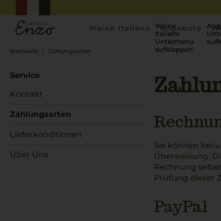
Weine
Ang
Weine Italiens
Angebote
W
Italiens
Unt
Untermenü
auf
aufklappen
Startseite
Zahlungsarten
Service
Zahlu
Kontakt
Zahlungsarten
Rechnu
Lieferkonditionen
Sie können bei u
Über Uns
Überweisung. Di
Rechnung selbst.
Prüfung dieser Z
PayPal