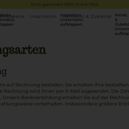
Enzo garantiert 100% Dolce-Vita!
ebote
Inspiration
Feinko
einpakete
Inspiration
Feinkost & Zubehör
ermenü
Untermenü
&
klappen
aufklappen
Zubehö
Unter
aufkla
ngsarten
ng
ns auf Rechnung bestellen. Sie erhalten Ihre bestellt
e Rechnung wird Ihnen per E-Mail zugesendet. Die Zah
 Unsere Bankverbindung erhalten Sie auf der Rechnung 
ahlungsweise vorbehalten. Insbesondere größere Erstb