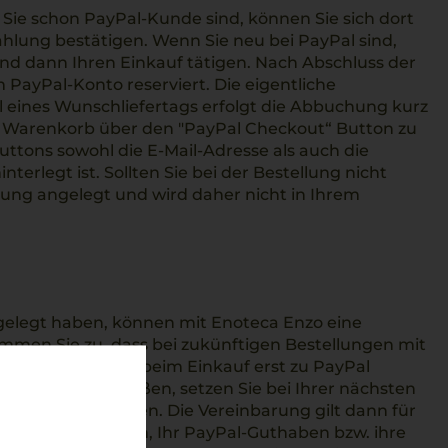
Sie schon PayPal-Kunde sind, können Sie sich dort
lung bestätigen. Wenn Sie neu bei PayPal sind,
nd dann Ihren Einkauf tätigen. Nach Abschluss der
 PayPal-Konto reserviert. Die eigentliche
 eines Wunschliefertags erfolgt die Abbuchung kurz
im Warenkorb über den "PayPal Checkout“ Button zu
uttons sowohl die E-Mail-Adresse als auch die
rlegt ist. Sollten Sie bei der Bestellung nicht
llung angelegt und wird daher nicht in Ihrem
ngelegt haben, können mit Enoteca Enzo eine
mmen Sie zu, dass bei zukünftigen Bestellungen mit
n, ohne dass Sie beim Einkauf erst zu PayPal
barung zu schließen, setzen Sie bei Ihrer nächsten
sprechenden Haken. Die Vereinbarung gilt dann für
rd, falls vorhanden, Ihr PayPal-Guthaben bzw. ihre