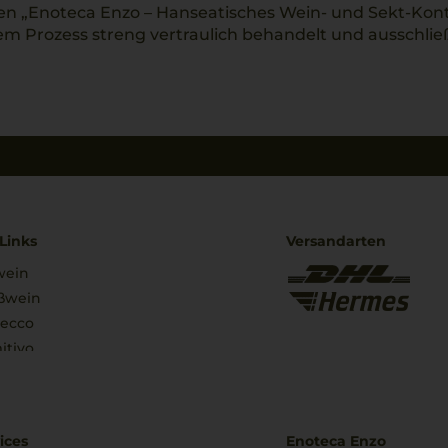
 „Enoteca Enzo – Hanseatisches Wein- und Sekt-Kon
sem Prozess streng vertraulich behandelt und ausschli
Links
Versandarten
wein
ßwein
secco
itivo
ices
Enoteca Enzo