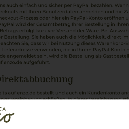
ns auch einfach und sicher per PayPal bezahlen. Wenn 
ckouts mit Ihren Benutzerdaten anmelden und die Zah
heckout-Prozess oder hier ein PayPal-Konto eröffnen u
PayPal wird der Gesamtbetrag Ihrer Bestellung in Ihrem
etrags erfolgt kurz vor Versand der Ware. Bei Auswahl
r Bestellung. Sie haben auch die Möglichkeit, direkt 
 beachten Sie, dass wir bei Nutzung dieses Warenkorb-B
ieferadresse verwenden, die in Ihrem PayPal-Konto hinte
.de angemeldet sein, wird die Bestellung als Gastbeste
 enzo.de aufgeführt.
Direktabbuchung
eits auf enzo.de bestellt und auch ein Kundenkonto a
gsvereinbarung schließen. In dieser Vereinbarung sti
prechenden Beträge direkt bei PayPal abgebucht werde
erden und sich dort einloggen müssen. Um diese Verein
ng auf der Zahlungsseite im Checkout einfach den ent
 Einkäufe, die Sie mit PayPal zahlen. Für die Zahlung wi