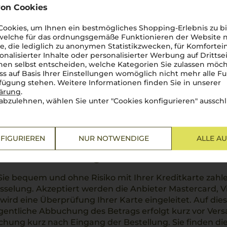
ungsquelle genutzt. Diese Abbuchungsvereinbarung kö
on Cookies
lten die PayPal-Nutzungsbedingungen für Zahlungen
ookies, um Ihnen ein bestmögliches Shopping-Erlebnis zu bi
 welche für das ordnungsgemäße Funktionieren der Website
zug/Lastschrift (SEPA)
he, die lediglich zu anonymen Statistikzwecken, für Komfortei
onalisierter Inhalte oder personalisierter Werbung auf Drittse
en selbst entscheiden, welche Kategorien Sie zulassen möch
hnungsbetrag selbst zu überweisen, können wir den Be
ss auf Basis Ihrer Einstellungen womöglich nicht mehr alle Fu
 Dazu teilen Sie uns im Checkout Ihre Kontoverbindun
rfügung stehen. Weitere Informationen finden Sie in unserer
ie sich um nichts weiter zu kümmern – wir buchen d
lärung
.
abzulehnen, wählen Sie unter "Cookies konfigurieren" ausschl
 bequem von Ihrem Konto ab. Das genaue Datum wird Ih
e Prüfung dieser Zahlungsweise vorbehalten. Insbesond
FIGURIEREN
NUR NOTWENDIGE
ALLE A
artenzahlung
ie bequem und ohne Risiko mit Ihrer Kreditkarte zahl
üsselung. Akzeptiert werden die Anbieter Mastercard,
 wird eine Überprüfung Ihrer Karte eingeleitet. Auf di
eigentliche Abbuchung des Betrags erfolgt kurz vor Ve
uchung kurz nach Eingang der Bestellung. Sie finden 