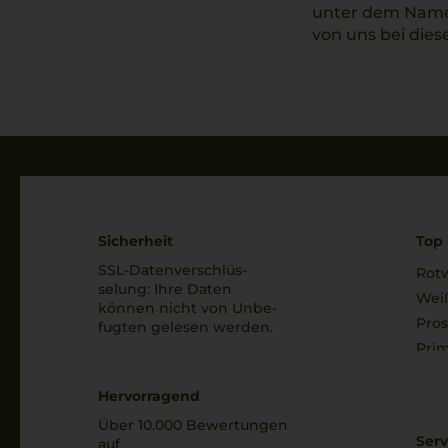
unter dem Namen
von uns bei die
Sicherheit
Top 
SSL-Daten­verschlüs­
Rot
selung: Ihre Daten
Wei
können nicht von Unbe­
Pro
fugten gelesen werden.
Prim
Hervorragend
Über 10.000 Bewertungen
Serv
auf