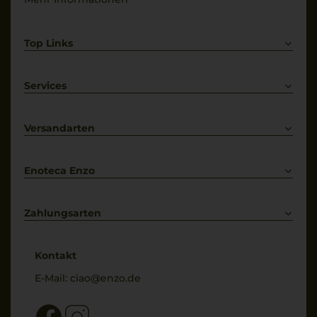
IT-BIO-013
Trinktemperatur
Top Links
18 °C
Rotwein
Weißwein
Services
Prosecco
Lieferkonditionen
Primitivo
Kontakt
Versandarten
Bestellung widerrufen
Enoteca Enzo
Über uns
Bewertungs-Richtlinien
Zahlungsarten
* Preisangaben inkl. gesetzl. MwSt. und zzgl. Service- & Versandkosten
Kontakt
E-Mail:
ciao@enzo.de