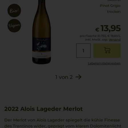
Pinot Grigio
trocken
13,95
€
pro Flasche (0.75l),
€ 18,60
/L
inkl. MwSt. zzgl.
Versand
Lebensmittel­angaben
1
von
2
2022
Alois Lageder Merlot
Der Merlot von Alois Lageder spiegelt die kühle Finesse
des Trentinos wider, geprägt vom klaren Dolomitenlicht