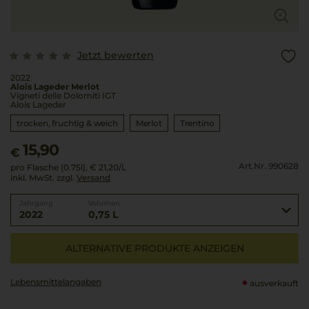
Jetzt bewerten
2022
Alois Lageder Merlot
Vigneti delle Dolomiti IGT
Alois Lageder
trocken, fruchtig & weich
Merlot
Trentino
15,90
€
Art.Nr. 990628
pro Flasche (0.75l),
€ 21,20
/L
inkl. MwSt. zzgl.
Versand
Jahrgang
Volumen
2022
0,75 L
ALTERNATIVE PRODUKTE ANZEIGEN
Lebensmittel­angaben
ausverkauft