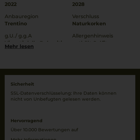
2022
2028
Anbauregion
Verschluss
Trentino
Naturkorken
g.U./ g.g.A
Allergenhinweis
Vigneti delle Dolomiti
enthält Sulfite
Mehr lesen
Qualitätsstufe
Hersteller / Importeur
Indicazione Geografica
Alois Lageder, 39040
Tipica
Margreid an der
Weinstrasse, Italien
Rebsorten
Sicherheit
100% Merlot
Land
SSL-Daten­verschlüs­selung: Ihre Daten können
Italien
nicht von Unbe­fugten gelesen werden.
Bio Kennzeichnung
Händler
Füllmenge
DE-ÖKO-006
0,75 L
Hervorragend
Bio Kennzeichnung
Geschmack
Über 10.000 Bewertungen auf
Produkt
trocken
Mehr Informationen