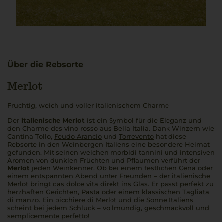
Über die Rebsorte
Merlot
Fruchtig, weich und voller italienischem Charme
Der
italienische Merlot
ist ein Symbol für die Eleganz und
den Charme des
vino rosso
aus
Bella Italia
. Dank Winzern wie
Cantina Tollo,
Feudo Arancio
und
Torrevento
hat diese
Rebsorte in den Weinbergen Italiens eine besondere Heimat
gefunden. Mit seinen weichen
morbidi tannini
und intensiven
Aromen von dunklen Früchten und Pflaumen verführt der
Merlot
jeden Weinkenner. Ob bei einem festlichen
Cena
oder
einem entspannten Abend unter Freunden – der
italienische
Merlot
bringt das
dolce vita
direkt ins Glas. Er passt perfekt zu
herzhaften Gerichten, Pasta oder einem klassischen
Tagliata
di manzo
. Ein
bicchiere di Merlot
und die Sonne Italiens
scheint bei jedem Schluck – vollmundig, geschmackvoll und
semplicemente perfetto!