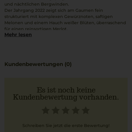
und nächtlichen Bergwinden.
Der Jahrgang 2022 zeigt sich am Gaumen fein
strukturiert mit komplexen Gewürznoten, saftigen
Melonen und einem Hauch weißer Blüten, überraschend
für einen reinsortigen Merlot.
Mehr lesen
Fruchtige Eleganz und zarte Frische verbinden sich zu
einem mittleren Körper mit seidiger Struktur, feiner
Würze und nachhaltiger mineralischer Frische.
Die biodynamische Anbauweise von Alois Lageder bringt
diese Transparenz und Präzision bestens zur Geltung.
Kundenbewertungen (0)
Ein passender Begleiter ist beispielsweise Vitello
Tonnato, dessen zarte Kalbsfleisch-Textur und würzige
Thunfischsauce die Aromen ideal ergänzen.
Es ist noch keine
Kundenbewertung vorhanden.
Schreiben Sie jetzt die erste Bewertung!