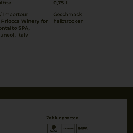
lfite
0,75 L
 / Importeur
Geschmack
n Priocca Winery for
halbtrocken
ntalto SPA,
uneo), Italy
Zahlungsarten