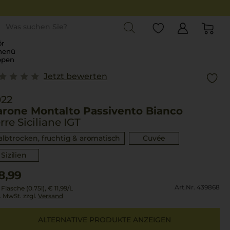
st
r
menü
ppen
Jetzt bewerten
022
arone Montalto Passivento Bianco
rre Siciliane IGT
albtrocken, fruchtig & aromatisch
Cuvée
Sizilien
8,99
Art.Nr. 439868
 Flasche (0.75l),
€ 11,99
/L
l. MwSt. zzgl.
Versand
ALTERNATIVE PRODUKTE ANZEIGEN