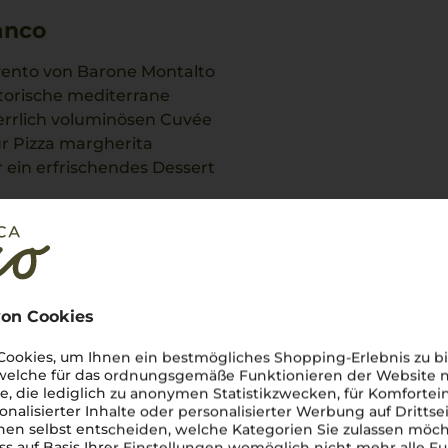
anco
sivento von Barone Montalto
torische mediterrane
herrlich voluminösen Cuvée
 Pizza margherita
 ein erfrischendes Dessert
on Cookies
ookies, um Ihnen ein bestmögliches Shopping-Erlebnis zu bi
tung
 welche für das ordnungsgemäße Funktionieren der Website
he, die lediglich zu anonymen Statistikzwecken, für Komfortei
onalisierter Inhalte oder personalisierter Werbung auf Drittse
en selbst entscheiden, welche Kategorien Sie zulassen möch
ss auf Basis Ihrer Einstellungen womöglich nicht mehr alle Fu