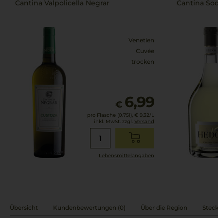
Cantina Valpolicella Negrar
Cantina Soci
Venetien
Cuvée
trocken
6,99
€
pro Flasche (0.75l),
€ 9,32
/L
inkl. MwSt. zzgl.
Versand
Lebensmittel­angaben
Übersicht
Kundenbewertungen (0)
Über die Region
Steck