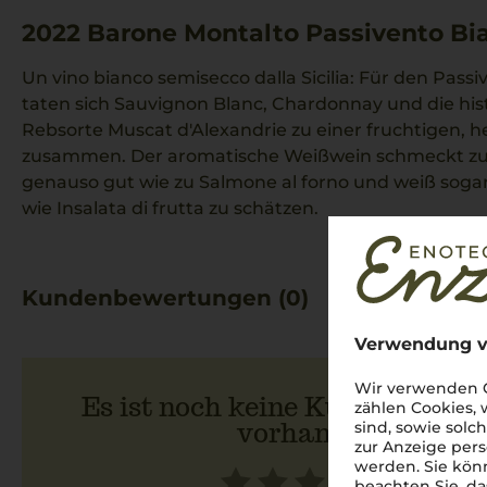
2022
Barone Montalto Passivento Bi
Un vino bianco semisecco dalla Sicilia: Für den Pas
taten sich Sauvignon Blanc, Chardonnay und die his
Rebsorte Muscat d'Alexandrie zu einer fruchtigen, 
zusammen. Der aromatische Weißwein schmeckt zur
genauso gut wie zu Salmone al forno und weiß sogar
wie Insalata di frutta zu schätzen.
Kundenbewertungen (0)
Verwendung v
Wir verwenden C
Es ist noch keine Kundenbewer
zählen Cookies,
vorhanden.
sind, sowie solc
zur Anzeige pers
werden. Sie könn
beachten Sie, da