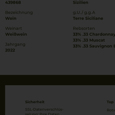
439868
Sizilien
Bezeichnung
g.U./ g.g.A
Wein
Terre Siciliane
Weinart
Rebsorten
Weißwein
33% .33 Chardonna
33% .33 Muscat
Jahrgang
33% .33 Sauvignon 
2022
Sicherheit
Top 
SSL-Daten­verschlüs­
Rot
selung: Ihre Daten