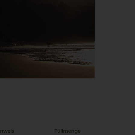
inweis
Füllmenge