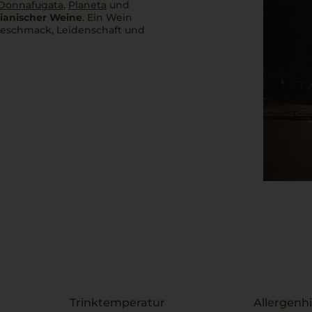
Donnafugata
,
Planeta
und
ilianischer Weine
. Ein Wein
er Geschmack, Leidenschaft und
Trinktemperatur
Allergenh