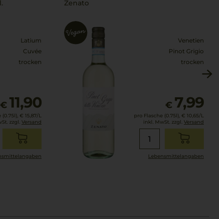
.
Zenato
Latium
Venetien
Cuvée
Pinot Grigio
trocken
trocken
11,90
7,99
€
€
(0.75l),
€ 15,87
/L
pro Flasche (0.75l),
€ 10,65
/L
wSt. zzgl.
Versand
inkl. MwSt. zzgl.
Versand
smittel­angaben
Lebensmittel­angaben