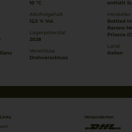
10 °C
enthält Su
Alkoholgehalt
Hersteller
12,5 % Vol.
Bottled i
Barone Mo
Lagerpotential
Priocca (C
y
2028
Land
Verschluss
Blanc
Italien
Drehverschluss
Links
Versandarten
wein