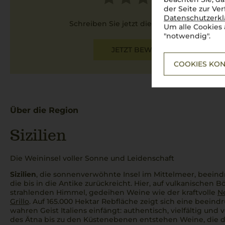
der Seite zur Ve
Datenschutzerk
Schreiben Sie jetzt die erste Bewertung!
Um alle Cookies 
"notwendig".
JETZT BEWERTEN
COOKIES KON
Über die Region
Sizilien
Die Weininsel voller Sonne und Leidenschaft
Sizilien
, die sonnenverwöhnte Insel im Mittelmeer, beeindr
die bis in die Antike zurückreicht. Hier, auf vulkanischen
strahlenden Himmel, gedeihen Weine wie der kraftvolle
Ne
Grillo
. Auf 165.000 Hektar Rebfläche zeigt sich eine beeindr
wahren Geist Italiens einfängt: authentisch, vielfältig und
des Ätna bis zu den Küstenebenen entstehen Weine, die d