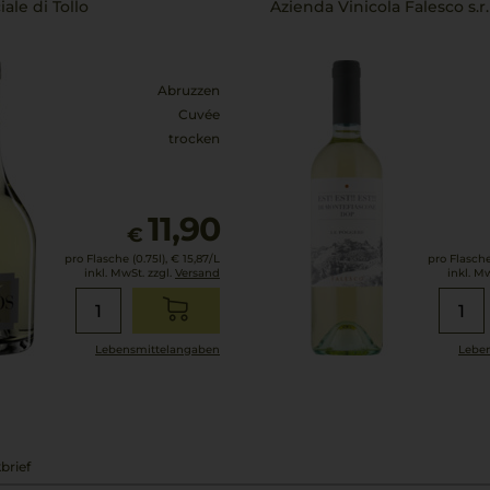
ale di Tollo
Azienda Vinicola Falesco s.r.l
Abruzzen
Cuvée
trocken
11,90
€
pro Flasche (0.75l),
€ 15,87
/L
pro Flasche 
inkl. MwSt. zzgl.
Versand
inkl. M
Lebensmittel­angaben
Leben
brief