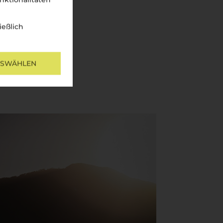
ießlich
USWÄHLEN