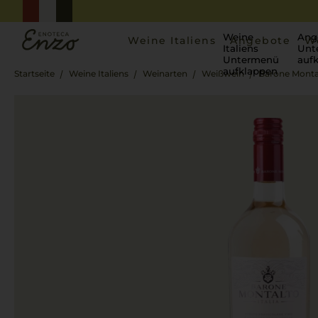
Weine
Ang
Weine Italiens
Angebote
W
Italiens
Unt
Untermenü
auf
aufklappen
Startseite
Weine Italiens
Weinarten
Weißwein
Barone Monta