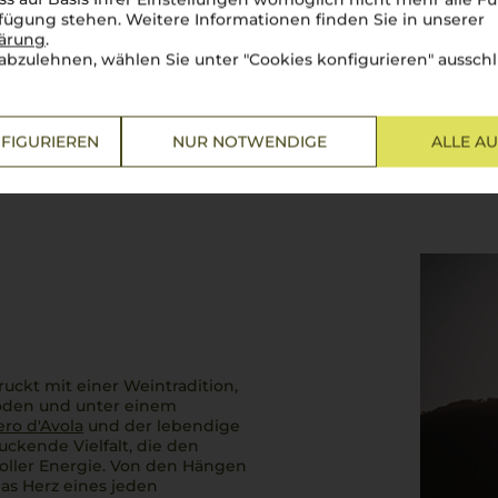
rfügung stehen. Weitere Informationen finden Sie in unserer
lärung
.
abzulehnen, wählen Sie unter "Cookies konfigurieren" ausschl
FIGURIEREN
NUR NOTWENDIGE
ALLE A
uckt mit einer Weintradition,
 Böden und unter einem
ro d'Avola
und der lebendige
uckende Vielfalt, die den
 voller Energie. Von den Hängen
as Herz eines jeden