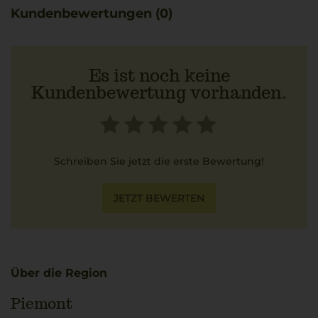
Finesse eines klassischen Risotto ai funghi porcini,
Kundenbewertungen (0)
dessen erdige Pilznoten die fruchtigen und floralen
Aromen stimmig unterstützen.
Es ist noch keine
Kundenbewertung vorhanden.
Schreiben Sie jetzt die erste Bewertung!
JETZT BEWERTEN
Über die Region
Piemont