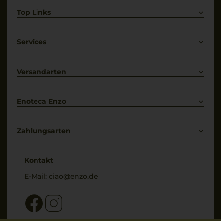
Top Links
Rotwein
Weißwein
Services
Prosecco
Lieferkonditionen
Primitivo
Kontakt
Versandarten
Bestellung widerrufen
Enoteca Enzo
Über uns
Bewertungs-Richtlinien
Zahlungsarten
* Preisangaben inkl. gesetzl. MwSt. und zzgl. Service- & Versandkosten
Kontakt
E-Mail:
ciao@enzo.de