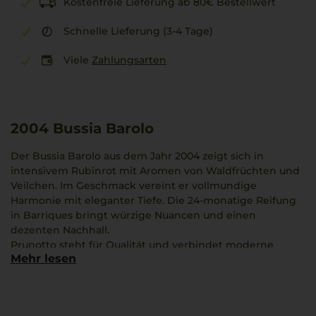
Kostenfreie Lieferung ab 80€ Bestellwert
Schnelle Lieferung (3-4 Tage)
Viele
Zahlungsarten
2004
Bussia Barolo
Der Bussia Barolo aus dem Jahr 2004 zeigt sich in
intensivem Rubinrot mit Aromen von Waldfrüchten und
Veilchen. Im Geschmack vereint er vollmundige
Harmonie mit eleganter Tiefe. Die 24-monatige Reifung
in Barriques bringt würzige Nuancen und einen
dezenten Nachhall.
Prunotto steht für Qualität und verbindet moderne
Mehr lesen
Elemente mit einer starken Verankerung in der Region
Piemont. Dieser Barolo bietet eine eindrucksvolle
Darstellung der mediterranen Weinkultur.
Besonders gut ergänzt wird der Wein von der cremigen