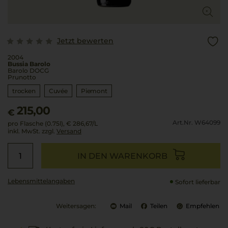
Jetzt bewerten
2004
Bussia Barolo
Barolo DOCG
Prunotto
trocken
Cuvée
Piemont
215,00
€
Art.Nr. W64099
pro Flasche (0.75l),
€ 286,67
/L
inkl. MwSt. zzgl.
Versand
IN DEN WARENKORB
Lebensmittel­angaben
Sofort lieferbar
Weitersagen:
Mail
Teilen
Empfehlen