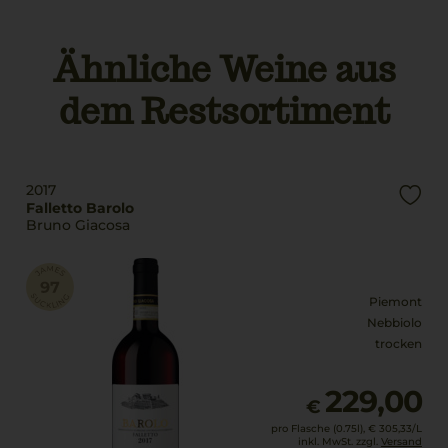
Nebbiolo
Füllmenge
0,75 L
Ähnliche Weine aus
Trinktemperatur
16 °C
Geschmack
dem Restsortiment
trocken
2017
Falletto Barolo
Bruno Giacosa
Piemont
Nebbiolo
trocken
229,00
€
pro Flasche (0.75l),
€ 305,33
/L
inkl. MwSt. zzgl.
Versand