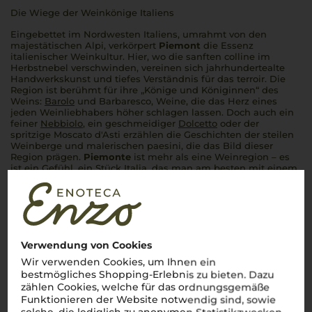
Die Wiege der Weinkönige Italiens
Eingebettet im Nordwesten Italiens, umrahmt von den
majestätischen
Alpi
, verkörpert
Piemont
die Essenz
italienischer Weinkultur. Hier, wo die sanften
colline
im
Herbstnebel verschwinden, vereinen sich jahrhundertealte
Handwerkskunst und tiefes Verständnis für das
terroir
. Die
Region ist berühmt für ihre „Könige und Königinnen“ des
Weins:
Barolo
und Barbaresco, Weine, die das Herz eines
jeden Weinliebhabers höher schlagen lassen. Doch auch ein
feiner
Nebbiolo
, ein geschmeidiger
Dolcetto
oder der
spritzige Moscato d'Asti erzählen die Geschichten der steilen
Weinberge und malerischen
paesini
, die das Bild dieser
Region prägen.
Piemonte
ist mehr als eine Weinregion – es
ist ein Gefühl, ein Stück
Italia
, das man am besten mit einem
Glas
vino piemontese
in der Hand erlebt.
Cin cin
– auf das
pure Lebensgefühl des
Piemont
!
Mehr Weine aus Piemont
Verwendung von Cookies
Wir verwenden Cookies, um Ihnen ein
bestmögliches Shopping-Erlebnis zu bieten. Dazu
zählen Cookies, welche für das ordnungsgemäße
Funktionieren der Website notwendig sind, sowie