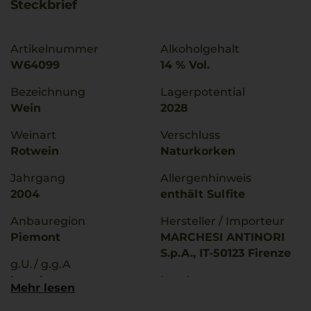
Steckbrief
Artikelnummer
Alkoholgehalt
W64099
14 % Vol.
Bezeichnung
Lagerpotential
Wein
2028
Weinart
Verschluss
Rotwein
Naturkorken
Jahrgang
Allergenhinweis
2004
enthält Sulfite
Anbauregion
Hersteller / Importeur
Piemont
MARCHESI ANTINORI
S.p.A., IT-50123 Firenze
g.U./ g.g.A
Langhe
Land
Mehr lesen
Italien
Rebsorten