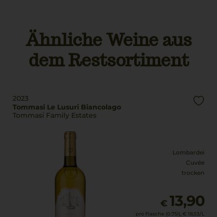
g.U./ g.g.A
del Garda,Italien
Garda
Land
Ähnliche Weine aus
Rebsorten
Italien
Trebbiano di Lugana
dem Restsortiment
Füllmenge
Trinktemperatur
0,375 L
8 °C
Geschmack
Alkoholgehalt
trocken
2023
13,5 % Vol.
Tommasi Le Lusuri Biancolago
Tommasi Family Estates
Lombardei
Cuvée
trocken
13,90
€
pro Flasche (0.75l),
€ 18,53
/L