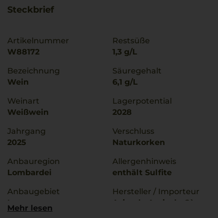
Steckbrief
Artikelnummer
Restsüße
W88172
1,3 g/L
Bezeichnung
Säuregehalt
Wein
6,1 g/L
Weinart
Lagerpotential
Weißwein
2028
Jahrgang
Verschluss
2025
Naturkorken
Anbauregion
Allergenhinweis
Lombardei
enthält Sulfite
Anbaugebiet
Hersteller / Importeur
Lugana
Azienda Agricola Cà
Mehr lesen
Maiol,25015,Desenzano