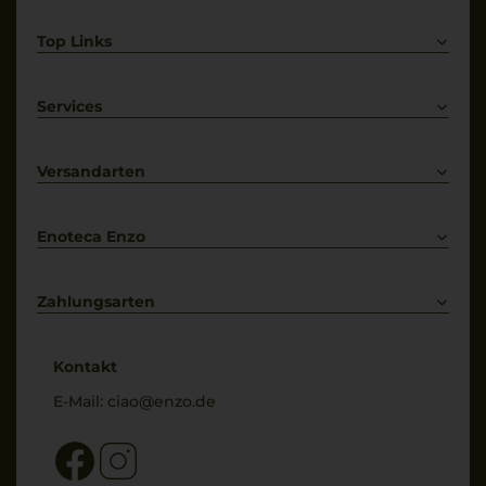
Top Links
Rotwein
Weißwein
Services
Prosecco
Lieferkonditionen
Primitivo
Kontakt
Versandarten
Bestellung widerrufen
Enoteca Enzo
Über uns
Bewertungs-Richtlinien
Zahlungsarten
* Preisangaben inkl. gesetzl. MwSt. und zzgl. Service- & Versandkosten
Kontakt
E-Mail:
ciao@enzo.de