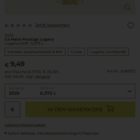
Jetzt bewerten
2025
Cà Maiol Prestige Lugana
Lugana DOP, 0,375 L
trocken, ausdrucksstark & fein
Cuvée
Lugana
Lombardei
9,49
€
Art.Nr. W88172
pro Flasche (0.375l),
€ 25,31
/L
inkl. MwSt. zzgl.
Versand
Jahrgang
Volumen
2025
0,375 L
IN DEN WARENKORB
Lebensmittel­angaben
Sofort lieferbar, Mindestbestellmenge 6 Flaschen