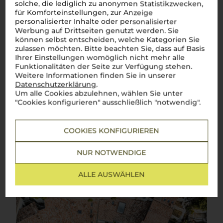
Über die Region
solche, die lediglich zu anonymen Statistikzwecken,
für Komforteinstellungen, zur Anzeige
Lombardei
personalisierter Inhalte oder personalisierter
Werbung auf Drittseiten genutzt werden. Sie
können selbst entscheiden, welche Kategorien Sie
Prickelnder Genuss und kräftige Aromen – Die Vielfalt der
Weine aus der Lombardei
zulassen möchten. Bitte beachten Sie, dass auf Basis
Ihrer Einstellungen womöglich nicht mehr alle
Benvenuti
in der
Lombardei
, einer der reichsten und kulturell
Funktionalitäten der Seite zur Verfügung stehen.
vielfältigsten Regionen Italiens. Hier, wo das elegante Milano
Weitere Informationen finden Sie in unserer
verzaubert und die funkelnden Seen wie der Lago di Garda
Datenschutzerklärung
.
und der Lago di Como zu
la dolce vita
einladen, entdeckt man
Um alle Cookies abzulehnen, wählen Sie unter
auch eine reiche Weinwelt. Ob edle Spumanti wie der
"Cookies konfigurieren" ausschließlich "notwendig".
Franciacorta
, die mit feinem Prickeln begeistern, oder
kraftvolle Rotweine wie der Valtellina Superiore – in der
Lombardei
findet jeder seinen Favoriten. Traditionelle
Aromen treffen hier auf moderne Einflüsse, und so wird jedes
COOKIES KONFIGURIEREN
Glas zu einer Reise durch die facettenreiche Welt des
italienischen Weins.
Salute!
NUR NOTWENDIGE
Mehr Weine aus Lombardei
ALLE AUSWÄHLEN