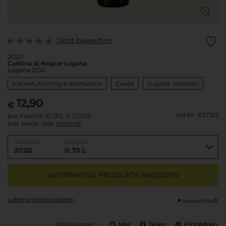
Jetzt bewerten
2020
Cantina di Negrar Lugana
Lugana DOC
trocken, fruchtig & aromatisch
Cuvée
Lugana
Venetien
12,90
€
Art.Nr. 837182
pro Flasche (0.75l),
€ 17,20
/L
inkl. MwSt. zzgl.
Versand
Jahrgang
Volumen
2020
0,75 L
ALTERNATIVE PRODUKTE ANZEIGEN
Lebensmittel­angaben
ausverkauft
Weitersagen:
Mail
Teilen
Empfehlen