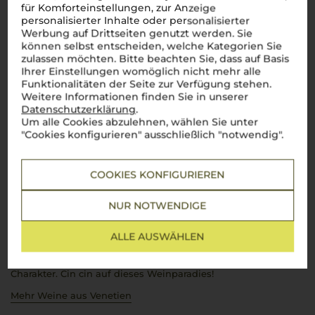
für Komforteinstellungen, zur Anzeige
personalisierter Inhalte oder personalisierter
Werbung auf Drittseiten genutzt werden. Sie
können selbst entscheiden, welche Kategorien Sie
zulassen möchten. Bitte beachten Sie, dass auf Basis
Über die Region
Ihrer Einstellungen womöglich nicht mehr alle
Funktionalitäten der Seite zur Verfügung stehen.
Venetien
Weitere Informationen finden Sie in unserer
Datenschutzerklärung
.
Zwischen Dolomiten und Adria – Venezianische Weinkultur in
Um alle Cookies abzulehnen, wählen Sie unter
Perfektion
"Cookies konfigurieren" ausschließlich "notwendig".
Benvenuti in
Veneto
, einer Region, die für ihre
atemberaubende Vielfalt und Weinkultur bekannt ist. Von
den imposanten Dolomiten bis zur sonnigen Adriaküste zeigt
COOKIES KONFIGURIEREN
Venetien, wie perfekt italienische Lebensfreude im Glas
eingefangen wird. Ein prickelnder
Prosecco
?
Perfetto
als
NUR NOTWENDIGE
Aperitivo
, um das Leben zu feiern. Ein vollmundiger
Amarone
della Valpolicella
? Die ideale Begleitung zu einem herzhaften
Brasato
oder reifen Käse. Aber auch elegante Weißweine wie
ALLE AUSWÄHLEN
der Lugana verzaubern, besonders in Kombination mit
frischen Meeresfrüchten. Die Weine aus
Venetien
sind wie
die Region selbst: facettenreich, charmant und voller
Charakter.
Cin cin
auf dieses Weinparadies!
Mehr Weine aus Venetien