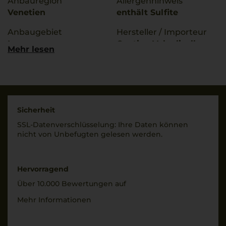
Anbauregion
Allergenhinweis
Venetien
enthält Sulfite
Anbaugebiet
Hersteller / Importeur
Lugana
Cantina Valpolicella
Mehr lesen
Negrar S.C.A. - Via Ca'
g.U./ g.g.A
Salgari 2 - 37024 Negrar
Lugana
di Valpolicella (VR) -
Italy
Qualitätsstufe
Denominazione Di
Land
Sicherheit
Origine Controllata
Italien
SSL-Daten­verschlüs­selung: Ihre Daten können
nicht von Unbe­fugten gelesen werden.
Rebsorten
Füllmenge
100% Trebbiano
0,75 L
Trinktemperatur
Hervorragend
Geschmack
8 °C
Über 10.000 Bewertungen auf
trocken
Alkoholgehalt
Mehr Informationen
12,5 % Vol.