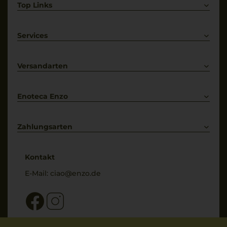
Top Links
Rotwein
Weißwein
Services
Prosecco
Lieferkonditionen
Primitivo
Kontakt
Versandarten
Bestellung widerrufen
Enoteca Enzo
Über uns
Bewertungs-Richtlinien
Zahlungsarten
* Preisangaben inkl. gesetzl. MwSt. und zzgl. Service- & Versandkosten
Kontakt
E-Mail:
ciao@enzo.de