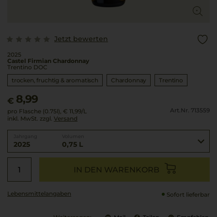
Jetzt bewerten
2025
Castel Firmian Chardonnay
Trentino DOC
trocken, fruchtig & aromatisch
Chardonnay
Trentino
8,99
€
Art.Nr. 713559
pro Flasche (0.75l),
€ 11,99
/L
inkl. MwSt. zzgl.
Versand
Jahrgang
Volumen
2025
0,75 L
IN DEN WARENKORB
Lebensmittel­angaben
Sofort lieferbar