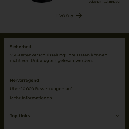
(KALIUMMETABISULFIT
Lebensmittel­angaben
(SULFITE), L-
Allergenhinweis
1
von
5
Ascorbinsäure). Unter
enthält Sulfite
Schutzatmosphäre
abgefüllt
Sicherheit
SSL-Daten­verschlüs­selung: Ihre Daten können
nicht von Unbe­fugten gelesen werden.
Hervorragend
Über 10.000 Bewertungen auf
Mehr Informationen
Top Links
Rotwein