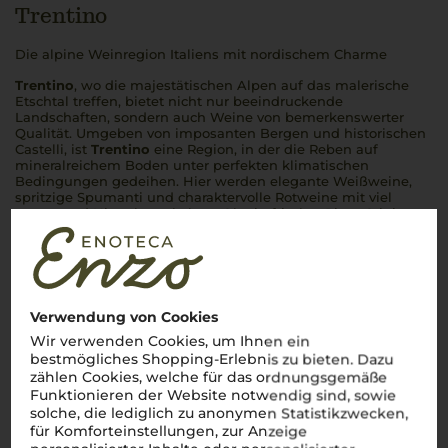
Trentino
Die alpine Weinregion Italiens mit nordischem Charme
Trentino
, wo die majestätischen Alpen auf das malerische
Etschtal treffen, bietet nicht nur beeindruckende
Landschaften, sondern auch Weine von bemerkenswerter
Qualität. Umgeben von imposanten Bergen und historischen
Castelli
, ist
Trentino
eine Region, in der die Reben auf
mineralreichem Boden unter perfekten klimatischen
Bedingungen gedeihen. Hier werden elegante Weißweine,
spritzige
Spumanti
und charaktervolle Rotweine mit viel
amore
und Hingabe gekeltert. Ob ein frischer
Pinot Grigio
oder der kräftige Marzemino – in jedem Glas spürt man die
alpine Frische und die Leidenschaft der Winzer.
Salute
!
Mehr Weine aus Trentino
Verwendung von Cookies
Wir verwenden Cookies, um Ihnen ein
bestmögliches Shopping-Erlebnis zu bieten. Dazu
zählen Cookies, welche für das ordnungsgemäße
Funktionieren der Website notwendig sind, sowie
solche, die lediglich zu anonymen Statistikzwecken,
für Komforteinstellungen, zur Anzeige