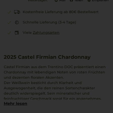
Weitersagen:
Mail
Teilen
Empfehlen
Kostenfreie Lieferung ab 80€ Bestellwert
Schnelle Lieferung (3-4 Tage)
Viele
Zahlungsarten
2025
Castel Firmian Chardonnay
Castel Firmian aus dem Trentino DOC präsentiert einen
Chardonnay mit lebendigen Noten von roten Früchten
und dezenten floralen Akzenten.
Der Weißwein besticht durch Klarheit und
Ausgewogenheit, die den reinen Sortencharakter
deutlich widerspiegelt. Sein mineralischer und
feinfruchtiger Geschmack sorgt für ein angenehmes,
Mehr lesen
weiches Mundgefühl.
Dieser Chardonnay bringt die alpine Atmosphäre