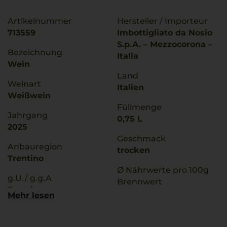
Artikelnummer
Hersteller / Importeur
713559
Imbottigliato da Nosio
S.p.A. – Mezzocorona –
Bezeichnung
Italia
Wein
Land
Weinart
Italien
Weißwein
Füllmenge
Jahrgang
0,75 L
2025
Geschmack
Anbauregion
trocken
Trentino
Ø Nährwerte pro 100g
g.U./ g.g.A
Brennwert
Trentino
302 kJ / 72 kcal
Mehr lesen
Fett
Qualitätsstufe
0 g
Denominazione Di