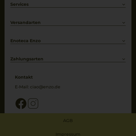
Weißwein
Services
Prosecco
Lieferkonditionen
Primitivo
Kontakt
Versandarten
Bestellung widerrufen
Enoteca Enzo
Über uns
Bewertungs-Richtlinien
Zahlungsarten
* Preisangaben inkl. gesetzl. MwSt. und zzgl. Service- & Versandkosten
Kontakt
E-Mail:
ciao@enzo.de
AGB
Impressum